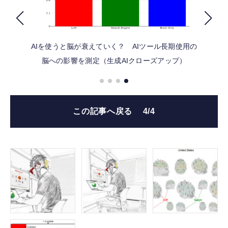
FOLLOW US
AIを使うと脳が衰えていく？ AIツール長期使用の
脳への影響を測定（生成AIクローズアップ）
この記事へ戻る
4/4