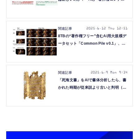
ツ”をどれくらい再現できるのか検証
（生成AIクローズアップ）
2025.6.12 Thu 12:51
8TBの“著作権フリー”含むAI用大規模デ
ータセット「Common Pile v0.1」、長
さ上限なしで動画生成できる音声駆動
AI「SkyReels-Audio」など生成AI技術
6つを解説（生成AIウィークリー）
2025.6.9 Mon 9:34
「死海文書」をAIで書体分析したら、書
かれた時期が従来説より古いと判明（生
成AIクローズアップ）