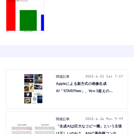
2025.6.21 Sat 7:57
Appleによる新方式の画像生成
AI「STARFlow」、Veo 3超えの
ByteDance最新動画AI「Seedance
1.0」を発表など生成AI技術5つを解説
（生成AIウィークリー）
2025.6.16 Mon 9:49
「生成AIは巨大なコピー機」という主張
は正しいのか？ AIが“著作権コンテン