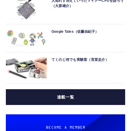
人知れず消えていったマイナーCPUを語ろう
（大原雄介）
Google Tales（佐藤由紀子）
てくのじ何でも実験室（宮里圭介）
連載一覧
BECOME A MEMBER