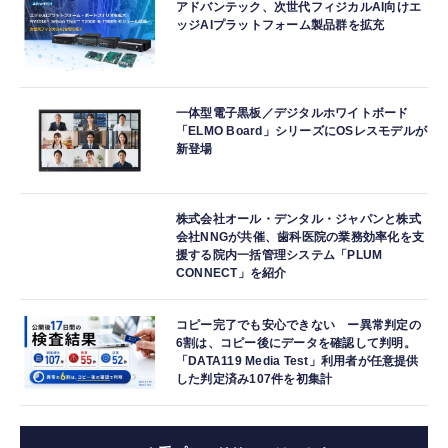
アドバンテック、次世代フィジカルAI向けエ
ッジAIプラットフォーム製品群を拡充
一体型電子黒板／デジタルホワイトボード
「ELMO Board」シリーズにOSレスモデルが
新登場
株式会社オール・デンタル・ジャパンと株式
会社NNGが共催、歯科医院の業務効率化を支
援する院内一括管理システム「PLUM
CONNECT」を紹介
コピー完了でも安心できない ー異常判定の
6割は、コピー後にデータを確認して判明。
「DATA119 Media Test」利用者が任意提供
した判定済み107件を初集計