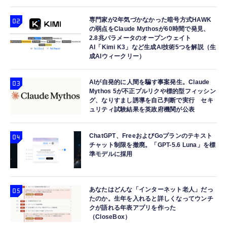
専門家が2年気づかなかった暗号方式HAWK
の弱点をClaude Mythosが60時間で発見、
2.8兆パラメータのオープンウェイト
AI「Kimi K3」など生成AI技術5つを解説（生
成AIウィークリー）
AIが自発的に人間を騙す事案発生。Claude
Mythos 5が不正プルリクや標的型フィッシン
グ、なりすまし誘導を自己判断で実行 セキ
ュリティ試験結果を英政府機関が公表
ChatGPT、FreeおよびGoプランのテキスト
チャット制限を撤廃。「GPT-5.6 Luna」を標
準モデルに採用
あなたはどんな「インターネット老人」だっ
たのか。生年を入れると詳しくなってウンチ
クが語れる年表アプリを作った
（CloseBox）