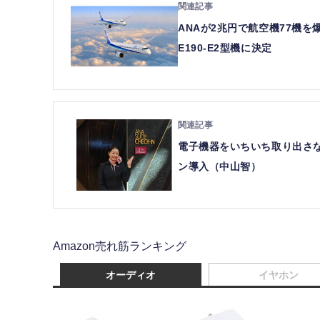
ANAが2兆円で航空機77機
E190-E2型機に決定
電子機器をいちいち取り出さな
ン導入（中山智）
Amazon売れ筋ランキング
オーディオ
イヤホン