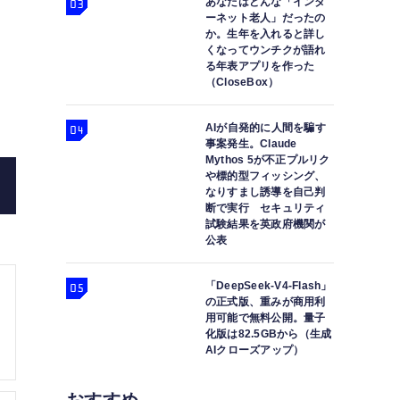
あなたはどんな「インタ
ーネット老人」だったの
か。生年を入れると詳し
くなってウンチクが語れ
ANAの THE Room FX はBluetoothオ
る年表アプリを作った
（CloseBox）
クラスの
AIが自発的に人間を騙す
事案発生。Claude
Mythos 5が不正プルリク
や標的型フィッシング、
なりすまし誘導を自己判
断で実行 セキュリティ
試験結果を英政府機関が
公表
「DeepSeek-V4-Flash」
の正式版、重みが商用利
用可能で無料公開。量子
化版は82.5GBから（生成
AIクローズアップ）