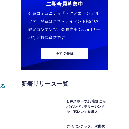
二期会員募集中
会員コミュニティ「テクノエッジ アル
ファ」登録はこちら。イベント招待や
限定コンテンツ、会員専用Discordサー
バなど特典多数です
今すぐ登録
た
新着リリース一覧
見る
石井スポーツ28店舗にモ
バイルバッテリーレンタ
ル「充レン」を導入
アドバンテック、次世代