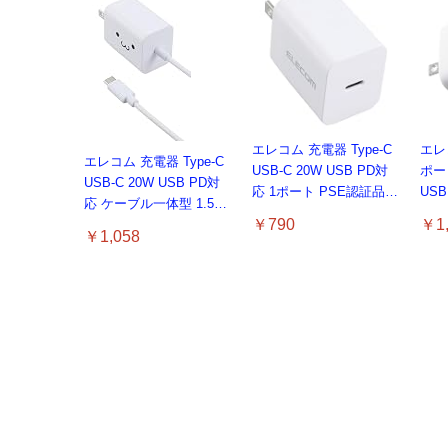
エレコム 充電器 Type-C
エレ
エレコム 充電器 Type-C
USB-C 20W USB PD対
ポート
USB-C 20W USB PD対
応 1ポート PSE認証品
US
応 ケーブル一体型 1.5m
GaN採用 折りたたみ式プ
Ga
￥790
￥1,
PSE認証品 GaN採用 折
ラグ ホワイト 【
プラ
￥1,058
りたたみ式プラグ しろち
iPhone16 15 等対応】
AC1
ゃん 【 iPhone16 15 等
EC-AC6820WH
対応】 EC-AC6920WF