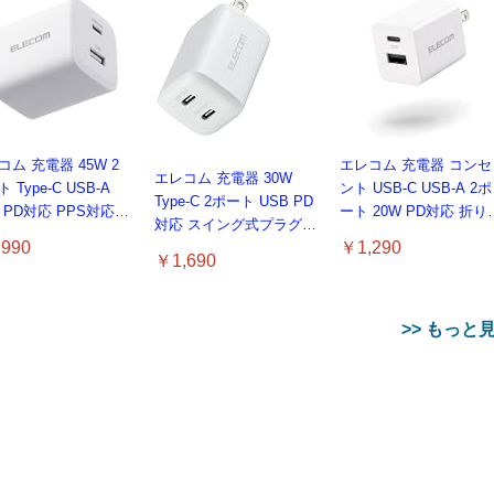
コム 充電器 45W 2
エレコム 充電器 コンセ
エレコム 充電器 30W
 Type-C USB-A
ント USB-C USB-A 2ポ
Type-C 2ポート USB PD
B PD対応 PPS対応
ート 20W PD対応 折り
対応 スイング式プラグ
N II採用 折りたたみ式
たみ式プラグ ホワイト
990
￥1,290
PPS対応 ホワイト
グ ホワイト EC-
EC-AC12020WH
￥1,690
【iPhone 16 15 等対応】
1045WH
EC-AC9430WH
>> もっと