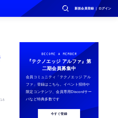
新規会員登録 ｜ ログイン
接
BECOME A MEMBER
『テクノエッジ アルファ』
第
二期会員募集中
ネ
会員コミュニティ「テクノエッジ アル
ファ」登録はこちら。イベント招待や
限定コンテンツ、会員専用Discordサー
バなど特典多数です
18
今すぐ登録