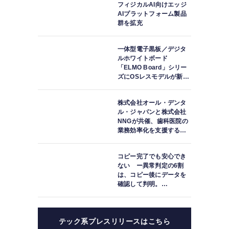
フィジカルAI向けエッジ
AIプラットフォーム製品
群を拡充
晶
ル
一体型電子黒板／デジタ
非
ルホワイトボード
ー
軟
「ELMO Board」シリー
電
ズにOSレスモデルが新登
整
ル
場
株式会社オール・デンタ
向
ル・ジャパンと株式会社
NNGが共催、歯科医院の
業務効率化を支援する院
内一括管理システム
「PLUM CONNECT」を
コピー完了でも安心でき
紹介
ない ー異常判定の6割
は、コピー後にデータを
確認して判明。
「DATA119 Media
Test」利用者が任意提供
した判定済み107件を初
テック系プレスリリースはこちら
集計