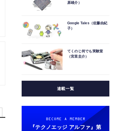
原雄介）
Google Tales（佐藤由紀
子）
てくのじ何でも実験室
（宮里圭介）
連載一覧
BECOME A MEMBER
『テクノエッジ アルファ』
第