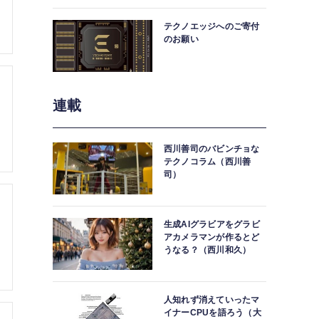
中。
テクノエッジへのご寄付
のお願い
連載
西川善司のバビンチョな
テクノコラム（西川善
司）
生成AIグラビアをグラビ
アカメラマンが作るとど
うなる？（西川和久）
人知れず消えていったマ
イナーCPUを語ろう（大