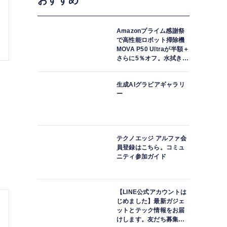
おすすめ
Amazonプライム感謝祭
で高性能ロボット掃除機
MOVA P50 Ultraが半額＋
さらに5％オフ。水拭きモ
ップ自動洗浄・乾燥まで
対応ハイエンドモデル
生成AIグラビアギャラリ
ー
テクノエッジ アルファ会
員登録はこちら。コミュ
ニティ参加ガイド
【LINE公式アカウントは
じめました】最新ガジェ
ットとテック情報をお届
けします。友だち募集