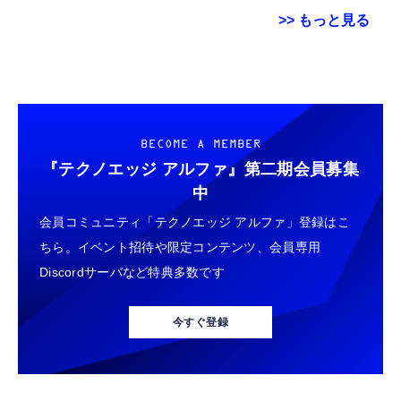
>> もっと見る
Grithope イヤホン タイプC【2026新モデル
車用エアコンベントスマホホルダー 車載用ス
オルゴンペンダント オルゴンペンダント、ナ
耐久性】 有線イヤホン マイク付き HiFi音質
マホホルダー、エアコン吹き出し口専用サポ
チュラルクリスタルペンダント、Orgonite ク
ノイズ低減 重低音 遅延なし
ート、ナビゲーション用汎用マウントユニバ
リスタルストーンオルゴンペンダント付き7チ
ーサル安定静音車用スタンド
ャクラ
￥949
￥488
￥4,018
BECOME A MEMBER
『テクノエッジ アルファ』
第二期会員募集
タイプc 寝ホンイヤホン 寝ホン type-c 有線
エレコム カーチャージャー シガーソケット
EIZO ビジネス向けプレミアムモニター |
中
睡眠用イヤホン 【音質強化バージョン
24W (1ポート最大12W) USB-A ×2 【 iPhone
FlexScan EV2740X-WT | 27.0型4K UHD・
会員コミュニティ「テクノエッジ アルファ」登録はこ
iPhone 15/16/17対応】横向きに寝ると耳が圧
13 / 12 / SE (第2世代) / Android 対応 】 ブラ
USB Type-C・ホワイト
迫されない ソフトシリコンで柔らかい 超軽量
ック EC-DC03BK
ちら。イベント招待や限定コンテンツ、会員専用
￥2,199
￥790
￥109,572
超小型 外部ノイズ遮断 音質良い リモコン マ
Discordサーバなど特典多数です
イク付き 安眠 仕事 勉強 通勤通学最適（黑-
typec）
Lightning to 3.5mm イヤホンジャック 変換
ドライブレコーダー 前後カメラ ドラレコ 4K
EIZO ビジネス向けプレミアムモニター |
MFi認証 【ハイレゾ音質】 内蔵DAC 遅延な
UHD 800万画素 SONY製STARVIS 2センサー
FlexScan EV3240X-WT | 31.5型4K UHD・
今すぐ登録
し 48ビット/96KHz 音量調節対応
搭載 2160P超 超強暗視 GPS内蔵
USB Type-C・ホワイト
￥999
￥11,980
￥105,595