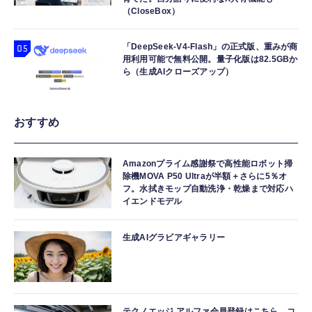
（CloseBox）
「DeepSeek-V4-Flash」の正式版、重みが商
用利用可能で無料公開。量子化版は82.5GBか
ら（生成AIクローズアップ）
おすすめ
Amazonプライム感謝祭で高性能ロボット掃
除機MOVA P50 Ultraが半額＋さらに5％オ
フ。水拭きモップ自動洗浄・乾燥まで対応ハ
イエンドモデル
生成AIグラビアギャラリー
テクノエッジ アルファ会員登録はこちら。コ