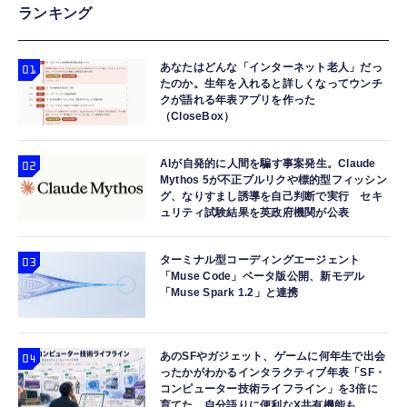
【HIFI音質】iphone イヤホンジャック ライ
エレコム シガーソケット USB PD対応 45W 2
ランキング
【純正品】27"ゲーミングモニター
トニング イヤホン 変換 MFI認証 4極 内蔵
ポート USB-C USB-A 12V 24V 対応 [
DualSense 充電フック付き（CFI-ZDM1J）
DAC 遅延なし 音量調節/音楽
Macbook iPad iPhone Android 45Wで充電
￥49,979
可能なノートPC ] ブラック EC-DC10BK
あなたはどんな「インターネット老人」だっ
￥999
￥1,890
たのか。生年を入れると詳しくなってウンチ
クが語れる年表アプリを作った
【整備済み品】Dell E2724HS 27インチ 液晶
（CloseBox）
寝ホン 睡眠用イヤホン 寝ながら 痛くない 超
サンバイザースマホホルダー スマホホルダー
モニター フルHD（1920×1080）VA 非光沢
軽量2.8g ASMR推薦 ワイヤレス
サンバイザー車載ホルダー 360度回転 多機能
HDMI/DisplayPort/VGA スピーカー内蔵 高さ
Bluetooth6.1 柔軟性高 安眠 仕事 ブルー
携帯電話ホルダー ユニバーサル 4-6.5インチ
AIが自発的に人間を騙す事案発生。Claude
調整 スイベル VESA対応 ComfortView ビジ
Mythos 5が不正プルリクや標的型フィッシン
対応
￥15,800
￥2,682
￥1,199
ネス向け
グ、なりすまし誘導を自己判断で実行 セキ
ュリティ試験結果を英政府機関が公表
ターミナル型コーディングエージェント
「Muse Code」ベータ版公開、新モデル
「Muse Spark 1.2」と連携
あのSFやガジェット、ゲームに何年生で出会
ったかがわかるインタラクティブ年表「SF・
コンピューター技術ライフライン」を3倍に
育てた。自分語りに便利なX共有機能も