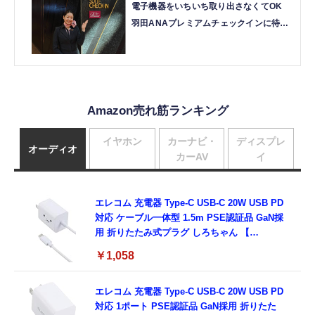
電子機器をいちいち取り出さなくてOK
羽田ANAプレミアムチェックインに待望
のスマートレーン導入（中山智）
Amazon売れ筋ランキング
イヤホン
カーナビ・
ディスプレ
オーディオ
カーAV
イ
エレコム 充電器 Type-C USB-C 20W USB PD
対応 ケーブル一体型 1.5m PSE認証品 GaN採
用 折りたたみ式プラグ しろちゃん 【
iPhone16 15 等対応】 EC-AC6920WF
￥1,058
エレコム 充電器 Type-C USB-C 20W USB PD
対応 1ポート PSE認証品 GaN採用 折りたた