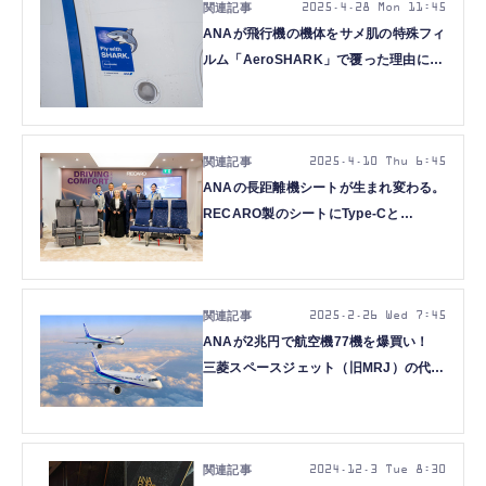
2025.4.28 Mon 11:45
ANAが飛行機の機体をサメ肌の特殊フィ
ルム「AeroSHARK」で覆った理由に鳥
肌が立った
2025.4.10 Thu 6:45
ANAの長距離機シートが生まれ変わる。
RECARO製のシートにType-Cと
Bluetoothオーディオ搭載
2025.2.26 Wed 7:45
ANAが2兆円で航空機77機を爆買い！
三菱スペースジェット（旧MRJ）の代替
はエンブラエルE190-E2型機に決定
2024.12.3 Tue 8:30