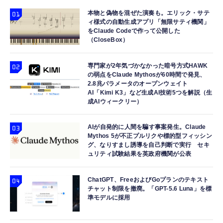
GPSトラッカー 追跡タグ 月額料金なし IPX7
準適合 ブラック EC-AC12465BK
【iPhone 16 15 等対応】 EC-AC9430WH
防水 小型 軽量 鍵 財布 車 子ども 高齢者 ペッ
本物と偽物を混ぜた演奏も。エリック・サテ
￥1,699
￥2,190
￥1,690
ィ様式の自動生成アプリ「無限サティ機関」
ト見守り キーホルダー付属 (2個セット：ブラ
をClaude Codeで作って公開した
ック)
（CloseBox）
Apple Watch 45mm 44mm 一体型 バンド ケ
エレコム 充電器 コンセント USB-C USB-A 2
ANDERY スマホホルダー 車 【真空ゲル吸盤
ース【Apple Watch SE3/9/8/7/SE2/SE/6/5/4
ポート 20W PD対応 折りたたみ式プラグ ホワ
安定性 車載ホルダー ドライバー推奨
対応】 耐衝撃 PC TPU 二重構造 スポーツバ
イト EC-AC12020WH
専門家が2年気づかなかった暗号方式HAWK
￥1,998
の弱点をClaude Mythosが60時間で発見、
ンド 落下 衝撃吸収 耐久性 傷防止 ラギッド・
￥2,999
￥1,290
2.8兆パラメータのオープンウェイト
アーマー・プロ 062CS25324 (ブラック)
AI「Kimi K3」など生成AI技術5つを解説（生
成AIウィークリー）
AIが自発的に人間を騙す事案発生。Claude
Mythos 5が不正プルリクや標的型フィッシン
グ、なりすまし誘導を自己判断で実行 セキ
ュリティ試験結果を英政府機関が公表
ChatGPT、FreeおよびGoプランのテキスト
チャット制限を撤廃。「GPT-5.6 Luna」を標
準モデルに採用