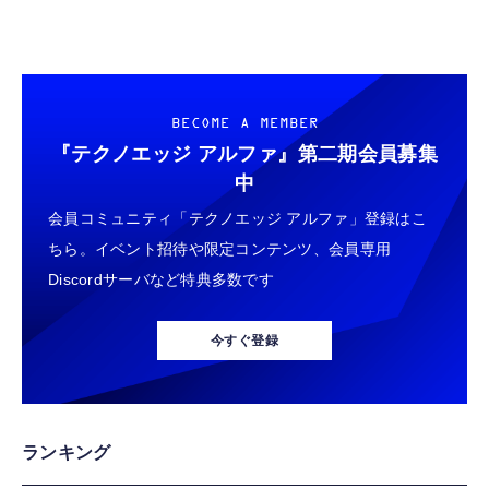
用 Garmin FORERUNNER 70 / 170 / 170
USB Type Cケーブル【1m+1m+2m+2m/4
エレコム 充電器 Type-C USB-C 20W USB PD
Music ガラスフィルム 保護フィルム 【3枚セ
本】タイプc ケーブル PD対応 60W急速充
対応 ケーブル一体型 1.5m PSE認証品 GaN採
ット 国産旭硝子素材】 用 ガーミン
電】データ転送 断線防止 高耐久ナイロン
用 折りたたみ式プラグ しろちゃん 【
FORERUNNER 70/170/170 Music フィルム
iPhone 17/iPhone 16 /iPhone 15 /
iPhone16 15 等対応】 EC-AC6920WF
￥698
￥749
￥1,058
BECOME A MEMBER
高透過率 超薄型 用 ガーミン Forerunner 170
MacBook、iPad Pro/Air、Galaxy、Sony、
液晶 保護フィルム 耐衝撃 全面保護 自動吸着
Pixel Type C機種対応
『テクノエッジ アルファ』
第二期会員募集
気泡なし 簡単貼り付け ( 対応 Forerunner
GARMIN(ガーミン) Venu 3 Black/Slate
ネックストラップ 携帯扇風機 首掛けストラッ
エレコム 充電器 Type-C USB-C 20W USB PD
中
170 Music フィルム )
AMOLEDディスプレイ搭載 美麗液晶スマート
プ ハンディファン ストラップ 吊下げひも 首
対応 1ポート PSE認証品 GaN採用 折りたた
会員コミュニティ「テクノエッジ アルファ」登録はこ
ウォッチ 高性能GPS内蔵 【日本正規品】心
掛け 長さ調節可能 (ホワイト 螺旋状)
み式プラグ ホワイト 【 iPhone16 15 等対
電図(ECG)アプリ対応モデル
応】 EC-AC6820WH
ちら。イベント招待や限定コンテンツ、会員専用
￥47,691
￥999
￥790
Discordサーバなど特典多数です
Ray-Ban Meta スマートグラス WAYFARER
エレコム 充電器 40W 2ポート Type-C USB
エレコム 充電器 45W 2ポート Type-C USB-A
調光レンズ IPX4防水シャイニーブラック / グ
PD対応 PPS対応 GaN II採用 折りたたみ式プ
USB PD対応 PPS対応 GaN II採用 折りたた
今すぐ登録
リーン 50mm 0RW4012
ラグ ホワイト EC-AC10640WH
み式プラグ ホワイト EC-AC11045WH
￥89,100
￥1,790
￥1,990
gpsタグ 紛失防止タグ 【iOS/Android両対
エレコム 65W 充電器 Type-C コンセント 急
エレコム 充電器 30W Type-C 2ポート USB
ランキング
応】 スマートタグ 忘れ物防止器 高精度測位
速 PD対応 スイング式プラグ採用 PSE技術基
PD対応 スイング式プラグ PPS対応 ホワイト