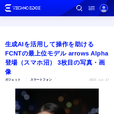
連載
生成AIを活用して操作を助ける
AI
FCNTの最上位モデル arrows Alpha
登場（スマホ沼） 3枚目の写真・画
ガジェット
像
ガジェット
スマートフォン
2025 Jun 17
ゲーム
カルチャー
公式ストア