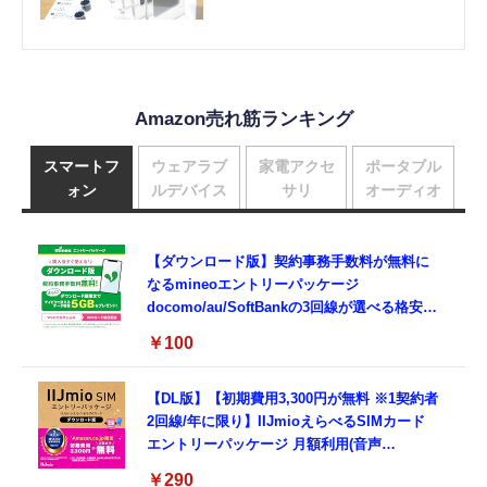
ンジで約10万円」の疑問（石野純也）
Amazon売れ筋ランキング
スマートフ
ウェアラブ
家電アクセ
ポータブル
ォン
ルデバイス
サリ
オーディオ
【ダウンロード版】契約事務手数料が無料に
なるmineoエントリーパッケージ
docomo/au/SoftBankの3回線が選べる格安
SIMカード【Amazon.co.jp限定】
￥100
【DL版】【初期費用3,300円が無料 ※1契約者
2回線/年に限り】IIJmioえらべるSIMカード
エントリーパッケージ 月額利用(音声
SIM/SMS)[ドコモ・au回線]・(データ/eSIM/
￥290