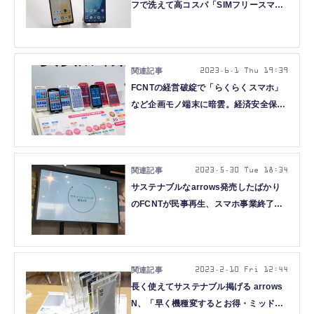
フで洗えて高コスパ「SIMフリースマホ
の存在に気づいていない方に」(石野純
也)
2023.6.1 Thu 19:39
FCNTの経営破綻で「らくらくスマホ」
など企画モノ端末に暗雲。経済安全保障
上の懸念も（石野純也）
2023.5.30 Tue 18:34
サステナブルなarrows発売したばかり
のFCNTが民事再生、スマホ事業終了。
サポートも継続困難で停止
2023.2.10 Fri 12:44
長く使えてサステナブル掲げる arrows
N、「早く機種変するとお得・ミッドレ