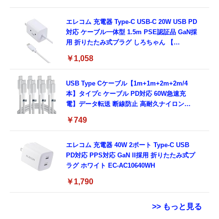
プリペイド)[ドコモ回線]IM-B327
エレコム 充電器 Type-C USB-C 20W USB PD
対応 ケーブル一体型 1.5m PSE認証品 GaN採
用 折りたたみ式プラグ しろちゃん 【
iPhone16 15 等対応】 EC-AC6920WF
￥1,058
USB Type Cケーブル【1m+1m+2m+2m/4
本】タイプc ケーブル PD対応 60W急速充
電】データ転送 断線防止 高耐久ナイロン
iPhone 17/iPhone 16 /iPhone 15 /
￥749
MacBook、iPad Pro/Air、Galaxy、Sony、
Pixel Type C機種対応
エレコム 充電器 40W 2ポート Type-C USB
PD対応 PPS対応 GaN II採用 折りたたみ式プ
ラグ ホワイト EC-AC10640WH
￥1,790
>> もっと見る