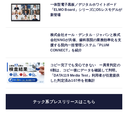
一体型電子黒板／デジタルホワイトボード
「ELMO Board」シリーズにOSレスモデルが
新登場
株式会社オール・デンタル・ジャパンと株式
会社NNGが共催、歯科医院の業務効率化を支
援する院内一括管理システム「PLUM
CONNECT」を紹介
コピー完了でも安心できない ー異常判定の
6割は、コピー後にデータを確認して判明。
「DATA119 Media Test」利用者が任意提供
した判定済み107件を初集計
テック系プレスリリースはこちら