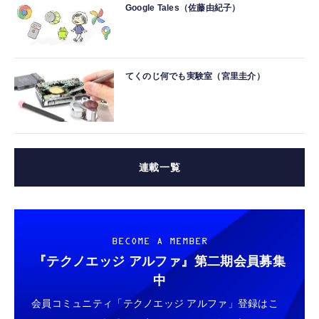
Google Tales（佐藤由紀子）
てくのじ何でも実験室（宮里圭介）
連載一覧
BECOME A MEMBER
『テクノエッジ アルファ』
第二期会員募集
中
会員コミュニティ「テクノエッジ アルファ」登録はこ