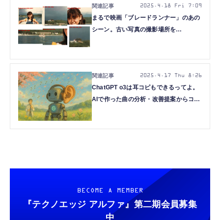
2025.4.18 Fri 7:09
まるで映画「ブレードランナー」のあの
シーン。古い写真の撮影場所を
ChatGPT o3が12分かけて特定したその
やり方がすごい（CloseBox）
2025.4.17 Thu 8:26
ChatGPT o3は耳コピもできるってよ。
AIで作った曲の分析・改善提案からコー
ドの採譜まで可能に（CloseBox）
BECOME A MEMBER
『テクノエッジ アルファ』
第二期会員募集
中