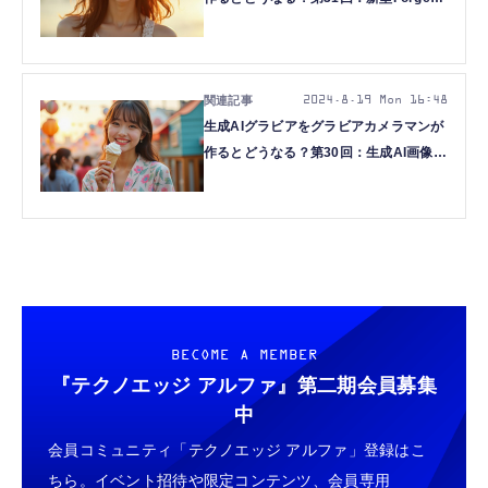
FLUX.1 [dev] fp8を生成する(西川和久)
2024.8.19 Mon 16:48
生成AIグラビアをグラビアカメラマンが
作るとどうなる？第30回：生成AI画像の
本命がいきなり登場！？新型モデル
FLUX.1 [dev]を使ってみる(西川和久)
BECOME A MEMBER
『テクノエッジ アルファ』
第二期会員募集
中
会員コミュニティ「テクノエッジ アルファ」登録はこ
ちら。イベント招待や限定コンテンツ、会員専用