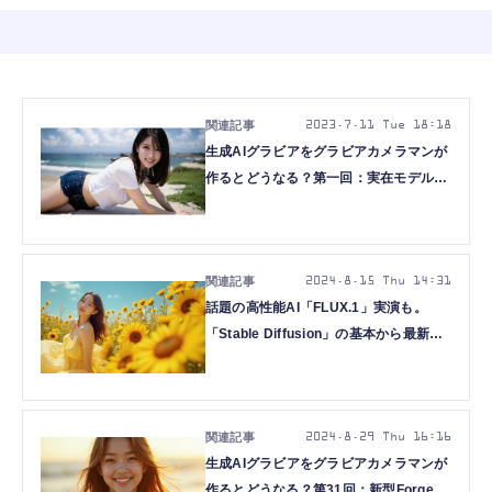
2023.7.11 Tue 18:18
生成AIグラビアをグラビアカメラマンが
作るとどうなる？第一回：実在モデルで
学習・LoRAでキャッチライト付加 (西
川和久)
2024.8.15 Thu 14:31
話題の高性能AI「FLUX.1」実演も。
「Stable Diffusion」の基本から最新技
術まで学べる。グラビアカメラマンが教
える、生成AIグラビア実践ワークショッ
プ（第2期第5回）を8月21日開催。参加
者募集します
2024.8.29 Thu 16:16
生成AIグラビアをグラビアカメラマンが
作るとどうなる？第31回：新型Forgeで