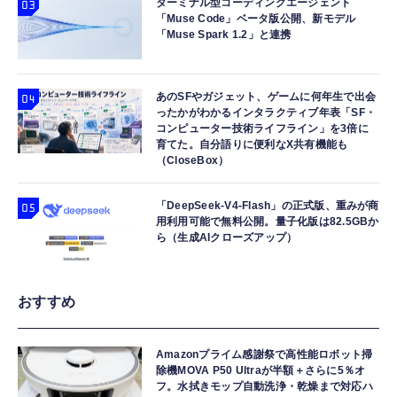
ターミナル型コーディングエージェント
「Muse Code」ベータ版公開、新モデル
「Muse Spark 1.2」と連携
あのSFやガジェット、ゲームに何年生で出会
ったかがわかるインタラクティブ年表「SF・
コンピューター技術ライフライン」を3倍に
育てた。自分語りに便利なX共有機能も
（CloseBox）
「DeepSeek-V4-Flash」の正式版、重みが商
用利用可能で無料公開。量子化版は82.5GBか
ら（生成AIクローズアップ）
おすすめ
Amazonプライム感謝祭で高性能ロボット掃
除機MOVA P50 Ultraが半額＋さらに5％オ
フ。水拭きモップ自動洗浄・乾燥まで対応ハ