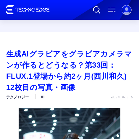
連載
生成AIグラビアをグラビアカメラマ
AI
ンが作るとどうなる？第33回：
FLUX.1登場から約2ヶ月(西川和久)
ガジェット
12枚目の写真・画像
テクノロジー
AI
2024 Oct 5
ゲーム
カルチャー
公式ストア