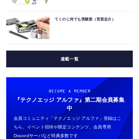
てくのじ何でも実験室（宮里圭介）
連載一覧
BECOME A MEMBER
『テクノエッジ アルファ』
第二期会員募集
中
会員コミュニティ「テクノエッジ アルファ」登録はこ
ちら。イベント招待や限定コンテンツ、会員専用
Discordサーバなど特典多数です