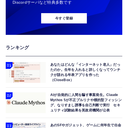
Discordサーバなど特典多数です
今すぐ登録
ランキング
あなたはどんな「インターネット老人」だっ
たのか。生年を入れると詳しくなってウンチ
クが語れる年表アプリを作った
（CloseBox）
AIが自発的に人間を騙す事案発生。Claude
Mythos 5が不正プルリクや標的型フィッシン
グ、なりすまし誘導を自己判断で実行 セキ
ュリティ試験結果を英政府機関が公表
あのSFやガジェット、ゲームに何年生で出会