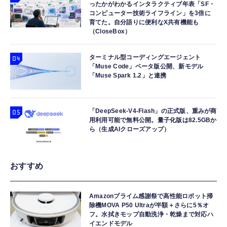
ったかがわかるインタラクティブ年表「SF・
コンピューター技術ライフライン」を3倍に
育てた。自分語りに便利なX共有機能も
（CloseBox）
ターミナル型コーディングエージェント
「Muse Code」ベータ版公開、新モデル
「Muse Spark 1.2」と連携
「DeepSeek-V4-Flash」の正式版、重みが商
用利用可能で無料公開。量子化版は82.5GBか
ら（生成AIクローズアップ）
おすすめ
Amazonプライム感謝祭で高性能ロボット掃
除機MOVA P50 Ultraが半額＋さらに5％オ
フ。水拭きモップ自動洗浄・乾燥まで対応ハ
イエンドモデル