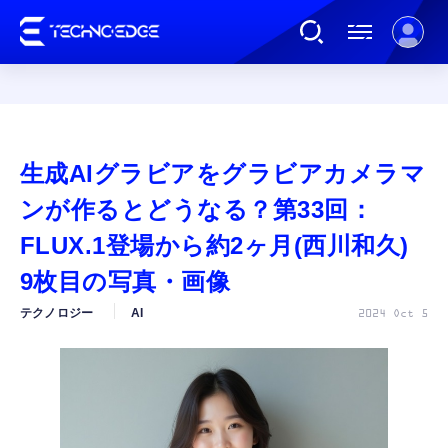
連載
生成AIグラビアをグラビアカメラマ
AI
ンが作るとどうなる？第33回：
FLUX.1登場から約2ヶ月(西川和久)
ガジェット
9枚目の写真・画像
テクノロジー
AI
2024 Oct 5
ゲーム
カルチャー
公式ストア