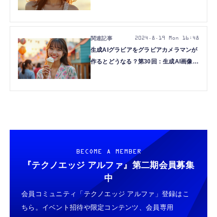
FLUX.1 [dev] fp8を生成する(西川和久)
2024.8.19 Mon 16:48
生成AIグラビアをグラビアカメラマンが
作るとどうなる？第30回：生成AI画像の
本命がいきなり登場！？新型モデル
FLUX.1 [dev]を使ってみる(西川和久)
BECOME A MEMBER
『テクノエッジ アルファ』
第二期会員募集
中
会員コミュニティ「テクノエッジ アルファ」登録はこ
ちら。イベント招待や限定コンテンツ、会員専用