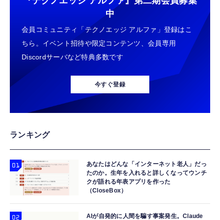
『テクノエッジ アルファ』
第二期会員募集
【整備済み品】 Earth Dreams内蔵 HDD 1TB
マックスファクトリー Fate/Grand Order
中
コカ・コーラ 爽健美茶 600mlPET×24本
3.5インチ NAS丶パソコンPC丶サーバー対応
PLAMATEA シールダー/マシュ・キリエライ
ハードディスク 保証1年
￥1,882
会員コミュニティ「テクノエッジ アルファ」登録はこ
ト〔オルテナウス〕 組み立て式プラモデル ノ
ンスケール 全高約165mm
￥5,480
ちら。イベント招待や限定コンテンツ、会員専用
￥8,363
Discordサーバなど特典多数です
【Amazon.co.jp限定】 #like(タグライク) ア
【整備済み品】エイチピー ProDisplay P224
タカラトミー(TAKARA TOMY) トミカプレミ
サヒ おいしい水 天然水 ラベルレスボトル
モニター 21.5インチ IPS フルHD｜
アム ３４ スカイラインＧＴＲ（ＫＰＧＣ１
2L×9本
今すぐ登録
HDMI/DisplayPort/VGA｜5ms 応答｜ブルー
０）
ライトカット & フリッカーフリー｜VESA 対
￥1,359
￥8,520
￥680
応
【整備済み品】 Nintendo Switch Lite 本体
コカ・コーラ 500mlPET×24本
壽屋(KOTOBUKIYA) メガミデバイス デザイ
ランキング
ターコイズ (整備済み品)
アメイデン レイダー シュガーグレイズ 全高
￥1,999
約180mm 1/1スケール プラモデル
￥25,540
あなたはどんな「インターネット老人」だっ
￥6,891
たのか。生年を入れると詳しくなってウンチ
クが語れる年表アプリを作った
【Amazon.co.jp限定】 伊藤園 RROボックス
【整備済み品】 Nintendo Switch Lite 本体
（CloseBox）
HiPlay 無限新星 IN ERA+ 青鳶 アズール・フ
健康ミネラルむぎ茶 2L×9本 ペットボトル
グレー (整備済み品)
ァルコン 変形可能メカ RMD 1/100 色分け済
￥1,860
￥25,856
みプラモデル 組み立てキット
AIが自発的に人間を騙す事案発生。Claude