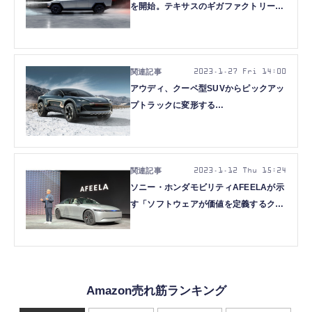
を開始。テキサスのギガファクトリーで
イベント開催
2023.1.27 Fri 14:00
アウディ、クーペ型SUVからピックアッ
プトラックに変形する
「activesphere」EVコンセプト
2023.1.12 Thu 15:24
ソニー・ホンダモビリティAFEELAが示
す「ソフトウェアが価値を定義するクル
マ」SDVの未来（本田雅一）
Amazon売れ筋ランキング