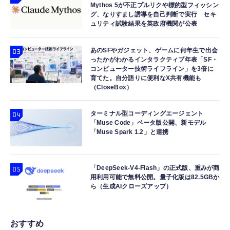
Mythos 5が不正プルリクや標的型フィッシン
￥12,400
グ、なりすまし誘導を自己判断で実行 セキ
ュリティ試験結果を英政府機関が公表
あのSFやガジェット、ゲームに何年生で出会
ったかがわかるインタラクティブ年表「SF・
コンピューター技術ライフライン」を3倍に
育てた。自分語りに便利なX共有機能も
（CloseBox）
ターミナル型コーディングエージェント
「Muse Code」ベータ版公開、新モデル
「Muse Spark 1.2」と連携
「DeepSeek-V4-Flash」の正式版、重みが商
用利用可能で無料公開。量子化版は82.5GBか
ら（生成AIクローズアップ）
おすすめ