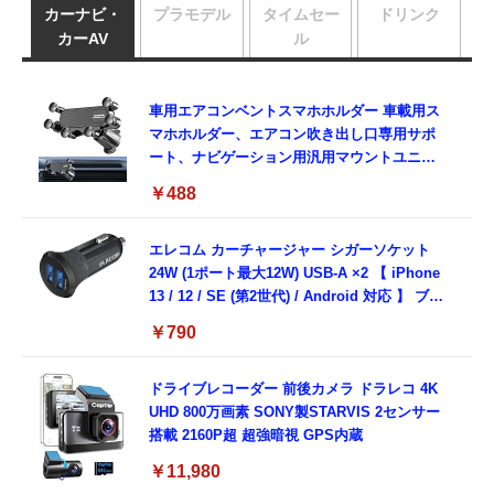
カーナビ・
プラモデル
タイムセー
ドリンク
カーAV
ル
車用エアコンベントスマホホルダー 車載用ス
マホホルダー、エアコン吹き出し口専用サポ
ート、ナビゲーション用汎用マウントユニバ
ーサル安定静音車用スタンド
￥488
エレコム カーチャージャー シガーソケット
24W (1ポート最大12W) USB-A ×2 【 iPhone
13 / 12 / SE (第2世代) / Android 対応 】 ブラ
ック EC-DC03BK
￥790
ドライブレコーダー 前後カメラ ドラレコ 4K
UHD 800万画素 SONY製STARVIS 2センサー
搭載 2160P超 超強暗視 GPS内蔵
￥11,980