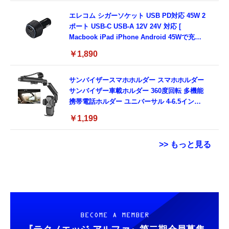
エレコム シガーソケット USB PD対応 45W 2
ポート USB-C USB-A 12V 24V 対応 [
Macbook iPad iPhone Android 45Wで充電
可能なノートPC ] ブラック EC-DC10BK
￥1,890
サンバイザースマホホルダー スマホホルダー
サンバイザー車載ホルダー 360度回転 多機能
携帯電話ホルダー ユニバーサル 4-6.5インチ
対応
￥1,199
>> もっと見る
マックスファクトリー Fate/Grand Order
【整備済み品】 Apple iPhone 14 128GB イ
コカ・コーラ 綾鷹 525mlPET×24本
PLAMATEA シールダー/マシュ・キリエライ
エロー SIMフリー 5G対応 (整備済み品)
ト〔オルテナウス〕 Black Barrel Edition 組
￥1,663
￥56,051
み立て式プラモデル ノンスケール マシュ全高
￥17,800
BECOME A MEMBER
約165mm ブラックバレル（展開時）全長約
500mm