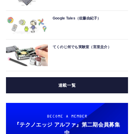
Google Tales（佐藤由紀子）
てくのじ何でも実験室（宮里圭介）
連載一覧
BECOME A MEMBER
『テクノエッジ アルファ』
第二期会員募集
中