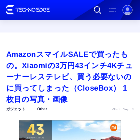
連載
AmazonスマイルSALEで買ったも
AI
の。Xiaomiの3万円43インチ4Kチュ
ーナーレステレビ、買う必要ないの
ガジェット
に買ってしまった（CloseBox） 1
枚目の写真・画像
ゲーム
ガジェット
Other
2024 Sep 4
カルチャー
公式ストア