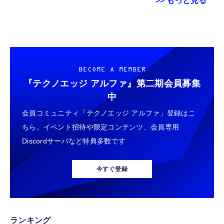
>> もっと見る
エレコム HDMI ケーブル 2m ウルトラハイス
【New】Amazon Fire TV Stick HD | 手軽に
オルゴンペンダント オルゴンペンダント、ナ
ピード 4K(120Hz) 8K(60Hz) 【Ultra High
ストリーミングをはじめよう | ストリーミン
チュラルクリスタルペンダント、Orgonite ク
Speed HDMI Cable認証品】 48Gbps 超高速
グメディアプレイヤー
リスタルストーンオルゴンペンダント付き7チ
テレビ・パソコン・ゲーム機などに
ャクラ
￥1,060
￥6,980
￥4,018
BECOME A MEMBER
7680×4320 eARC 黒 ECDH-HD21E20BK
『テクノエッジ アルファ』
第二期会員募集
Philips(フィリップス) チューナーレステレビ
【New】Amazon Fire TV Stick HD | 手軽に
EIZO ビジネス向けプレミアムモニター |
中
43インチ 量子ドット FHD QLED スマートテ
ストリーミングをはじめよう | ストリーミン
FlexScan EV2740X-WT | 27.0型4K UHD・
会員コミュニティ「テクノエッジ アルファ」登録はこ
レビ Google TV内蔵 HDR10/Dolby Audio対
グメディアプレイヤー
USB Type-C・ホワイト
応 ネット動画視聴可能 地上波受信なし 音声
ちら。イベント招待や限定コンテンツ、会員専用
￥36,800
￥6,980
￥109,572
検索可能 日本語対応
Discordサーバなど特典多数です
HDMIミラーキャスト【2026年・高性能チッ
Amazon Fire TV Stick 4K Select | 4Kの高画
EIZO ビジネス向けプレミアムモニター |
プ搭載】4K/1080P対応 スマホ画面をテレビ
質ストリーミング | ストリーミングメディア
FlexScan EV3240X-WT | 31.5型4K UHD・
今すぐ登録
に映す ミラーリング接続
プレイヤー
USB Type-C・ホワイト
iPhone/Android/Windows/Mac OS対応 モー
￥2,088
￥7,980
￥105,595
ド切替不要 簡単セットアップ アプリ互換性あ
り YouTube視聴可能 大画面で楽しめる 日本
語取扱説明書付き（ブラック）
【2026アップデート｜4K HD無料視聴】テレ
Amazon Fire TV Stick 4K Plus | 映画館のよ
ランキング
【純正品】27"ゲーミングモニター