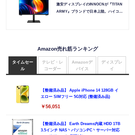
激安ディスプレイのINNOCNが『TITAN
ARMY』ブランドで日本上陸。ハイコス
パな4K/160Hz、ゲーミングモニター
「P27H2V」の実力は？（西川善司のバ
ビンチョなテクノコラム）
Amazon売れ筋ランキング
タイムセー
テレビ・レ
Amazonデ
ディスプレ
ル
コーダー
バイス
イ
【整備済み品】 Apple iPhone 14 128GB イ
エロー SIMフリー 5G対応 (整備済み品)
￥56,051
【整備済み品】 Earth Dreams内蔵 HDD 1TB
3.5インチ NAS丶パソコンPC丶サーバー対応