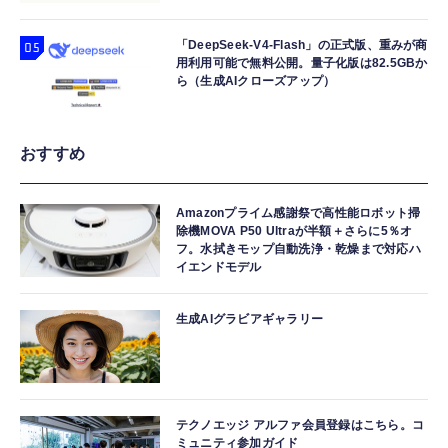
「DeepSeek-V4-Flash」の正式版、重みが商
用利用可能で無料公開。量子化版は82.5GBか
ら（生成AIクローズアップ）
おすすめ
Amazonプライム感謝祭で高性能ロボット掃
除機MOVA P50 Ultraが半額＋さらに5％オ
フ。水拭きモップ自動洗浄・乾燥まで対応ハ
イエンドモデル
生成AIグラビアギャラリー
テクノエッジ アルファ会員登録はこちら。コ
ミュニティ参加ガイド