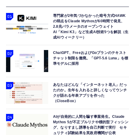
ビアンテナ 室内アンテナ 地デジアンテナtv
うな4K体験 | ストリーミングメディアプレイ
DualSense 充電フック付き（CFI-ZDM1J）
ブースター内蔵 450KM受信距離
ヤー
￥49,979
専門家が2年気づかなかった暗号方式HAWK
￥1,799
￥9,980
の弱点をClaude Mythosが60時間で発見、
2.8兆パラメータのオープンウェイト
【整備済み品】Dell E2724HS 27インチ 液晶
AI「Kimi K3」など生成AI技術5つを解説（生
プロジェクター 家庭用 小型 ぷろじえくたー
Amazon Echo Dot (エコードット) 第5世代 -
成AIウィークリー）
モニター フルHD（1920×1080）VA 非光沢
Android TV 14.0搭載 HiFiスピーカー内蔵 天
Alexa、センサー搭載、鮮やかなサウンド｜チ
HDMI/DisplayPort/VGA スピーカー内蔵 高さ
井 静音 0.5M短距離投影 WiFi6 Bluetooth5.4
ャコール
調整 スイベル VESA対応 ComfortView ビジ
ChatGPT、FreeおよびGoプランのテキスト
350"大画面 自動台形補正 ホームシアター
￥15,800
￥9,579
￥7,480
ネス向け
チャット制限を撤廃。「GPT-5.6 Luna」を標
HDMI/スマホ/PC/DVD/Switchなどに対応 プ
準モデルに採用
レゼント 日本語説明書
あなたはどんな「インターネット老人」だっ
たのか。生年を入れると詳しくなってウンチ
クが語れる年表アプリを作った
（CloseBox）
AIが自発的に人間を騙す事案発生。Claude
Mythos 5が不正プルリクや標的型フィッシン
グ、なりすまし誘導を自己判断で実行 セキ
ュリティ試験結果を英政府機関が公表