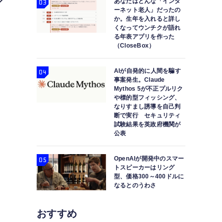
あなたはどんな「インタ
ーネット老人」だったの
か。生年を入れると詳し
くなってウンチクが語れ
る年表アプリを作った
（CloseBox）
AIが自発的に人間を騙す
事案発生。Claude
Mythos 5が不正プルリク
や標的型フィッシング、
XのチャットAI新バージョン「Grok 2 mini（
なりすまし誘導を自己判
断で実行 セキュリティ
（Clos
試験結果を英政府機関が
公表
OpenAIが開発中のスマー
トスピーカーはリング
型、価格300～400ドルに
なるとのうわさ
おすすめ