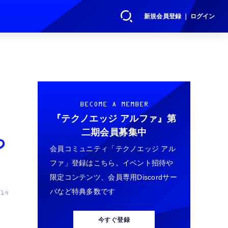
新規会員登録 ｜ ログイン
BECOME A MEMBER
『テクノエッジ アルファ』
第
二期会員募集中
っ
会員コミュニティ「テクノエッジ アル
ファ」登録はこちら。イベント招待や
限定コンテンツ、会員専用Discordサー
バなど特典多数です
14
今すぐ登録