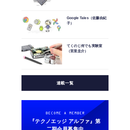
Google Tales（佐藤由紀
子）
てくのじ何でも実験室
（宮里圭介）
連載一覧
BECOME A MEMBER
『テクノエッジ アルファ』
第
二期会員募集中