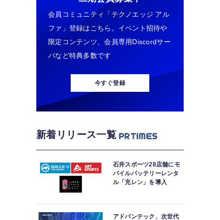
会員コミュニティ「テクノエッジ アル
ファ」登録はこちら。イベント招待や
限定コンテンツ、会員専用Discordサー
バなど特典多数です
今すぐ登録
新着リリース一覧
石井スポーツ28店舗にモ
バイルバッテリーレンタ
ル「充レン」を導入
アドバンテック、次世代