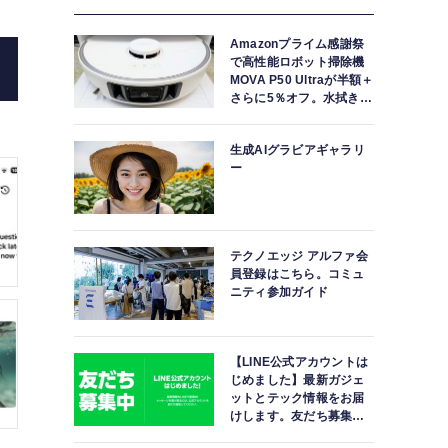
Amazonプライム感謝祭
で高性能ロボット掃除機
MOVA P50 Ultraが半額＋
さらに5％オフ。水拭きモ
ップ自動洗浄・乾燥まで
対応ハイエンドモデル
生成AIグラビアギャラリ
ー
テクノエッジ アルファ会
員登録はこちら。コミュ
ニティ参加ガイド
【LINE公式アカウントは
じめました】最新ガジェ
ットとテック情報をお届
けします。友だち募集
中。