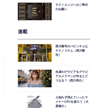
テクノエッジへのご寄付
のお願い
連載
西川善司のバビンチョな
テクノコラム（西川善
司）
生成AIグラビアをグラビ
アカメラマンが作るとど
うなる？（西川和久）
人知れず消えていったマ
イナーCPUを語ろう（大
原雄介）