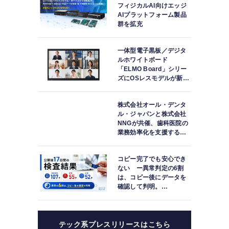
フィジカルAI向けエッジ
AIプラットフォーム製品
群を拡充
一体型電子黒板／デジタ
ルホワイトボード
「ELMO Board」シリー
ズにOSレスモデルが新登
場
株式会社オール・デンタ
ル・ジャパンと株式会社
NNGが共催、歯科医院の
業務効率化を支援する院
内一括管理システム
「PLUM CONNECT」を
コピー完了でも安心でき
紹介
ない ー異常判定の6割
は、コピー後にデータを
確認して判明。
「DATA119 Media
Test」利用者が任意提供
した判定済み107件を初
集計
テック系プレスリリースはこちら