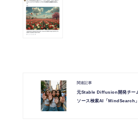
元Stable Diffusion開
ソース検索AI「MindSear