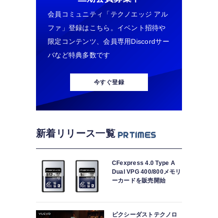
会員コミュニティ「テクノエッジ アル
ファ」登録はこちら。イベント招待や
限定コンテンツ、会員専用Discordサー
バなど特典多数です
今すぐ登録
新着リリース一覧
CFexpress 4.0 Type A
Dual VPG 400/800メモリ
ーカードを販売開始
ピクシーダストテクノロ