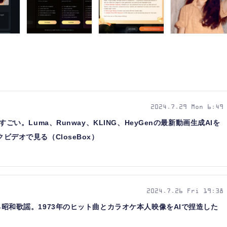
2024.7.29 Mon 6:49
化がすごい。Luma、Runway、KLING、HeyGenの最新動画生成AIを
ックビデオで見る（CloseBox）
2024.7.26 Fri 19:38
で甦る昭和歌謡。1973年のヒット曲とカラオケ本人映像をAIで捏造した