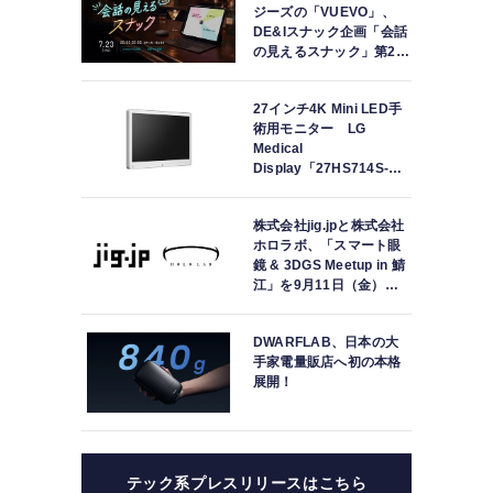
ジーズの「VUEVO」、
DE&Iスナック企画「会話
の見えるスナック」第2回
を開催。中途難聴の来店
者「数十年ぶりにスナッ
27インチ4K Mini LED手
クに戻れた」
術用モニター LG
Medical
Display「27HS714S-
W」の取り扱いを開始
株式会社jig.jpと株式会社
ホロラボ、「スマート眼
鏡 & 3DGS Meetup in 鯖
江」を9月11日（金）に
共同開催
DWARFLAB、日本の大
手家電量販店へ初の本格
展開！
テック系プレスリリースはこちら