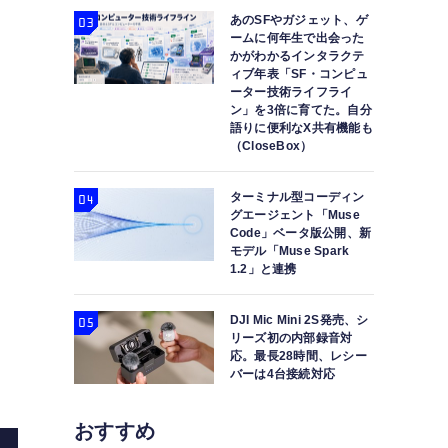
あのSFやガジェット、ゲ
ームに何年生で出会った
かがわかるインタラクテ
ィブ年表「SF・コンピュ
ーター技術ライフライ
ン」を3倍に育てた。自分
語りに便利なX共有機能も
（CloseBox）
ターミナル型コーディン
グエージェント「Muse
Code」ベータ版公開、新
モデル「Muse Spark
1.2」と連携
DJI Mic Mini 2S発売、シ
リーズ初の内部録音対
応。最長28時間、レシー
バーは4台接続対応
おすすめ