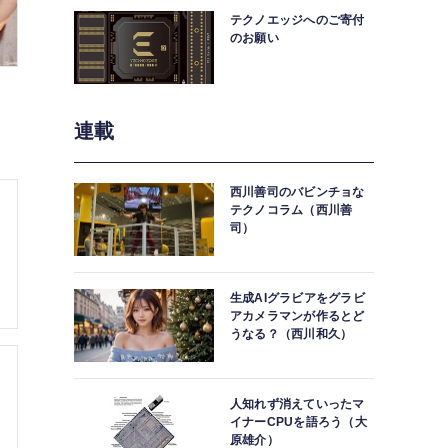
テクノエッジへのご寄付
のお願い
連載
西川善司のバビンチョな
テクノコラム（西川善
司）
生成AIグラビアをグラビ
アカメラマンが作るとど
うなる？（西川和久）
人知れず消えていったマ
イナーCPUを語ろう（大
原雄介）