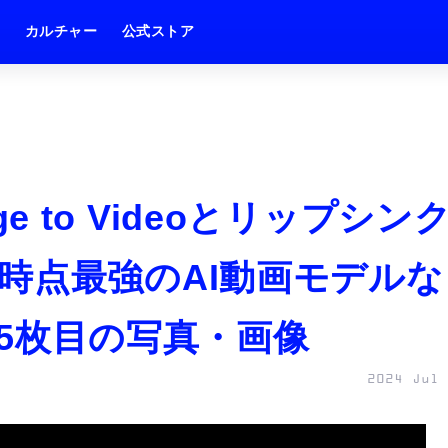
ム
カルチャー
公式ストア
age to Videoとリップシン
時点最強のAI動画モデルな
） 5枚目の写真・画像
2024 Jul 