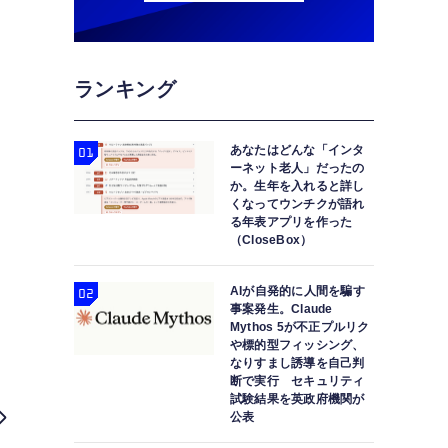
ランキング
あなたはどんな「インタ
ーネット老人」だったの
か。生年を入れると詳し
くなってウンチクが語れ
る年表アプリを作った
（CloseBox）
AIが自発的に人間を騙す
事案発生。Claude
Mythos 5が不正プルリク
や標的型フィッシング、
なりすまし誘導を自己判
断で実行 セキュリティ
試験結果を英政府機関が
Runway Gen-3でImage to Videoとリ
公表
か？（Clo