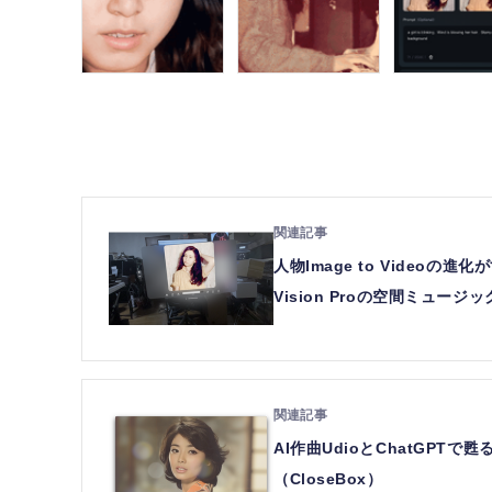
人物Image to Videoの進
Vision Proの空間ミュージ
AI作曲UdioとChatGPT
（CloseBox）