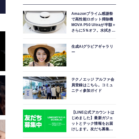
Amazonプライム感謝祭
で高性能ロボット掃除機
MOVA P50 Ultraが半額＋
さらに5％オフ。水拭きモ
ップ自動洗浄・乾燥まで
対応ハイエンドモデル
生成AIグラビアギャラリ
ー
テクノエッジ アルファ会
員登録はこちら。コミュ
ニティ参加ガイド
【LINE公式アカウントは
じめました】最新ガジェ
ットとテック情報をお届
けします。友だち募集
中。