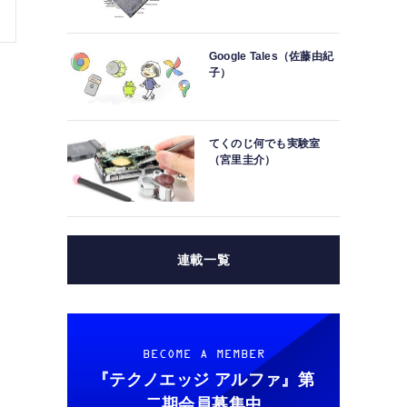
Google Tales（佐藤由紀
子）
てくのじ何でも実験室
（宮里圭介）
連載一覧
BECOME A MEMBER
『テクノエッジ アルファ』
第
二期会員募集中