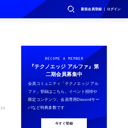
新規会員登録 ｜ ログイン
ク
BECOME A MEMBER
『テクノエッジ アルファ』
第
二期会員募集中
会員コミュニティ「テクノエッジ アル
ファ」登録はこちら。イベント招待や
限定コンテンツ、会員専用Discordサー
バなど特典多数です
30
今すぐ登録