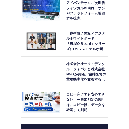
アドバンテック、次世代
フィジカルAI向けエッジ
AIプラットフォーム製品
群を拡充
一体型電子黒板／デジタ
ルホワイトボード
「ELMO Board」シリー
ズにOSレスモデルが新登
場
株式会社オール・デンタ
ル・ジャパンと株式会社
NNGが共催、歯科医院の
業務効率化を支援する院
内一括管理システム
「PLUM CONNECT」を
コピー完了でも安心でき
紹介
ない ー異常判定の6割
は、コピー後にデータを
確認して判明。
「DATA119 Media
Test」利用者が任意提供
した判定済み107件を初