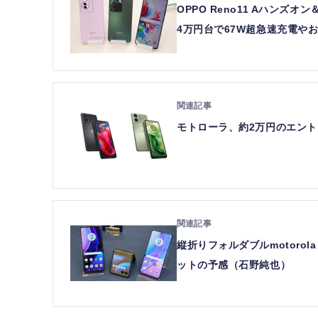
OPPO Reno11 Aハン
4万円台で67W超急速充電やお
モトローラ、約2万円のエントリ
縦折りフォルダブルmotorola 
ットの予感（石野純也）