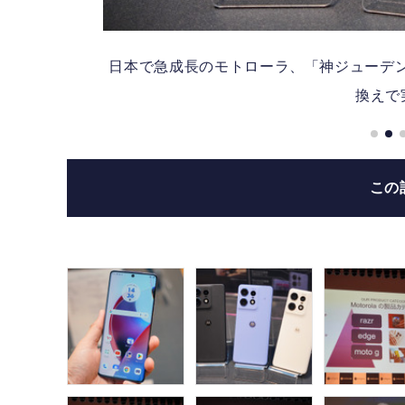
後乗
日本で急成長のモトローラ、「神ジューデン」
換えで実
この