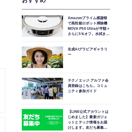
おすすめ
Amazonプライム感謝祭
で高性能ロボット掃除機
MOVA P50 Ultraが半額＋
さらに5％オフ。水拭きモ
ップ自動洗浄・乾燥まで
対応ハイエンドモデル
生成AIグラビアギャラリ
ー
テクノエッジ アルファ会
員登録はこちら。コミュ
ニティ参加ガイド
【LINE公式アカウントは
じめました】最新ガジェ
ットとテック情報をお届
けします。友だち募集