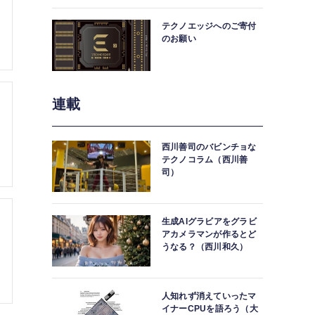
中。
テクノエッジへのご寄付
のお願い
連載
西川善司のバビンチョな
テクノコラム（西川善
司）
生成AIグラビアをグラビ
アカメラマンが作るとど
うなる？（西川和久）
人知れず消えていったマ
イナーCPUを語ろう（大