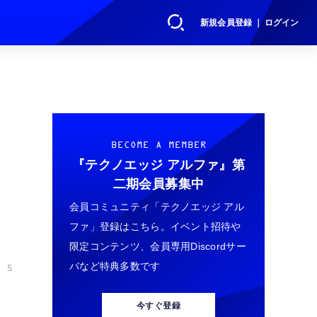
新規会員登録 ｜ ログイン
BECOME A MEMBER
『テクノエッジ アルファ』
第
二期会員募集中
会員コミュニティ「テクノエッジ アル
ファ」登録はこちら。イベント招待や
限定コンテンツ、会員専用Discordサー
バなど特典多数です
 5
今すぐ登録