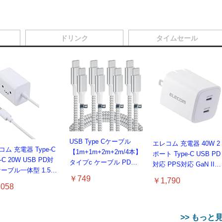
ドリンク
タイムセール
USB Type Cケーブル
エレコム 充電器 40W 2
ム 充電器 Type-C
【1m+1m+2m+2m/4本】
ポート Type-C USB PD
-C 20W USB PD対
タイプc ケーブル PD対
対応 PPS対応 GaN II採
ケーブル一体型 1.5m
応 60W急速充電】データ
用 折りたたみ式プラグ
￥749
￥1,790
E認証品 GaN採用 折
転送 断線防止 高耐久ナ
ホワイト EC-
058
たみ式プラグ しろち
イロン iPhone 17/iPhone
AC10640WH
【 iPhone16 15 等
16 /iPhone 15 /
 EC-AC6920WF
MacBook、iPad
>> もっと