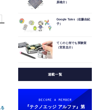
原雄介）
Google Tales（佐藤由紀
子）
てくのじ何でも実験室
（宮里圭介）
連載一覧
BECOME A MEMBER
『テクノエッジ アルファ』
第
見る