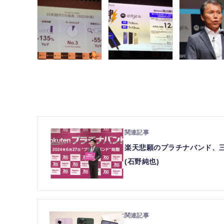
楽天悲願のプラチナバンド、三
(石野純也)