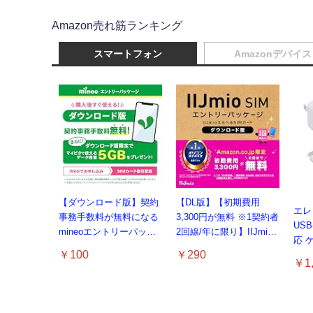
Amazon売れ筋ランキング
スマートフォン
Amazonデバイス
【ダウンロード版】契約
【DL版】【初期費用
エレコ
事務手数料が無料になる
3,300円が無料 ※1契約者
USB
mineoエントリーパッケ
2回線/年に限り】IIJmio
応 
ージ
えらべるSIMカード エン
￥100
￥290
PS
docomo/au/SoftBankの3
トリーパッケージ 月額利
￥1,
りた
回線が選べる格安SIMカ
用(音声SIM/SMS)[ドコ
ゃん 
ード【Amazon.co.jp限
モ・au回線]・(デー
対応】
定】
タ/eSIM/プリペイド)[ド