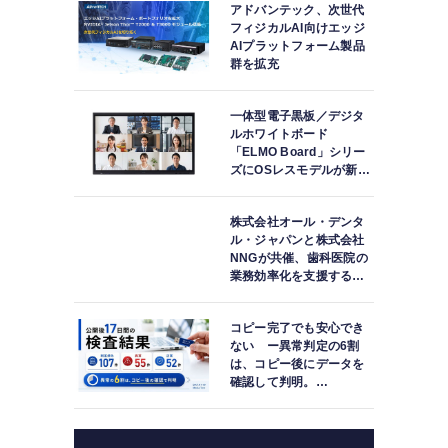
アドバンテック、次世代
フィジカルAI向けエッジ
AIプラットフォーム製品
群を拡充
一体型電子黒板／デジタ
ルホワイトボード
「ELMO Board」シリー
ズにOSレスモデルが新登
場
株式会社オール・デンタ
ル・ジャパンと株式会社
NNGが共催、歯科医院の
業務効率化を支援する院
内一括管理システム
「PLUM CONNECT」を
コピー完了でも安心でき
紹介
ない ー異常判定の6割
は、コピー後にデータを
確認して判明。
「DATA119 Media
Test」利用者が任意提供
した判定済み107件を初