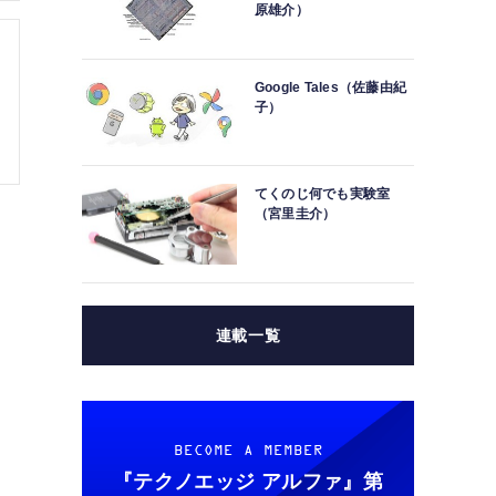
原雄介）
Google Tales（佐藤由紀
子）
てくのじ何でも実験室
（宮里圭介）
連載一覧
BECOME A MEMBER
『テクノエッジ アルファ』
第