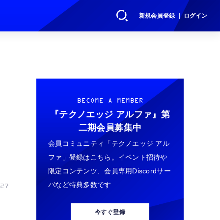
新規会員登録 ｜ ログイン
BECOME A MEMBER
『テクノエッジ アルファ』
第
二期会員募集中
会員コミュニティ「テクノエッジ アル
ファ」登録はこちら。イベント招待や
限定コンテンツ、会員専用Discordサー
バなど特典多数です
27
今すぐ登録