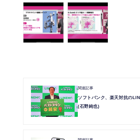
ソフトバンク、楽天対抗のLI
(石野純也)