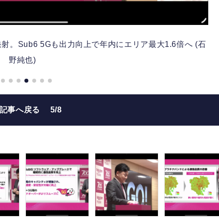
Sub6 5Gも出力向上で年内にエリア最大1.6倍へ (石
野純也)
の記事へ戻る
5/8