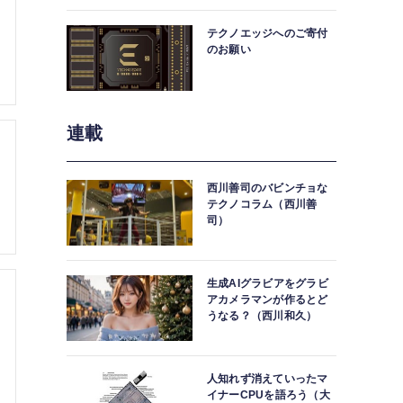
中。
テクノエッジへのご寄付
のお願い
連載
西川善司のバビンチョな
テクノコラム（西川善
司）
生成AIグラビアをグラビ
アカメラマンが作るとど
うなる？（西川和久）
人知れず消えていったマ
イナーCPUを語ろう（大