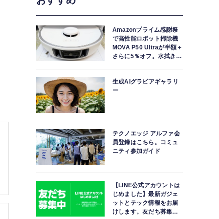
おすすめ
Amazonプライム感謝祭
で高性能ロボット掃除機
MOVA P50 Ultraが半額＋
さらに5％オフ。水拭きモ
ップ自動洗浄・乾燥まで
対応ハイエンドモデル
生成AIグラビアギャラリ
ー
テクノエッジ アルファ会
員登録はこちら。コミュ
ニティ参加ガイド
【LINE公式アカウントは
じめました】最新ガジェ
ットとテック情報をお届
けします。友だち募集