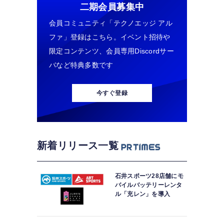
二期会員募集中
会員コミュニティ「テクノエッジ アル
ファ」登録はこちら。イベント招待や
限定コンテンツ、会員専用Discordサー
バなど特典多数です
今すぐ登録
新着リリース一覧
石井スポーツ28店舗にモ
バイルバッテリーレンタ
ル「充レン」を導入