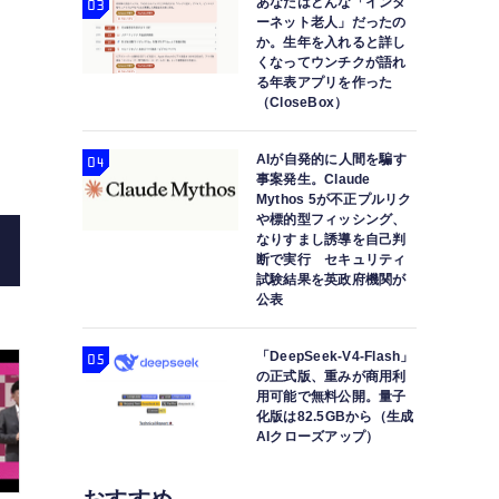
あなたはどんな「インタ
ーネット老人」だったの
か。生年を入れると詳し
くなってウンチクが語れ
る年表アプリを作った
楽天悲願のプラチナバンド、三木谷社長が発射。Sub6
（CloseBox）
野純
AIが自発的に人間を騙す
事案発生。Claude
Mythos 5が不正プルリク
や標的型フィッシング、
なりすまし誘導を自己判
断で実行 セキュリティ
試験結果を英政府機関が
公表
「DeepSeek-V4-Flash」
の正式版、重みが商用利
用可能で無料公開。量子
化版は82.5GBから（生成
AIクローズアップ）