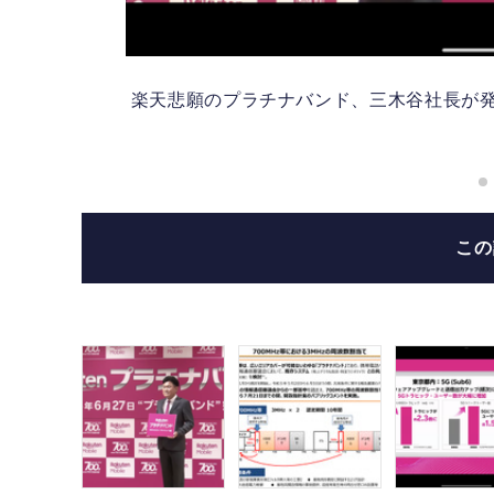
(石
楽天悲願のプラチナバンド、三木谷社長が発射。
こ