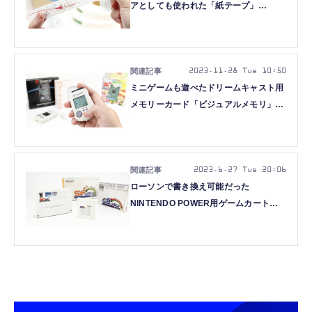
アとしても使われた「紙テープ」
（1900年代～）：ロストメモリーズ
File033
2023.11.28 Tue 10:50
ミニゲームも遊べたドリームキャスト用
メモリーカード「ビジュアルメモリ」
（128KB、1998年頃～）：ロストメモ
リーズ File028
2023.6.27 Tue 20:06
ローソンで書き換え可能だった
NINTENDO POWER用ゲームカートリ
ッジ「SFメモリカセット」「GBメモリ
カートリッジ」（1997年頃～）：ロス
トメモリーズ File019