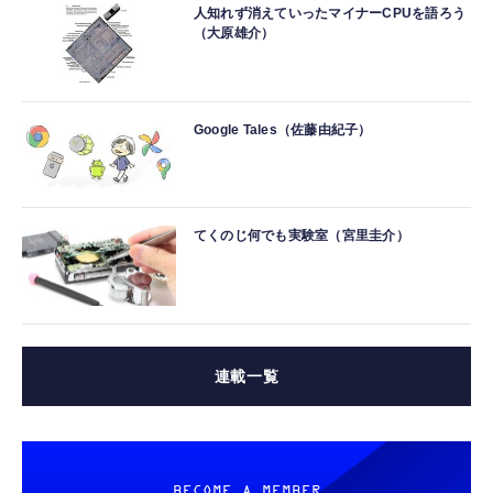
人知れず消えていったマイナーCPUを語ろう
（大原雄介）
Google Tales（佐藤由紀子）
てくのじ何でも実験室（宮里圭介）
連載一覧
BECOME A MEMBER