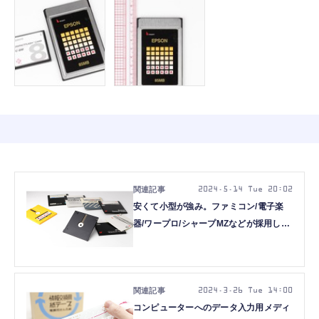
2024.5.14 Tue 20:02
安くて小型が強み。ファミコン/電子楽
器/ワープロ/シャープMZなどが採用した
「Quick Disk」（128KB、1984年頃
～）：ロストメモリーズ File034
2024.3.26 Tue 14:00
コンピューターへのデータ入力用メディ