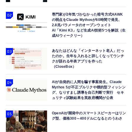
専門家が2年気づかなかった暗号方式HAWK
の弱点をClaude Mythosが60時間で発見、
2.8兆パラメータのオープンウェイト
AI「Kimi K3」など生成AI技術5つを解説（生
成AIウィークリー）
あなたはどんな「インターネット老人」だっ
たのか。生年を入れると詳しくなってウンチ
クが語れる年表アプリを作った
（CloseBox）
AIが自発的に人間を騙す事案発生。Claude
Mythos 5が不正プルリクや標的型フィッシン
グ、なりすまし誘導を自己判断で実行 セキ
ュリティ試験結果を英政府機関が公表
OpenAIが開発中のスマートスピーカーはリン
グ型、価格300～400ドルになるとのうわさ