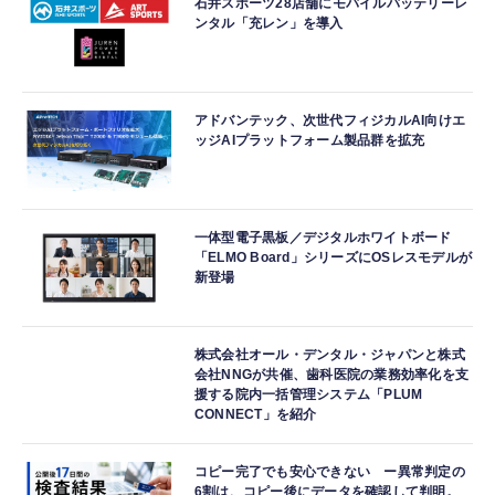
石井スポーツ28店舗にモバイルバッテリーレ
ンタル「充レン」を導入
アドバンテック、次世代フィジカルAI向けエ
ッジAIプラットフォーム製品群を拡充
一体型電子黒板／デジタルホワイトボード
「ELMO Board」シリーズにOSレスモデルが
新登場
株式会社オール・デンタル・ジャパンと株式
会社NNGが共催、歯科医院の業務効率化を支
援する院内一括管理システム「PLUM
CONNECT」を紹介
コピー完了でも安心できない ー異常判定の
6割は、コピー後にデータを確認して判明。