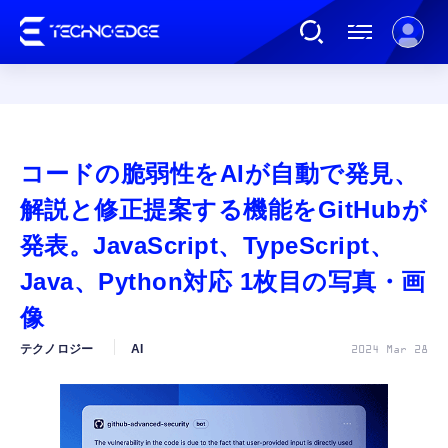
連載
コードの脆弱性をAIが自動で発見、
AI
解説と修正提案する機能をGitHubが
発表。JavaScript、TypeScript、
ガジェット
Java、Python対応 1枚目の写真・画
像
ゲーム
テクノロジー
AI
2024 Mar 28
カルチャー
公式ストア