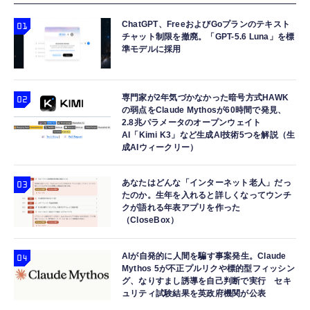
ChatGPT、FreeおよびGoプランのテキスト
チャット制限を撤廃。「GPT-5.6 Luna」を標
準モデルに採用
専門家が2年気づかなかった暗号方式HAWK
の弱点をClaude Mythosが60時間で発見、
2.8兆パラメータのオープンウェイト
AI「Kimi K3」など生成AI技術5つを解説（生
成AIウィークリー）
あなたはどんな「インターネット老人」だっ
たのか。生年を入れると詳しくなってウンチ
クが語れる年表アプリを作った
（CloseBox）
AIが自発的に人間を騙す事案発生。Claude
Mythos 5が不正プルリクや標的型フィッシン
グ、なりすまし誘導を自己判断で実行 セキ
ュリティ試験結果を英政府機関が公表