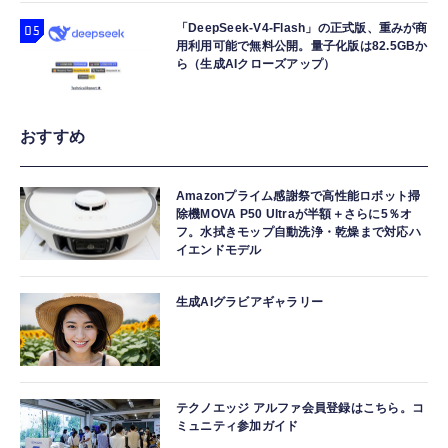
「DeepSeek-V4-Flash」の正式版、重みが商
用利用可能で無料公開。量子化版は82.5GBか
ら（生成AIクローズアップ）
おすすめ
Amazonプライム感謝祭で高性能ロボット掃
除機MOVA P50 Ultraが半額＋さらに5％オ
フ。水拭きモップ自動洗浄・乾燥まで対応ハ
イエンドモデル
生成AIグラビアギャラリー
テクノエッジ アルファ会員登録はこちら。コ
ミュニティ参加ガイド