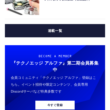
連載一覧
BECOME A MEMBER
『テクノエッジ アルファ』
第二期会員募集
中
会員コミュニティ「テクノエッジ アルファ」登録はこ
ちら。イベント招待や限定コンテンツ、会員専用
Discordサーバなど特典多数です
今すぐ登録