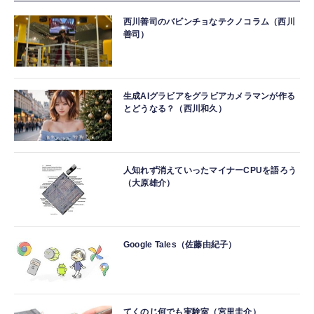
西川善司のバビンチョなテクノコラム（西川
善司）
生成AIグラビアをグラビアカメラマンが作る
とどうなる？（西川和久）
人知れず消えていったマイナーCPUを語ろう
（大原雄介）
Google Tales（佐藤由紀子）
てくのじ何でも実験室（宮里圭介）