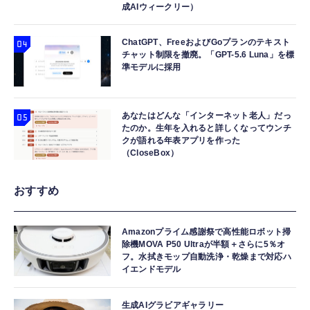
成AIウィークリー）
ChatGPT、FreeおよびGoプランのテキスト
チャット制限を撤廃。「GPT-5.6 Luna」を標
準モデルに採用
あなたはどんな「インターネット老人」だっ
たのか。生年を入れると詳しくなってウンチ
クが語れる年表アプリを作った
（CloseBox）
おすすめ
Amazonプライム感謝祭で高性能ロボット掃
除機MOVA P50 Ultraが半額＋さらに5％オ
フ。水拭きモップ自動洗浄・乾燥まで対応ハ
イエンドモデル
生成AIグラビアギャラリー