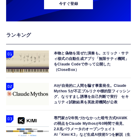
今すぐ登録
ランキング
本物と偽物を混ぜた演奏も。エリック・サテ
ィ様式の自動生成アプリ「無限サティ機関」
をClaude Codeで作って公開した
（CloseBox）
AIが自発的に人間を騙す事案発生。Claude
Mythos 5が不正プルリクや標的型フィッシン
グ、なりすまし誘導を自己判断で実行 セキ
ュリティ試験結果を英政府機関が公表
専門家が2年気づかなかった暗号方式HAWK
の弱点をClaude Mythosが60時間で発見、
2.8兆パラメータのオープンウェイト
AI「Kimi K3」など生成AI技術5つを解説（生