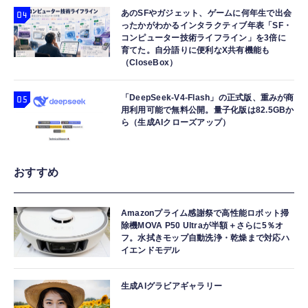
あのSFやガジェット、ゲームに何年生で出会
ったかがわかるインタラクティブ年表「SF・
コンピューター技術ライフライン」を3倍に
育てた。自分語りに便利なX共有機能も
（CloseBox）
「DeepSeek-V4-Flash」の正式版、重みが商
用利用可能で無料公開。量子化版は82.5GBか
ら（生成AIクローズアップ）
おすすめ
Amazonプライム感謝祭で高性能ロボット掃
除機MOVA P50 Ultraが半額＋さらに5％オ
フ。水拭きモップ自動洗浄・乾燥まで対応ハ
イエンドモデル
生成AIグラビアギャラリー