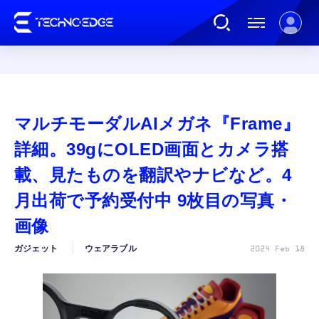
連載
マルチモーダルAIメガネ『Frame』
AI
詳細。39gにOLED画面とカメラ搭
載、見たものを翻訳やナビなど。4
ガジェット
月出荷で予約受付中 9枚目の写真・
画像
ゲーム
ガジェット
ウェアラブル
2024 Feb 18
カルチャー
公式ストア