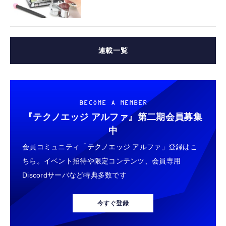
連載一覧
BECOME A MEMBER
『テクノエッジ アルファ』
第二期会員募集
中
会員コミュニティ「テクノエッジ アルファ」登録はこ
ちら。イベント招待や限定コンテンツ、会員専用
Discordサーバなど特典多数です
今すぐ登録