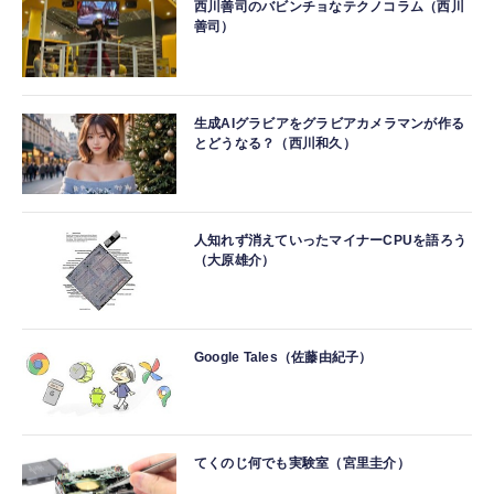
西川善司のバビンチョなテクノコラム（西川
善司）
生成AIグラビアをグラビアカメラマンが作る
とどうなる？（西川和久）
人知れず消えていったマイナーCPUを語ろう
（大原雄介）
Google Tales（佐藤由紀子）
てくのじ何でも実験室（宮里圭介）