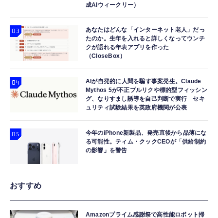
成AIウィークリー）
あなたはどんな「インターネット老人」だっ
たのか。生年を入れると詳しくなってウンチ
クが語れる年表アプリを作った
（CloseBox）
AIが自発的に人間を騙す事案発生。Claude
Mythos 5が不正プルリクや標的型フィッシン
グ、なりすまし誘導を自己判断で実行 セキ
ュリティ試験結果を英政府機関が公表
今年のiPhone新製品、発売直後から品薄にな
る可能性。ティム・クックCEOが「供給制約
の影響」を警告
おすすめ
Amazonプライム感謝祭で高性能ロボット掃