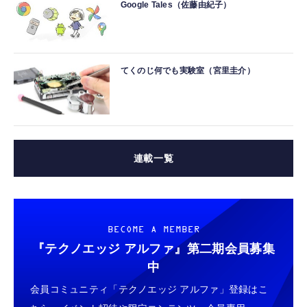
Google Tales（佐藤由紀子）
てくのじ何でも実験室（宮里圭介）
連載一覧
BECOME A MEMBER
『テクノエッジ アルファ』
第二期会員募集
中
会員コミュニティ「テクノエッジ アルファ」登録はこ