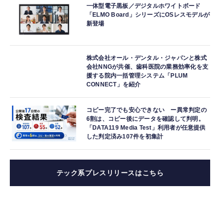
一体型電子黒板／デジタルホワイトボード
「ELMO Board」シリーズにOSレスモデルが
新登場
株式会社オール・デンタル・ジャパンと株式
会社NNGが共催、歯科医院の業務効率化を支
援する院内一括管理システム「PLUM
CONNECT」を紹介
コピー完了でも安心できない ー異常判定の
6割は、コピー後にデータを確認して判明。
「DATA119 Media Test」利用者が任意提供
した判定済み107件を初集計
テック系プレスリリースはこちら