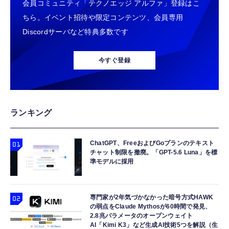
会員コミュニティ「テクノエッジ アルファ」登録はこ
ちら。イベント招待や限定コンテンツ、会員専用
Discordサーバなど特典多数です
今すぐ登録
ランキング
ChatGPT、FreeおよびGoプランのテキスト
チャット制限を撤廃。「GPT-5.6 Luna」を標
準モデルに採用
専門家が2年気づかなかった暗号方式HAWK
の弱点をClaude Mythosが60時間で発見、
2.8兆パラメータのオープンウェイト
AI「Kimi K3」など生成AI技術5つを解説（生