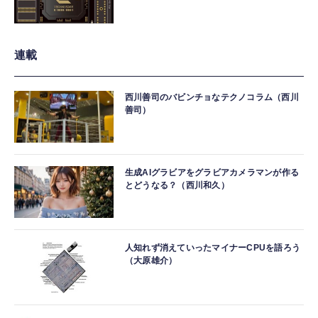
連載
西川善司のバビンチョなテクノコラム（西川
善司）
生成AIグラビアをグラビアカメラマンが作る
とどうなる？（西川和久）
人知れず消えていったマイナーCPUを語ろう
（大原雄介）