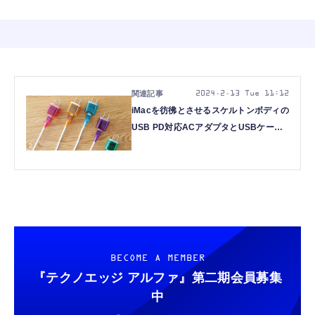
2024.2.13 Tue 11:12
iMacを彷彿とさせるスケルトンボディの
USB PD対応ACアダプタとUSBケーブ
ルを「テクノエッジ購買部」で販売開始
BECOME A MEMBER
『テクノエッジ アルファ』
第二期会員募集
中