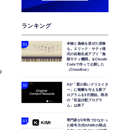
ランキング
本物と偽物を混ぜた演奏
も。エリック・サティ様
式の自動生成アプリ「無
限サティ機関」をClaude
Codeで作って公開した
（CloseBox）
Xが「質の高いクリエイタ
ー」に報酬を与える新プ
ログラムを9月開始。既存
の「収益分配プログラ
ム」は終了
専門家が2年気づかなかっ
た暗号方式HAWKの弱点