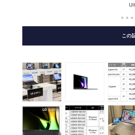
U
この
ore