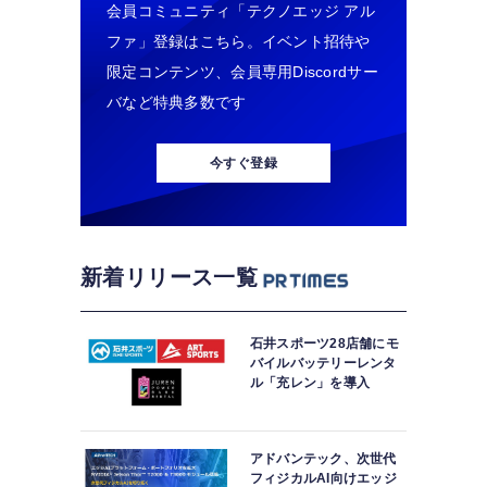
会員コミュニティ「テクノエッジ アル
ファ」登録はこちら。イベント招待や
限定コンテンツ、会員専用Discordサー
バなど特典多数です
今すぐ登録
新着リリース一覧
石井スポーツ28店舗にモ
バイルバッテリーレンタ
ル「充レン」を導入
アドバンテック、次世代
フィジカルAI向けエッジ