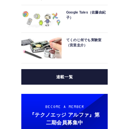
Google Tales（佐藤由紀
子）
てくのじ何でも実験室
（宮里圭介）
連載一覧
BECOME A MEMBER
『テクノエッジ アルファ』
第
二期会員募集中