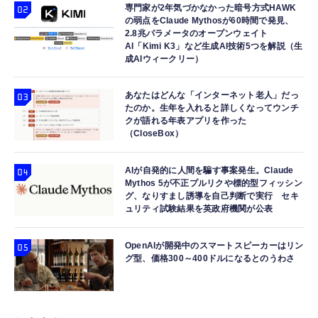
専門家が2年気づかなかった暗号方式HAWK
の弱点をClaude Mythosが60時間で発見、
2.8兆パラメータのオープンウェイト
AI「Kimi K3」など生成AI技術5つを解説（生
成AIウィークリー）
あなたはどんな「インターネット老人」だっ
たのか。生年を入れると詳しくなってウンチ
クが語れる年表アプリを作った
（CloseBox）
AIが自発的に人間を騙す事案発生。Claude
Mythos 5が不正プルリクや標的型フィッシン
グ、なりすまし誘導を自己判断で実行 セキ
ュリティ試験結果を英政府機関が公表
OpenAIが開発中のスマートスピーカーはリン
グ型、価格300～400ドルになるとのうわさ