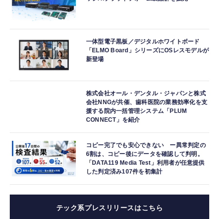
一体型電子黒板／デジタルホワイトボード
「ELMO Board」シリーズにOSレスモデルが
新登場
株式会社オール・デンタル・ジャパンと株式
会社NNGが共催、歯科医院の業務効率化を支
援する院内一括管理システム「PLUM
CONNECT」を紹介
コピー完了でも安心できない ー異常判定の
6割は、コピー後にデータを確認して判明。
「DATA119 Media Test」利用者が任意提供
した判定済み107件を初集計
テック系プレスリリースはこちら