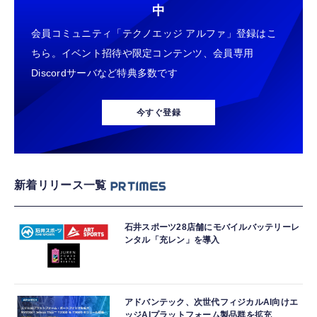
中
会員コミュニティ「テクノエッジ アルファ」登録はこ
ちら。イベント招待や限定コンテンツ、会員専用
Discordサーバなど特典多数です
今すぐ登録
新着リリース一覧
石井スポーツ28店舗にモバイルバッテリーレ
ンタル「充レン」を導入
アドバンテック、次世代フィジカルAI向けエ
ッジAIプラットフォーム製品群を拡充