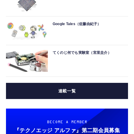
Google Tales（佐藤由紀子）
てくのじ何でも実験室（宮里圭介）
連載一覧
BECOME A MEMBER
『テクノエッジ アルファ』
第二期会員募集