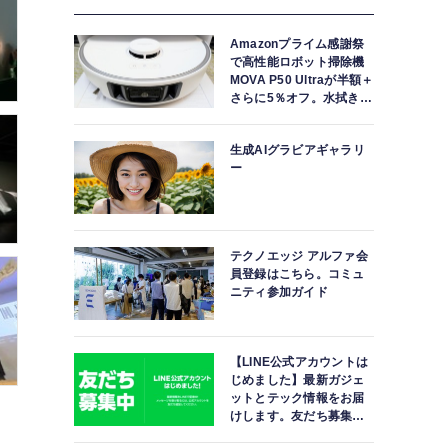
Amazonプライム感謝祭
で高性能ロボット掃除機
MOVA P50 Ultraが半額＋
さらに5％オフ。水拭きモ
ップ自動洗浄・乾燥まで
対応ハイエンドモデル
生成AIグラビアギャラリ
ー
テクノエッジ アルファ会
員登録はこちら。コミュ
ニティ参加ガイド
【LINE公式アカウントは
じめました】最新ガジェ
ットとテック情報をお届
けします。友だち募集
中。