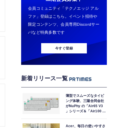
会員コミュニティ「テクノエッジ アル
ファ」登録はこちら。イベント招待や
限定コンテンツ、会員専用Discordサー
バなど特典多数です
今すぐ登録
新着リリース一覧
薄型でスムーズなタイピ
ング体験、三陽合同会社
がNuPhy の「Air65 V3
」シリーズ＆「Air100 V3
」シリーズの販売を開始
Acer、毎日の使いやすさ