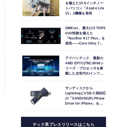
を備えた15.6インチノー
トパソコン「Aspire Lite
15」2機種を発売
GMKtec、最大115 TOPS
のAI性能を備えた
「NucBox K17 Plus」を
発売――Core Ultra 7
258V、Arc 140V、32GB
LPDDR5X搭載
アドバンテック、最新の
AMD EPYC(TM) 9006シ
リーズ・プロセッサを搭
載した次世代AIインフラ
ストラクチャ・ソリュー
ションを発表
サンディスクから
LightningとUSB-C両対応
の「SANDISK(R) Phone
Drive for iPhone」を日
本国内で発表
テック系プレスリリースはこちら