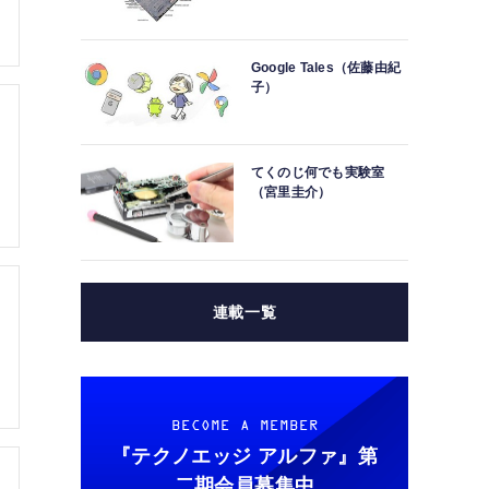
Google Tales（佐藤由紀
子）
てくのじ何でも実験室
（宮里圭介）
連載一覧
BECOME A MEMBER
『テクノエッジ アルファ』
第
二期会員募集中