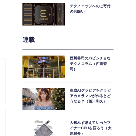
テクノエッジへのご寄付
のお願い
連載
西川善司のバビンチョな
テクノコラム（西川善
司）
生成AIグラビアをグラビ
アカメラマンが作るとど
うなる？（西川和久）
人知れず消えていったマ
イナーCPUを語ろう（大
原雄介）