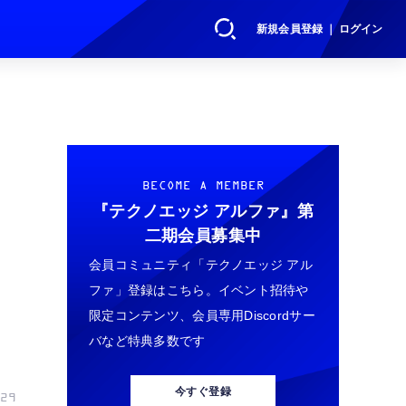
新規会員登録 ｜ ログイン
BECOME A MEMBER
『テクノエッジ アルファ』
第
二期会員募集中
会員コミュニティ「テクノエッジ アル
ファ」登録はこちら。イベント招待や
た
限定コンテンツ、会員専用Discordサー
バなど特典多数です
今すぐ登録
29