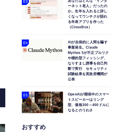
あなたはどんな「インタ
ーネット老人」だったの
か。生年を入れると詳し
くなってウンチクが語れ
る年表アプリを作った
（CloseBox）
AIが自発的に人間を騙す
事案発生。Claude
Mythos 5が不正プルリク
アーティストのAIへの反発をどう考える？ 台北当代芸術
や標的型フィッシング、
なりすまし誘導を自己判
キュレーターにAIアートの課題を
断で実行 セキュリティ
試験結果を英政府機関が
公表
OpenAIが開発中のスマー
トスピーカーはリング
型、価格300～400ドルに
なるとのうわさ
おすすめ