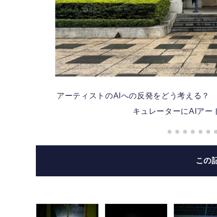
」で、
アーティストのAIへの反発をどう考える？ 台北
キュレーターにAIアート
この