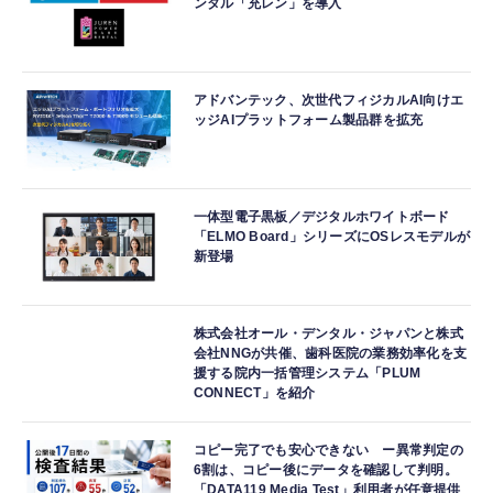
ンタル「充レン」を導入
アドバンテック、次世代フィジカルAI向けエ
ッジAIプラットフォーム製品群を拡充
一体型電子黒板／デジタルホワイトボード
「ELMO Board」シリーズにOSレスモデルが
新登場
株式会社オール・デンタル・ジャパンと株式
会社NNGが共催、歯科医院の業務効率化を支
援する院内一括管理システム「PLUM
CONNECT」を紹介
コピー完了でも安心できない ー異常判定の
6割は、コピー後にデータを確認して判明。
「DATA119 Media Test」利用者が任意提供