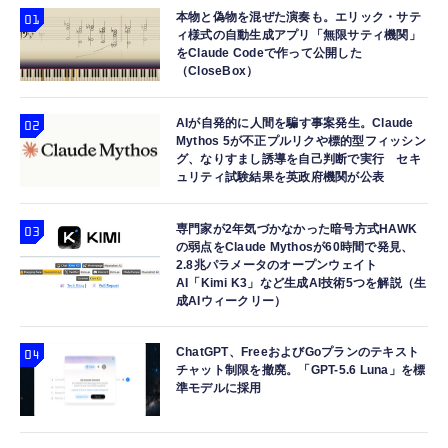
本物と偽物を混ぜた演奏も。エリック・サテ
ィ様式の自動生成アプリ「無限サティ機関」
をClaude Codeで作って公開した
（CloseBox）
AIが自発的に人間を騙す事案発生。Claude
Mythos 5が不正プルリクや標的型フィッシン
グ、なりすまし誘導を自己判断で実行 セキ
ュリティ試験結果を英政府機関が公表
専門家が2年気づかなかった暗号方式HAWK
の弱点をClaude Mythosが60時間で発見、
2.8兆パラメータのオープンウェイト
AI「Kimi K3」など生成AI技術5つを解説（生
成AIウィークリー）
ChatGPT、FreeおよびGoプランのテキスト
チャット制限を撤廃。「GPT-5.6 Luna」を標
準モデルに採用