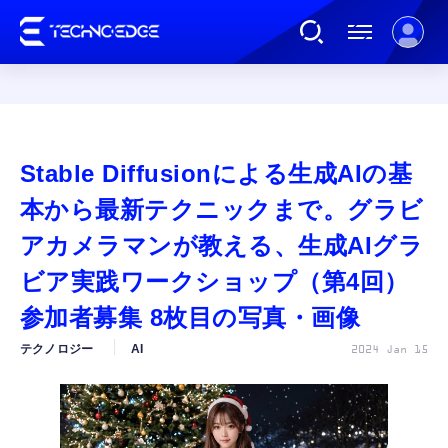
連載
Stable Diffusionによる生成AIの基
AI
本から最新テクニックまで。グラビ
アカメラマンが教える、生成AIグラ
ガジェット
ビア実践ワークショップ（第4回）
参加者募集 8枚目の写真・画像
ゲーム
テクノロジー
AI
2024 Jan 15
カルチャー
公式ストア