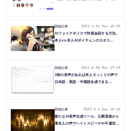
「HeyGen」のさらなる野望
（CloseBox）
2023.4.24 Mon 10:59
AIフェイクボイスで対面会話する方法。
本人vs.本人AIボイチェンのカオス
（CloseBox）
2023.8.28 Mon 19:43
3秒の音声があれば本人そっくりの声で
日本語・英語・中国語合成できる
「VALL-E X」はやはり脅威。MSが非公
開にした技術のOSS版を試して実感した
（CloseBox）
2023.2.1 Wed 10:10
新たなAI音声生成ツール、公開直後から
著名人の声でヘイトスピーチや不適切発
言させるディープフェイクボイスが横行