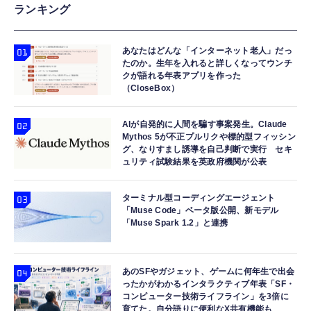
ランキング
あなたはどんな「インターネット老人」だっ
たのか。生年を入れると詳しくなってウンチ
クが語れる年表アプリを作った
（CloseBox）
AIが自発的に人間を騙す事案発生。Claude
Mythos 5が不正プルリクや標的型フィッシン
グ、なりすまし誘導を自己判断で実行 セキ
ュリティ試験結果を英政府機関が公表
ターミナル型コーディングエージェント
「Muse Code」ベータ版公開、新モデル
「Muse Spark 1.2」と連携
あのSFやガジェット、ゲームに何年生で出会
ったかがわかるインタラクティブ年表「SF・
コンピューター技術ライフライン」を3倍に
育てた。自分語りに便利なX共有機能も