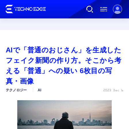
連載
AIで「普通のおじさん」を生成した
AI
フェイク新聞の作り方。そこから考
える「普通」への疑い 6枚目の写
ガジェット
真・画像
テクノロジー
AI
2023 Dec 6
ゲーム
カルチャー
公式ストア