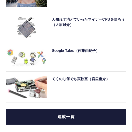
人知れず消えていったマイナーCPUを語ろう
（大原雄介）
Google Tales（佐藤由紀子）
てくのじ何でも実験室（宮里圭介）
連載一覧