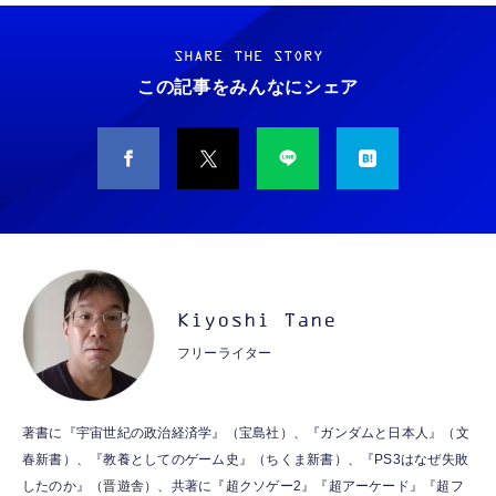
Grithope イヤホン タイプC【2026新モデル
霊界コミュニケーションロボット BAKETAN
耐久性】 有線イヤホン マイク付き HiFi音質
WARASHI ばけたん ワラシ 改 KAI
ノイズ低減 重低音 遅延なし
SHARE THE STORY
￥5,400
この記事をみんなにシェア
￥949
CASIO Moflin(モフリン）シルバー PE-
タイプc 寝ホンイヤホン 寝ホン type-c 有線
M10SR AIペット（コミュニケーションロボッ
睡眠用イヤホン 【音質強化バージョン
ト）
iPhone 15/16/17対応】横向きに寝ると耳が圧
迫されない ソフトシリコンで柔らかい 超軽量
￥53,900
￥2,199
超小型 外部ノイズ遮断 音質良い リモコン マ
イク付き 安眠 仕事 勉強 通勤通学最適（黑-
CASIO Moflin(モフリン）ゴールドPE-
typec）
Lightning to 3.5mm イヤホンジャック 変換
M10GD AIペット（コミュニケーションロボ
MFi認証 【ハイレゾ音質】 内蔵DAC 遅延な
Kiyoshi Tane
ット）
し 48ビット/96KHz 音量調節対応
フリーライター
￥53,900
￥999
霊界コミュニケーションロボット BAKETAN
【HIFI音質】iphone イヤホンジャック ライ
著書に『宇宙世紀の政治経済学』（宝島社）、『ガンダムと日本人』（文
WARASHI ばけたん ワラシ 桃 MOMO
トニング イヤホン 変換 MFI認証 4極 内蔵
春新書）、『教養としてのゲーム史』（ちくま新書）、『PS3はなぜ失敗
DAC 遅延なし 音量調節/音楽
￥5,400
したのか』（晋遊舎）、共著に『超クソゲー2』『超アーケード』『超フ