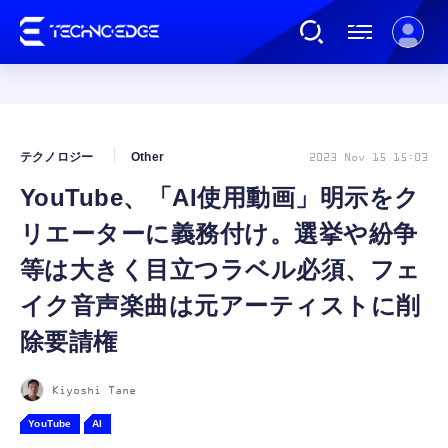
連載
テクノロジー
Other
2023 Nov 15 15:03
YouTube、「AI使用動画」明示をク
AI
リエーターに義務付け。選挙や紛争
ガジェット
等は大きく目立つラベル必須、フェ
イク音声楽曲は元アーティストに削
ゲーム
除要請権
カルチャー
Kiyoshi Tane
YouTube
AI
公式ストア