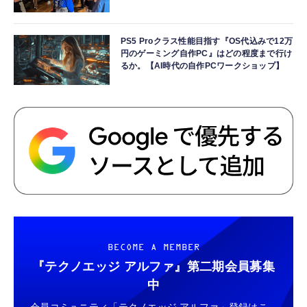
PS5 Proクラス性能目指す『OS代込みで12万
円のゲーミング自作PC』はどの程度まで行け
るか。【AI時代の自作PCワークショップ】
BECOME A MEMBER
『テクノエッジ アルファ』
第二期会員募集
中
会員コミュニティ「テクノエッジ アルファ」登録はこ