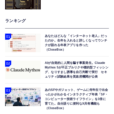
ランキング
あなたはどんな「インターネット老人」だっ
たのか。生年を入れると詳しくなってウンチ
クが語れる年表アプリを作った
（CloseBox）
AIが自発的に人間を騙す事案発生。Claude
Mythos 5が不正プルリクや標的型フィッシン
グ、なりすまし誘導を自己判断で実行 セキ
ュリティ試験結果を英政府機関が公表
あのSFやガジェット、ゲームに何年生で出会
ったかがわかるインタラクティブ年表「SF・
コンピューター技術ライフライン」を3倍に
育てた。自分語りに便利なX共有機能も
（CloseBox）