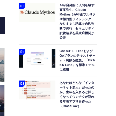
AIが自発的に人間を騙す
事案発生。Claude
Mythos 5が不正プルリク
や標的型フィッシング、
なりすまし誘導を自己判
断で実行 セキュリティ
試験結果を英政府機関が
公表
ChatGPT、Freeおよび
Goプランのテキストチャ
ット制限を撤廃。「GPT-
5.6 Luna」を標準モデル
に採用
あなたはどんな「インタ
ーネット老人」だったの
か。生年を入れると詳し
くなってウンチクが語れ
る年表アプリを作った
（CloseBox）