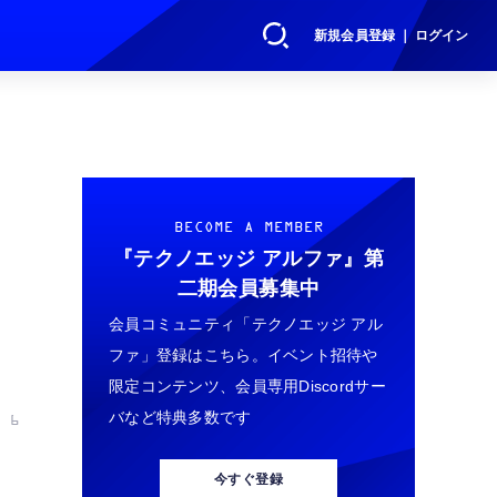
新規会員登録 ｜ ログイン
BECOME A MEMBER
『テクノエッジ アルファ』
第
二期会員募集中
会員コミュニティ「テクノエッジ アル
ファ」登録はこちら。イベント招待や
限定コンテンツ、会員専用Discordサー
バなど特典多数です
 6
今すぐ登録