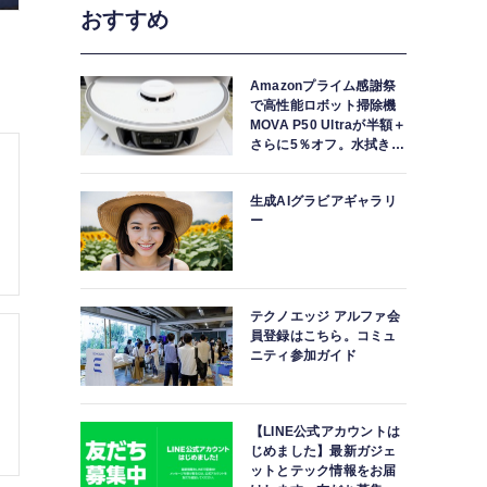
おすすめ
Amazonプライム感謝祭
で高性能ロボット掃除機
MOVA P50 Ultraが半額＋
さらに5％オフ。水拭きモ
ップ自動洗浄・乾燥まで
対応ハイエンドモデル
生成AIグラビアギャラリ
ー
テクノエッジ アルファ会
員登録はこちら。コミュ
ニティ参加ガイド
【LINE公式アカウントは
じめました】最新ガジェ
ットとテック情報をお届