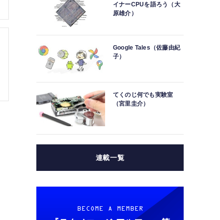
イナーCPUを語ろう（大
原雄介）
Google Tales（佐藤由紀
子）
てくのじ何でも実験室
（宮里圭介）
連載一覧
BECOME A MEMBER