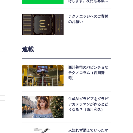
けします。友だち募集
中。
テクノエッジへのご寄付
のお願い
連載
西川善司のバビンチョな
テクノコラム（西川善
司）
生成AIグラビアをグラビ
アカメラマンが作るとど
うなる？（西川和久）
人知れず消えていったマ