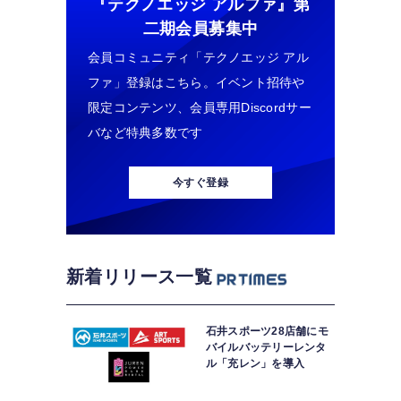
『テクノエッジ アルファ』
第
二期会員募集中
会員コミュニティ「テクノエッジ アル
ファ」登録はこちら。イベント招待や
限定コンテンツ、会員専用Discordサー
バなど特典多数です
今すぐ登録
新着リリース一覧
石井スポーツ28店舗にモ
バイルバッテリーレンタ
ル「充レン」を導入