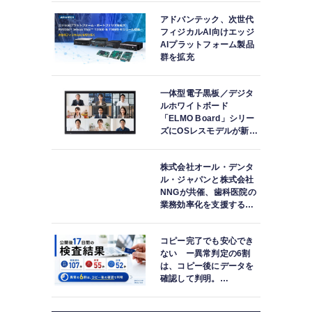
アドバンテック、次世代
フィジカルAI向けエッジ
AIプラットフォーム製品
群を拡充
一体型電子黒板／デジタ
ルホワイトボード
「ELMO Board」シリー
ズにOSレスモデルが新登
場
株式会社オール・デンタ
ル・ジャパンと株式会社
NNGが共催、歯科医院の
業務効率化を支援する院
内一括管理システム
「PLUM CONNECT」を
コピー完了でも安心でき
紹介
ない ー異常判定の6割
は、コピー後にデータを
確認して判明。
「DATA119 Media
Test」利用者が任意提供