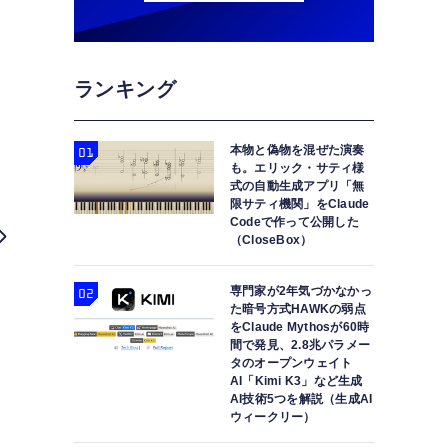
ランキング
本物と偽物を混ぜた演奏
も。エリック・サティ様
式の自動生成アプリ「無
限サティ機関」をClaude
Codeで作って公開した
（CloseBox）
専門家が2年気づかなかっ
た暗号方式HAWKの弱点
をClaude Mythosが60時
間で発見、2.8兆パラメー
タのオープンウェイト
AI「Kimi K3」など生成
AI技術5つを解説（生成AI
ウィークリー）
AIで「普通のおじさん」を生成したフェイク新