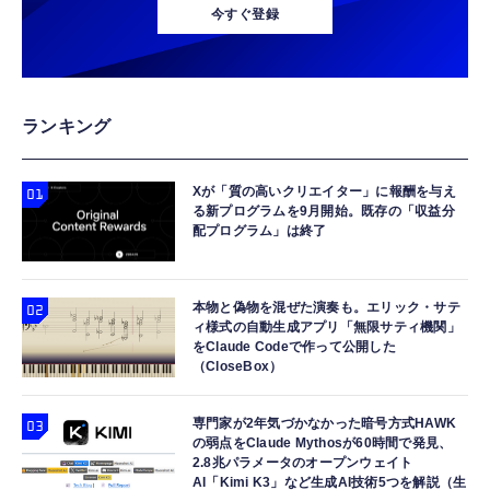
今すぐ登録
ランキング
Xが「質の高いクリエイター」に報酬を与え
る新プログラムを9月開始。既存の「収益分
配プログラム」は終了
本物と偽物を混ぜた演奏も。エリック・サテ
ィ様式の自動生成アプリ「無限サティ機関」
をClaude Codeで作って公開した
（CloseBox）
専門家が2年気づかなかった暗号方式HAWK
の弱点をClaude Mythosが60時間で発見、
2.8兆パラメータのオープンウェイト
AI「Kimi K3」など生成AI技術5つを解説（生