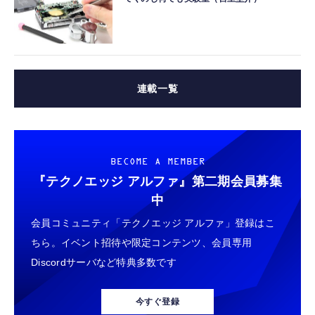
連載一覧
BECOME A MEMBER
『テクノエッジ アルファ』
第二期会員募集
中
会員コミュニティ「テクノエッジ アルファ」登録はこ
ちら。イベント招待や限定コンテンツ、会員専用
Discordサーバなど特典多数です
今すぐ登録