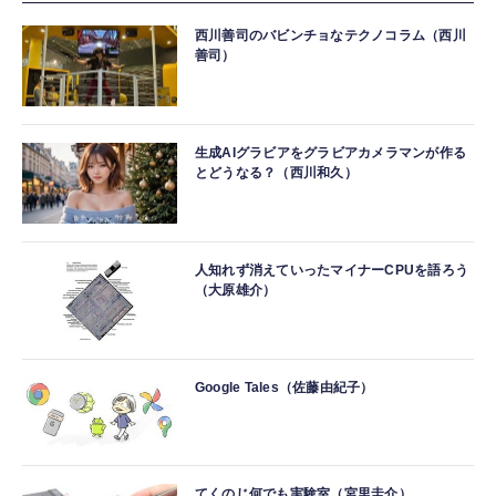
西川善司のバビンチョなテクノコラム（西川
善司）
生成AIグラビアをグラビアカメラマンが作る
とどうなる？（西川和久）
人知れず消えていったマイナーCPUを語ろう
（大原雄介）
Google Tales（佐藤由紀子）
てくのじ何でも実験室（宮里圭介）