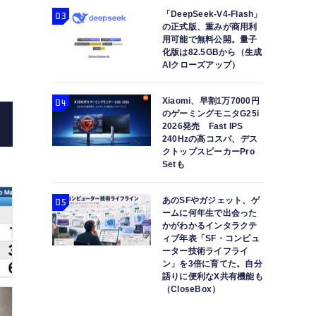
「DeepSeek-V4-Flash」
の正式版、重みが商用利
用可能で無料公開。量子
M3に強化された24インチiMacを使ってみて、
化版は82.5GBから（生成
AIクローズアップ）
Xiaomi、早割1万7000円
のゲーミングモニタG25i
2026発売 Fast IPS
240Hzの高コスパ、デス
クトップスピーカーPro
Setも
あのSFやガジェット、ゲ
ームに何年生で出会った
かがわかるインタラクテ
ィブ年表「SF・コンピュ
ーター技術ライフライ
ン」を3倍に育てた。自分
語りに便利なX共有機能も
（CloseBox）