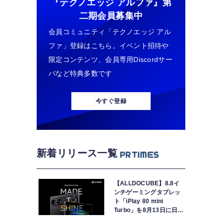
『テクノエッジ アルファ』
第
二期会員募集中
会員コミュニティ「テクノエッジ アル
ファ」登録はこちら。イベント招待や
限定コンテンツ、会員専用Discordサー
バなど特典多数です
今すぐ登録
新着リリース一覧
【ALLDOCUBE】8.8イ
ンチゲーミングタブレッ
ト「iPlay 80 mini
Turbo」を8月13日に日本
で世界最速発売