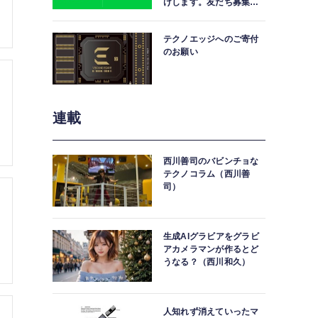
けします。友だち募集
中。
テクノエッジへのご寄付
のお願い
連載
西川善司のバビンチョな
テクノコラム（西川善
司）
生成AIグラビアをグラビ
アカメラマンが作るとど
うなる？（西川和久）
人知れず消えていったマ