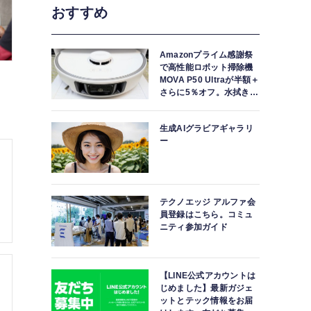
おすすめ
Amazonプライム感謝祭
で高性能ロボット掃除機
MOVA P50 Ultraが半額＋
さらに5％オフ。水拭きモ
ップ自動洗浄・乾燥まで
対応ハイエンドモデル
生成AIグラビアギャラリ
ー
テクノエッジ アルファ会
員登録はこちら。コミュ
ニティ参加ガイド
【LINE公式アカウントは
じめました】最新ガジェ
ットとテック情報をお届