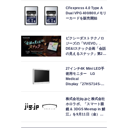
CFexpress 4.0 Type A
Dual VPG 400/800メモリ
ーカードを販売開始
ピクシーダストテクノロ
ジーズの「VUEVO」、
DE&Iスナック企画「会話
の見えるスナック」第2回
を開催。中途難聴の来店
者「数十年ぶりにスナッ
27インチ4K Mini LED手
クに戻れた」
術用モニター LG
Medical
Display「27HS714S-
W」の取り扱いを開始
株式会社jig.jpと株式会社
ホロラボ、「スマート眼
鏡 & 3DGS Meetup in 鯖
江」を9月11日（金）に
共同開催