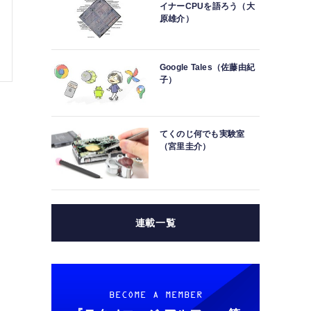
イナーCPUを語ろう（大
原雄介）
Google Tales（佐藤由紀
子）
てくのじ何でも実験室
（宮里圭介）
連載一覧
BECOME A MEMBER