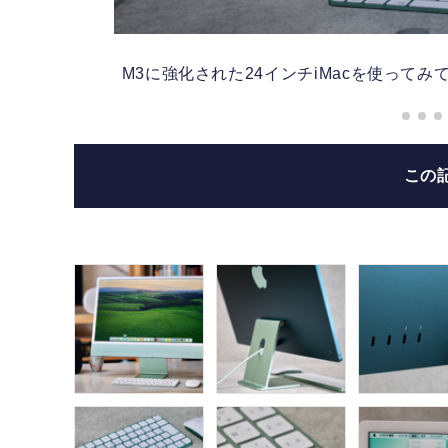
タ）
M3に強化された24インチiMacを使って
この