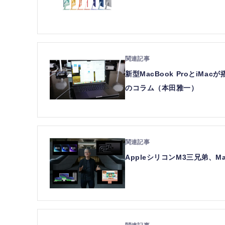
新型MacBook ProとiM
のコラム（本田雅一）
AppleシリコンM3三兄弟、M