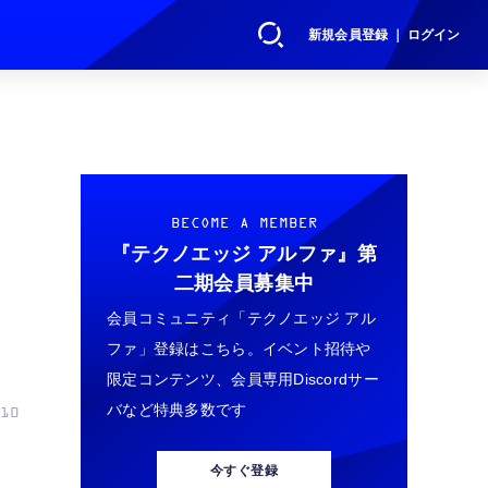
新規会員登録 ｜ ログイン
BECOME A MEMBER
『テクノエッジ アルファ』
第
二期会員募集中
会員コミュニティ「テクノエッジ アル
ファ」登録はこちら。イベント招待や
限定コンテンツ、会員専用Discordサー
バなど特典多数です
10
今すぐ登録