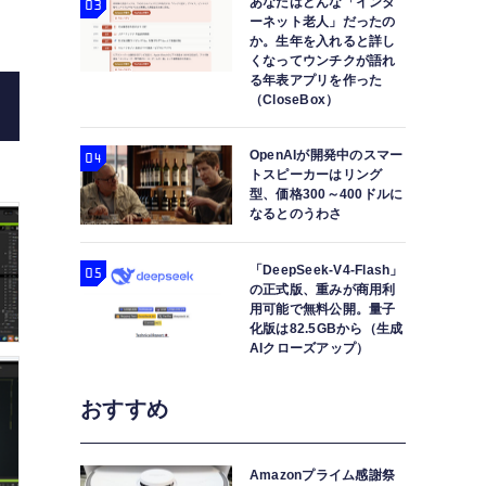
あなたはどんな「インタ
ーネット老人」だったの
か。生年を入れると詳し
くなってウンチクが語れ
る年表アプリを作った
（CloseBox）
OpenAIが開発中のスマー
トスピーカーはリング
型、価格300～400ドルに
なるとのうわさ
「DeepSeek-V4-Flash」
の正式版、重みが商用利
用可能で無料公開。量子
化版は82.5GBから（生成
AIクローズアップ）
おすすめ
Amazonプライム感謝祭