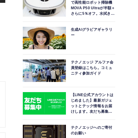
で高性能ロボット掃除機
MOVA P50 Ultraが半額＋
さらに5％オフ。水拭きモ
ップ自動洗浄・乾燥まで
対応ハイエンドモデル
生成AIグラビアギャラリ
ー
テクノエッジ アルファ会
員登録はこちら。コミュ
ニティ参加ガイド
【LINE公式アカウントは
じめました】最新ガジェ
ットとテック情報をお届
けします。友だち募集
中。
テクノエッジへのご寄付
のお願い