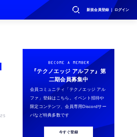
新規会員登録 ｜ ログイン
I
BECOME A MEMBER
『テクノエッジ アルファ』
第
二期会員募集中
会員コミュニティ「テクノエッジ アル
ファ」登録はこちら。イベント招待や
限定コンテンツ、会員専用Discordサー
バなど特典多数です
25
今すぐ登録