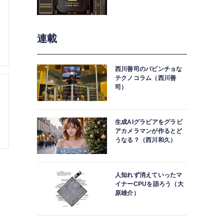
連載
西川善司のバビンチョな
テクノコラム（西川善
司）
生成AIグラビアをグラビ
アカメラマンが作るとど
うなる？（西川和久）
人知れず消えていったマ
イナーCPUを語ろう（大
原雄介）