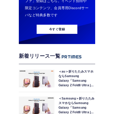
ファ」登録はこちら。イベント招待や
限定コンテンツ、会員専用Discordサー
バなど特典多数です
今すぐ登録
新着リリース一覧
＜au＞折りたたみスマホ
ならSamsung
Galaxy「Samsung
Galaxy Z Fold8 Ultra |
Fold8 | Flip8」本日発売
＜Samsung＞折りたたみ
スマホならSamsung
Galaxy「Samsung
Galaxy Z Fold8 Ultra |