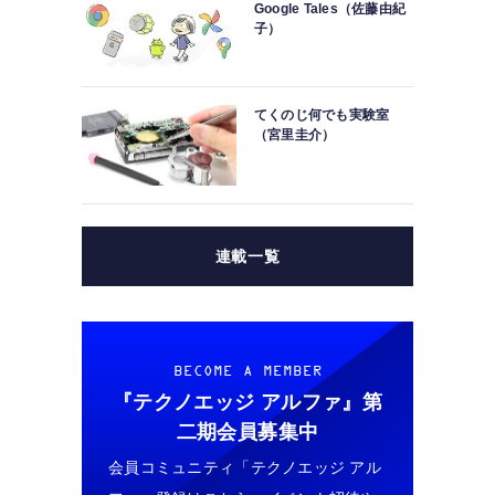
Google Tales（佐藤由紀
子）
てくのじ何でも実験室
（宮里圭介）
連載一覧
BECOME A MEMBER
『テクノエッジ アルファ』
第
二期会員募集中
会員コミュニティ「テクノエッジ アル