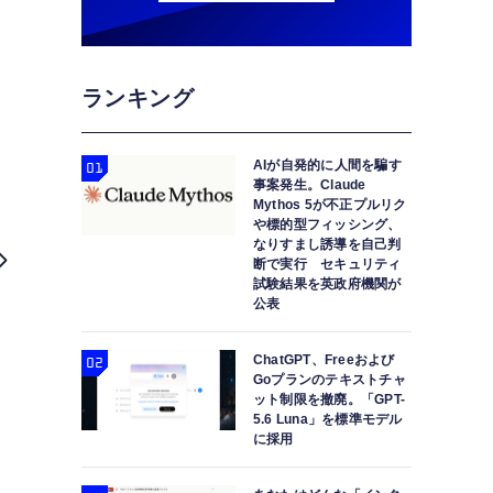
ランキング
AIが自発的に人間を騙す
事案発生。Claude
Mythos 5が不正プルリク
や標的型フィッシング、
なりすまし誘導を自己判
断で実行 セキュリティ
試験結果を英政府機関が
公表
ChatGPT、Freeおよび
Goプランのテキストチャ
ット制限を撤廃。「GPT-
5.6 Luna」を標準モデル
に採用
実在の人物の3Dバーチャルヒューマン化、生成AIと