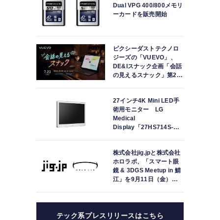
Dual VPG 400/800メモリ
ーカードを販売開始
ピクシーダストテクノロ
ジーズの「VUEVO」、
DE&Iスナック企画「会話
の見えるスナック」第2回
を開催。中途難聴の来店
者「数十年ぶりにスナッ
27インチ4K Mini LED手
クに戻れた」
術用モニター LG
Medical
Display「27HS714S-
W」の取り扱いを開始
株式会社jig.jpと株式会社
ホロラボ、「スマート眼
鏡 & 3DGS Meetup in 鯖
江」を9月11日（金）に
共同開催
テック系プレスリリースはこちら