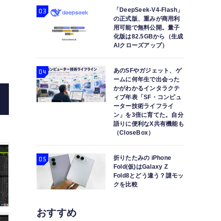
「DeepSeek-V4-Flash」
の正式版、重みが商用利
用可能で無料公開。量子
化版は82.5GBから（生成
AIクローズアップ）
あのSFやガジェット、ゲ
ームに何年生で出会った
かがわかるインタラクテ
ィブ年表「SF・コンピュ
ーター技術ライフライ
ン」を3倍に育てた。自分
語りに便利なX共有機能も
（CloseBox）
折りたたみの iPhone
Fold(仮)はGalaxy Z
Fold8とどう違う？謎モッ
クを比較
おすすめ