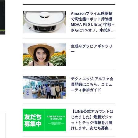
Amazonプライム感謝祭
で高性能ロボット掃除機
MOVA P50 Ultraが半額＋
さらに5％オフ。水拭きモ
ップ自動洗浄・乾燥まで
対応ハイエンドモデル
生成AIグラビアギャラリ
ー
テクノエッジ アルファ会
員登録はこちら。コミュ
ニティ参加ガイド
【LINE公式アカウントは
じめました】最新ガジェ
ットとテック情報をお届
けします。友だち募集
中。