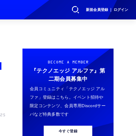
新規会員登録 ｜ ログイン
I
BECOME A MEMBER
『テクノエッジ アルファ』
第
二期会員募集中
会員コミュニティ「テクノエッジ アル
ファ」登録はこちら。イベント招待や
限定コンテンツ、会員専用Discordサー
バなど特典多数です
25
今すぐ登録