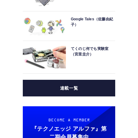
Google Tales（佐藤由紀
子）
てくのじ何でも実験室
（宮里圭介）
連載一覧
BECOME A MEMBER
『テクノエッジ アルファ』
第
二期会員募集中