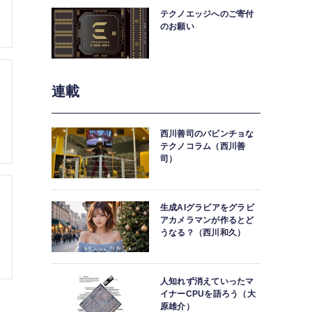
テクノエッジへのご寄付
のお願い
連載
西川善司のバビンチョな
テクノコラム（西川善
司）
生成AIグラビアをグラビ
アカメラマンが作るとど
うなる？（西川和久）
人知れず消えていったマ
イナーCPUを語ろう（大
原雄介）