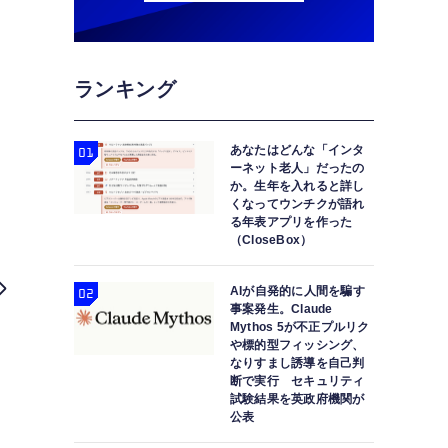
ランキング
あなたはどんな「インタ
ーネット老人」だったの
か。生年を入れると詳し
くなってウンチクが語れ
る年表アプリを作った
（CloseBox）
AIが自発的に人間を騙す
事案発生。Claude
Mythos 5が不正プルリク
や標的型フィッシング、
なりすまし誘導を自己判
断で実行 セキュリティ
試験結果を英政府機関が
公表
実在の人物の3Dバーチャルヒューマン化、生成AIと