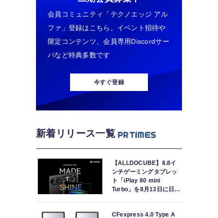
会員コミュニティ「テクノエッジ アル
ファ」登録はこちら。イベント招待や
限定コンテンツ、会員専用Discordサー
バなど特典多数です
今すぐ登録
新着リリース一覧
【ALLDOCUBE】8.8イ
ンチゲーミングタブレッ
ト「iPlay 80 mini
Turbo」を8月13日に日本
で世界最速発売
CFexpress 4.0 Type A