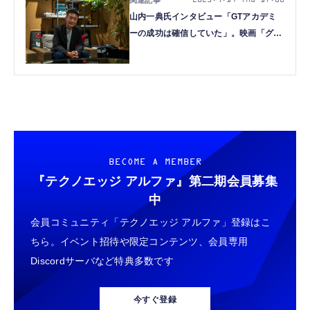
2023.9.14 Thu 17:00
山内一典氏インタビュー「GTアカデミ
ーの成功は確信していた」。映画「グラ
ンツーリスモ」を語る
BECOME A MEMBER
『テクノエッジ アルファ』
第二期会員募集
中
会員コミュニティ「テクノエッジ アルファ」登録はこ
ちら。イベント招待や限定コンテンツ、会員専用
Discordサーバなど特典多数です
今すぐ登録