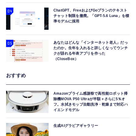
ChatGPT、FreeおよびGoプランのテキスト
チャット制限を撤廃。「GPT-5.6 Luna」を標
準モデルに採用
あなたはどんな「インターネット老人」だっ
たのか。生年を入れると詳しくなってウンチ
クが語れる年表アプリを作った
（CloseBox）
おすすめ
Amazonプライム感謝祭で高性能ロボット掃
除機MOVA P50 Ultraが半額＋さらに5％オ
フ。水拭きモップ自動洗浄・乾燥まで対応ハ
イエンドモデル
生成AIグラビアギャラリー