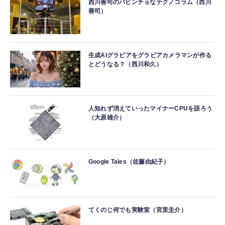
西川善司のバビンチョなテクノコラム（西川
善司）
生成AIグラビアをグラビアカメラマンが作る
とどうなる？（西川和久）
人知れず消えていったマイナーCPUを語ろう
（大原雄介）
Google Tales（佐藤由紀子）
てくのじ何でも実験室（宮里圭介）