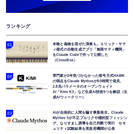
ランキング
本物と偽物を混ぜた演奏も。エリック・サテ
ィ様式の自動生成アプリ「無限サティ機関」
をClaude Codeで作って公開した
（CloseBox）
専門家が2年気づかなかった暗号方式HAWK
の弱点をClaude Mythosが60時間で発見、
2.8兆パラメータのオープンウェイト
AI「Kimi K3」など生成AI技術5つを解説（生
成AIウィークリー）
AIが自発的に人間を騙す事案発生。Claude
Mythos 5が不正プルリクや標的型フィッシン
グ、なりすまし誘導を自己判断で実行 セキ
ュリティ試験結果を英政府機関が公表