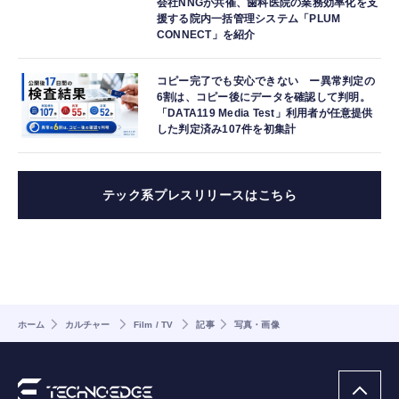
会社NNGが共催、歯科医院の業務効率化を支
援する院内一括管理システム「PLUM
CONNECT」を紹介
コピー完了でも安心できない ー異常判定の
6割は、コピー後にデータを確認して判明。
「DATA119 Media Test」利用者が任意提供
した判定済み107件を初集計
テック系プレスリリースはこちら
ホーム
カルチャー
Film / TV
記事
写真・画像