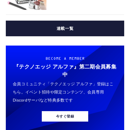
連載一覧
BECOME A MEMBER
『テクノエッジ アルファ』
第二期会員募集
中
会員コミュニティ「テクノエッジ アルファ」登録はこ
ちら。イベント招待や限定コンテンツ、会員専用
Discordサーバなど特典多数です
今すぐ登録