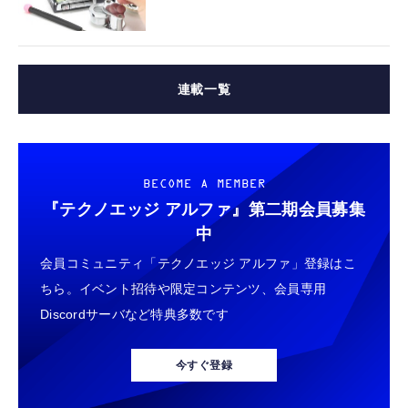
連載一覧
BECOME A MEMBER
『テクノエッジ アルファ』
第二期会員募集
中
会員コミュニティ「テクノエッジ アルファ」登録はこ
ちら。イベント招待や限定コンテンツ、会員専用
Discordサーバなど特典多数です
今すぐ登録