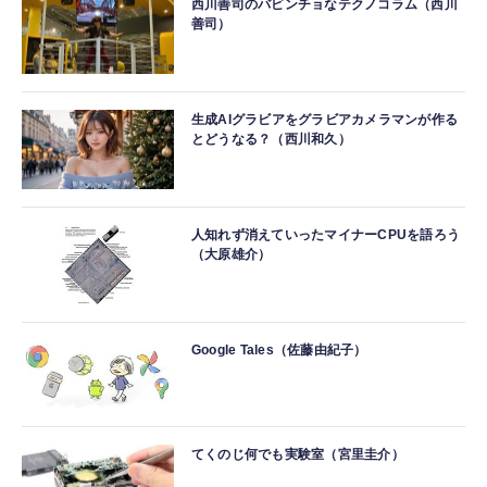
西川善司のバビンチョなテクノコラム（西川
善司）
生成AIグラビアをグラビアカメラマンが作る
とどうなる？（西川和久）
人知れず消えていったマイナーCPUを語ろう
（大原雄介）
Google Tales（佐藤由紀子）
てくのじ何でも実験室（宮里圭介）