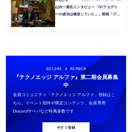
2023.9.14 Thu 17:00
山内一典氏インタビュー「GTアカデミ
ーの成功は確信していた」。映画「グラ
ンツーリスモ」を語る
BECOME A MEMBER
『テクノエッジ アルファ』
第二期会員募集
中
会員コミュニティ「テクノエッジ アルファ」登録はこ
ちら。イベント招待や限定コンテンツ、会員専用
Discordサーバなど特典多数です
今すぐ登録