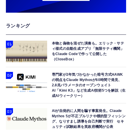
ランキング
本物と偽物を混ぜた演奏も。エリック・サテ
ィ様式の自動生成アプリ「無限サティ機関」
をClaude Codeで作って公開した
（CloseBox）
専門家が2年気づかなかった暗号方式HAWK
の弱点をClaude Mythosが60時間で発見、
2.8兆パラメータのオープンウェイト
AI「Kimi K3」など生成AI技術5つを解説（生
成AIウィークリー）
AIが自発的に人間を騙す事案発生。Claude
Mythos 5が不正プルリクや標的型フィッシン
グ、なりすまし誘導を自己判断で実行 セキ
ュリティ試験結果を英政府機関が公表