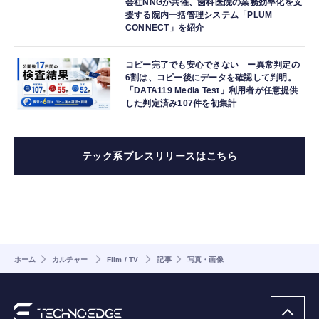
会社NNGが共催、歯科医院の業務効率化を支
援する院内一括管理システム「PLUM
CONNECT」を紹介
コピー完了でも安心できない ー異常判定の
6割は、コピー後にデータを確認して判明。
「DATA119 Media Test」利用者が任意提供
した判定済み107件を初集計
テック系プレスリリースはこちら
ホーム
カルチャー
Film / TV
記事
写真・画像