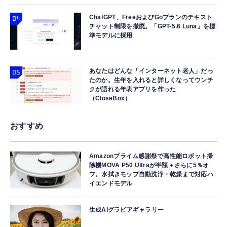
ChatGPT、FreeおよびGoプランのテキスト
チャット制限を撤廃。「GPT-5.6 Luna」を標
準モデルに採用
あなたはどんな「インターネット老人」だっ
たのか。生年を入れると詳しくなってウンチ
クが語れる年表アプリを作った
（CloseBox）
おすすめ
Amazonプライム感謝祭で高性能ロボット掃
除機MOVA P50 Ultraが半額＋さらに5％オ
フ。水拭きモップ自動洗浄・乾燥まで対応ハ
イエンドモデル
生成AIグラビアギャラリー