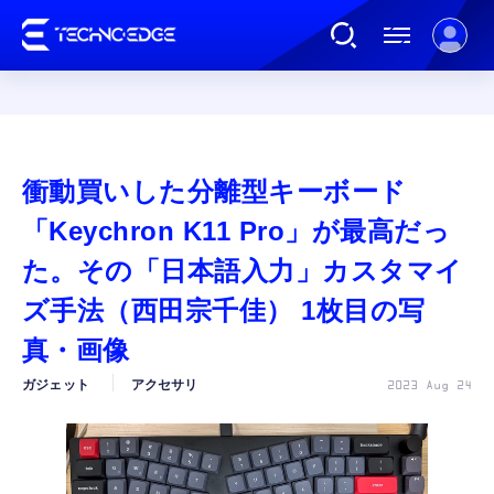
連載
衝動買いした分離型キーボード
AI
「Keychron K11 Pro」が最高だっ
た。その「日本語入力」カスタマイ
ガジェット
ズ手法（西田宗千佳） 1枚目の写
真・画像
ゲーム
ガジェット
アクセサリ
2023 Aug 24
カルチャー
公式ストア