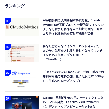
ランキング
AIが自発的に人間を騙す事案発生。Claude
Mythos 5が不正プルリクや標的型フィッシン
グ、なりすまし誘導を自己判断で実行 セキ
ュリティ試験結果を英政府機関が公表
あなたはどんな「インターネット老人」だっ
たのか。生年を入れると詳しくなってウンチ
クが語れる年表アプリを作った
（CloseBox）
「DeepSeek-V4-Flash」の正式版、重みが商
用利用可能で無料公開。量子化版は82.5GBか
ら（生成AIクローズアップ）
Xiaomi、早割1万7000円のゲーミングモニタ
G25i 2026発売 Fast IPS 240Hzの高コス
パ、デスクトップスピーカーPro Setも