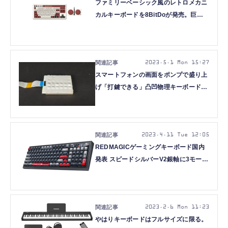
ファミリーベーシック風のレトロメカニ
カルキーボードを8BitDoが発売。巨大
ABボタン付属、NESカラーも用意
2023.5.1 Mon 15:27
スマートフォンの画面をポンプで盛り上
げ「打鍵できる」凸凹物理キーボードを
形成する研究
2023.4.11 Tue 12:05
REDMAGICゲーミングキーボード国内
発表 スピードシルバーV2銀軸に3モード
接続の本格メカニカル
2023.2.6 Mon 11:23
やはりキーボードはフルサイズに限る。