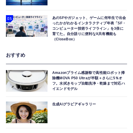
あのSFやガジェット、ゲームに何年生で出会
ったかがわかるインタラクティブ年表「SF・
コンピューター技術ライフライン」を3倍に
育てた。自分語りに便利なX共有機能も
（CloseBox）
おすすめ
Amazonプライム感謝祭で高性能ロボット掃
除機MOVA P50 Ultraが半額＋さらに5％オ
フ。水拭きモップ自動洗浄・乾燥まで対応ハ
イエンドモデル
生成AIグラビアギャラリー