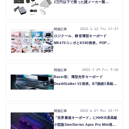
2万円以下で買った謎メーカー製
Bluetooth鍵盤が意外に良かった
（CloseBox）
2023.1.12 Thu 17:27
ロジクール、静音薄型キーボード
MK470コンボとK580発表。POP
KEYS/MOUSEの新色グレージュも
2022.7.29 Fri 9:00
Razer初、薄型光学キーボード
DeathStalker V2発表。BT接続3系統な
ど全部入りが魅力
2022.6.27 Mon 22:47
「世界最速キーボード」にHHKB系高級
小型版SteelSeries Apex Pro Mini発