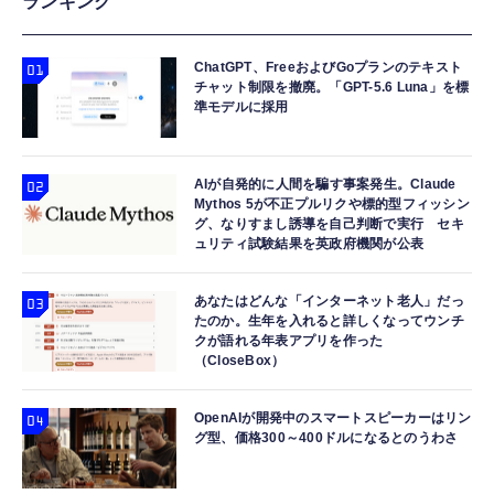
ランキング
ChatGPT、FreeおよびGoプランのテキスト
チャット制限を撤廃。「GPT-5.6 Luna」を標
準モデルに採用
AIが自発的に人間を騙す事案発生。Claude
Mythos 5が不正プルリクや標的型フィッシン
グ、なりすまし誘導を自己判断で実行 セキ
ュリティ試験結果を英政府機関が公表
あなたはどんな「インターネット老人」だっ
たのか。生年を入れると詳しくなってウンチ
クが語れる年表アプリを作った
（CloseBox）
OpenAIが開発中のスマートスピーカーはリン
グ型、価格300～400ドルになるとのうわさ