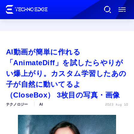
連載
AI動画が簡単に作れる
AI
「AnimateDiff」を試したらやりが
い爆上がり。カスタム学習したあの
ガジェット
子が自然に動いてるよ
（CloseBox） 3枚目の写真・画像
ゲーム
テクノロジー
AI
2023 Aug 10
カルチャー
公式ストア