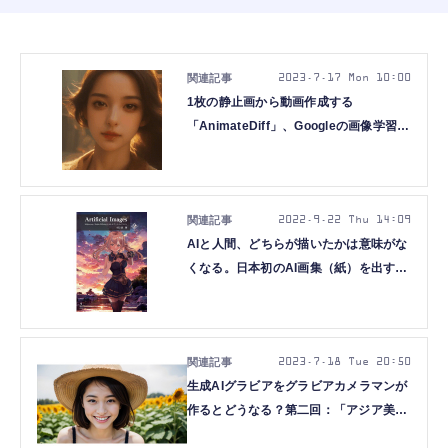
2023.7.17 Mon 10:00
1枚の静止画から動画作成する
「AnimateDiff」、Googleの画像学習改
良版「HyperDreamBooth」など5本の
重要論文を解説（生成AIウィークリー）
2022.9.22 Thu 14:09
AIと人間、どちらが描いたかは意味がな
くなる。日本初のAI画集（紙）を出すア
ーティスト、852話さんが考えているこ
と
2023.7.18 Tue 20:50
生成AIグラビアをグラビアカメラマンが
作るとどうなる？第二回：「アジア美
女」最新モデルBRAV6作例とネガティ