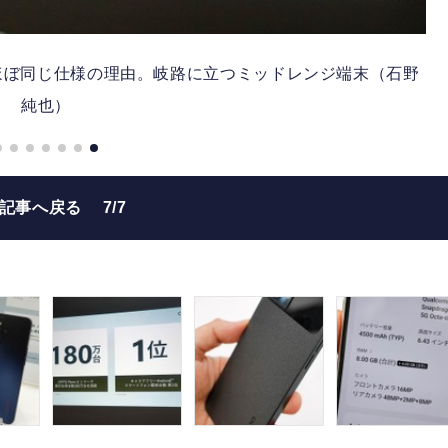
ルとほぼ同じ仕様の理由。岐路に立つミッドレンジ端末（石野
純也）
の記事へ戻る
7/7