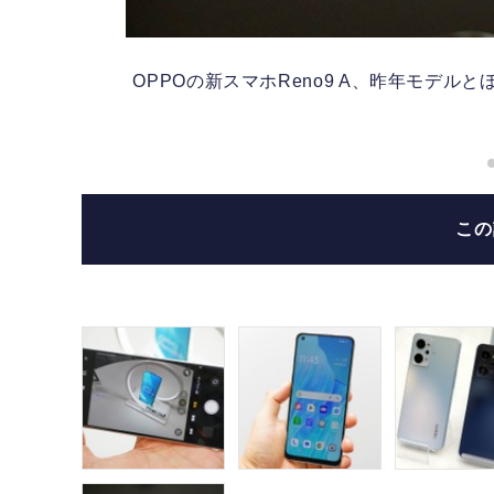
石野
OPPOの新スマホReno9 A、昨年モデ
こ