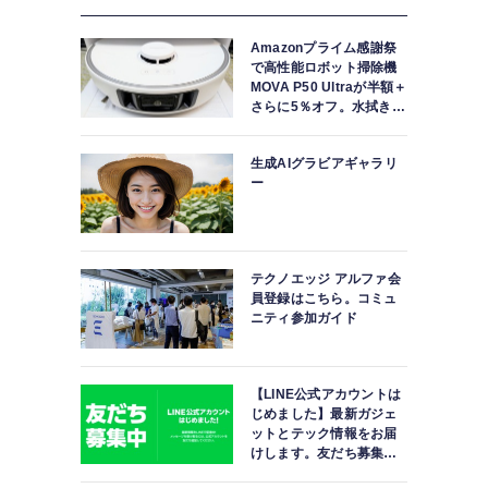
Amazonプライム感謝祭
で高性能ロボット掃除機
MOVA P50 Ultraが半額＋
さらに5％オフ。水拭きモ
ップ自動洗浄・乾燥まで
対応ハイエンドモデル
生成AIグラビアギャラリ
ー
テクノエッジ アルファ会
員登録はこちら。コミュ
ニティ参加ガイド
【LINE公式アカウントは
じめました】最新ガジェ
ットとテック情報をお届
けします。友だち募集
中。