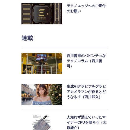
テクノエッジへのご寄付
のお願い
連載
西川善司のバビンチョな
テクノコラム（西川善
司）
生成AIグラビアをグラビ
アカメラマンが作るとど
うなる？（西川和久）
人知れず消えていったマ
イナーCPUを語ろう（大
原雄介）