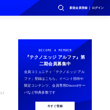
新規会員登録 ｜ ログイン
BECOME A MEMBER
『テクノエッジ アルファ』
第
二期会員募集中
会員コミュニティ「テクノエッジ アル
ファ」登録はこちら。イベント招待や
限定コンテンツ、会員専用Discordサー
バなど特典多数です
15
今すぐ登録