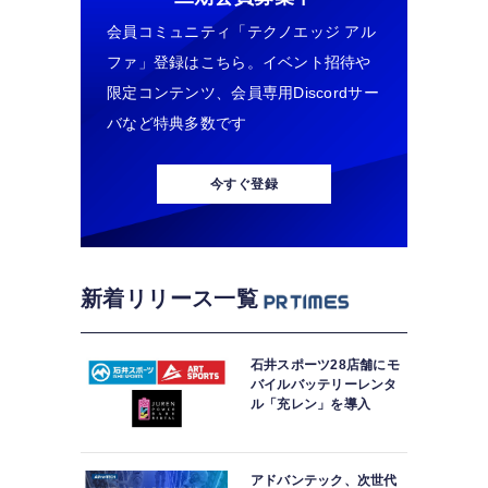
会員コミュニティ「テクノエッジ アル
ファ」登録はこちら。イベント招待や
限定コンテンツ、会員専用Discordサー
バなど特典多数です
今すぐ登録
新着リリース一覧
石井スポーツ28店舗にモ
バイルバッテリーレンタ
ル「充レン」を導入
アドバンテック、次世代