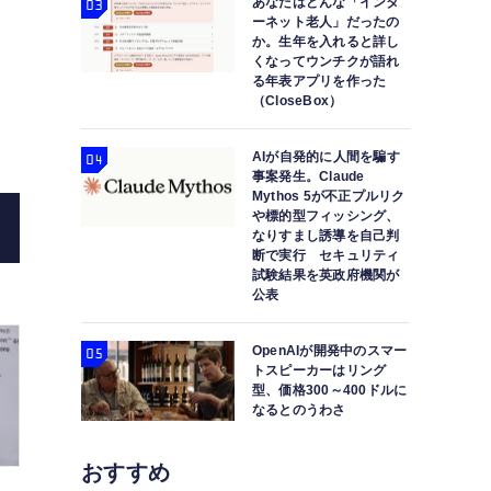
あなたはどんな「インタ
ーネット老人」だったの
か。生年を入れると詳し
くなってウンチクが語れ
OPPOの新スマホReno9 A、昨年モデルとほぼ
る年表アプリを作った
（CloseBox）
純也
AIが自発的に人間を騙す
事案発生。Claude
Mythos 5が不正プルリク
や標的型フィッシング、
なりすまし誘導を自己判
断で実行 セキュリティ
試験結果を英政府機関が
公表
OpenAIが開発中のスマー
トスピーカーはリング
型、価格300～400ドルに
なるとのうわさ
おすすめ