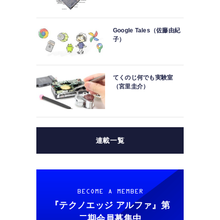
Google Tales（佐藤由紀
子）
てくのじ何でも実験室
（宮里圭介）
連載一覧
BECOME A MEMBER
『テクノエッジ アルファ』
第
二期会員募集中