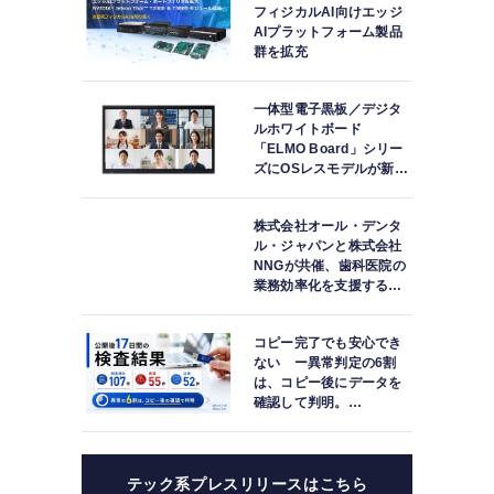
フィジカルAI向けエッジ
AIプラットフォーム製品
群を拡充
一体型電子黒板／デジタ
ルホワイトボード
「ELMO Board」シリー
ズにOSレスモデルが新登
場
株式会社オール・デンタ
ル・ジャパンと株式会社
NNGが共催、歯科医院の
業務効率化を支援する院
内一括管理システム
「PLUM CONNECT」を
コピー完了でも安心でき
紹介
ない ー異常判定の6割
は、コピー後にデータを
確認して判明。
「DATA119 Media
Test」利用者が任意提供
した判定済み107件を初
集計
テック系プレスリリースはこちら