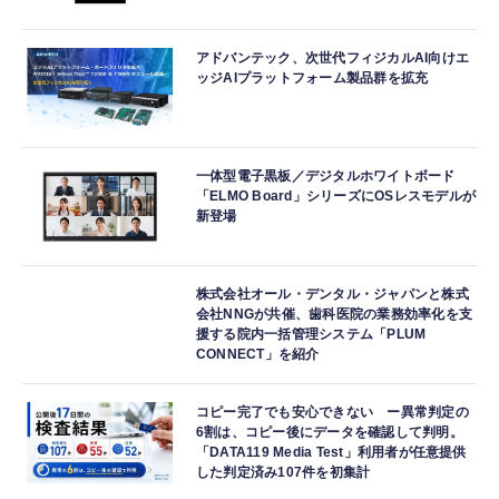
アドバンテック、次世代フィジカルAI向けエ
ッジAIプラットフォーム製品群を拡充
一体型電子黒板／デジタルホワイトボード
「ELMO Board」シリーズにOSレスモデルが
新登場
株式会社オール・デンタル・ジャパンと株式
会社NNGが共催、歯科医院の業務効率化を支
援する院内一括管理システム「PLUM
CONNECT」を紹介
コピー完了でも安心できない ー異常判定の
6割は、コピー後にデータを確認して判明。
「DATA119 Media Test」利用者が任意提供
した判定済み107件を初集計