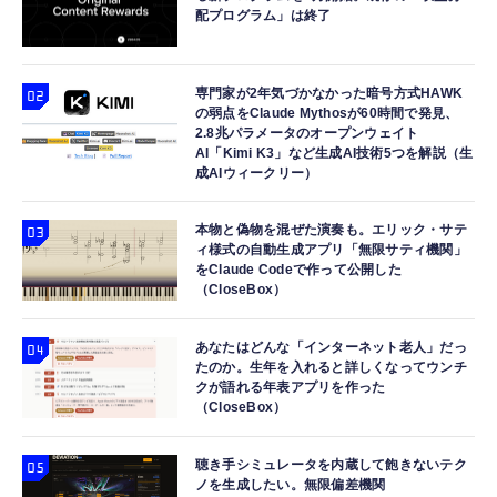
配プログラム」は終了
専門家が2年気づかなかった暗号方式HAWK
の弱点をClaude Mythosが60時間で発見、
2.8兆パラメータのオープンウェイト
AI「Kimi K3」など生成AI技術5つを解説（生
成AIウィークリー）
本物と偽物を混ぜた演奏も。エリック・サテ
ィ様式の自動生成アプリ「無限サティ機関」
をClaude Codeで作って公開した
（CloseBox）
あなたはどんな「インターネット老人」だっ
たのか。生年を入れると詳しくなってウンチ
クが語れる年表アプリを作った
（CloseBox）
聴き手シミュレータを内蔵して飽きないテク
ノを生成したい。無限偏差機関