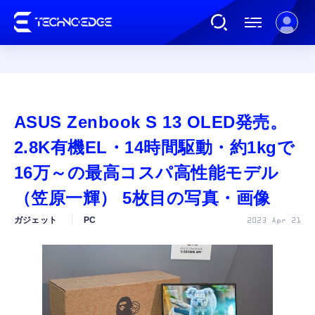
連載
ASUS Zenbook S 13 OLED発売。
AI
2.8K有機EL・14時間駆動・約1kgで
16万～の最高コスパ高性能モデル
ガジェット
（笠原一輝） 5枚目の写真・画像
ガジェット
PC
2023 Apr 21
ゲーム
カルチャー
公式ストア