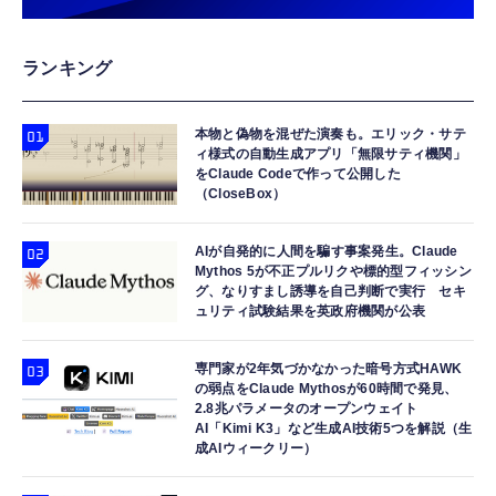
ランキング
本物と偽物を混ぜた演奏も。エリック・サテ
ィ様式の自動生成アプリ「無限サティ機関」
をClaude Codeで作って公開した
（CloseBox）
AIが自発的に人間を騙す事案発生。Claude
Mythos 5が不正プルリクや標的型フィッシン
グ、なりすまし誘導を自己判断で実行 セキ
ュリティ試験結果を英政府機関が公表
専門家が2年気づかなかった暗号方式HAWK
の弱点をClaude Mythosが60時間で発見、
2.8兆パラメータのオープンウェイト
AI「Kimi K3」など生成AI技術5つを解説（生
成AIウィークリー）