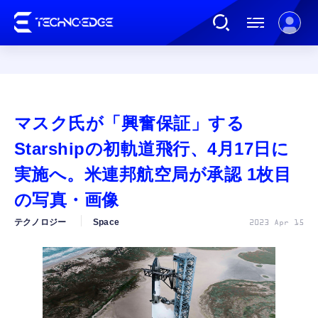
連載
マスク氏が「興奮保証」する
AI
Starshipの初軌道飛行、4月17日に
実施へ。米連邦航空局が承認 1枚目
ガジェット
の写真・画像
テクノロジー
Space
2023 Apr 15
ゲーム
カルチャー
公式ストア