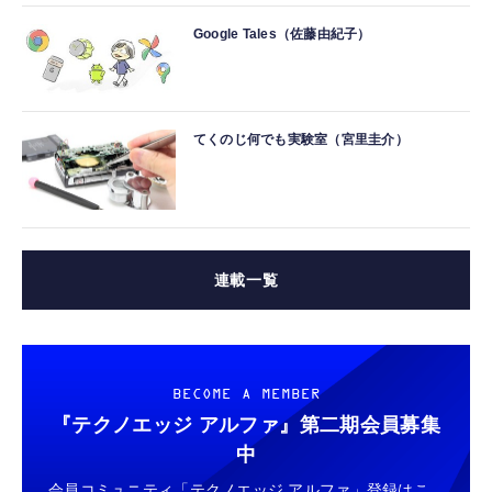
Google Tales（佐藤由紀子）
てくのじ何でも実験室（宮里圭介）
連載一覧
BECOME A MEMBER
『テクノエッジ アルファ』
第二期会員募集
中
会員コミュニティ「テクノエッジ アルファ」登録はこ