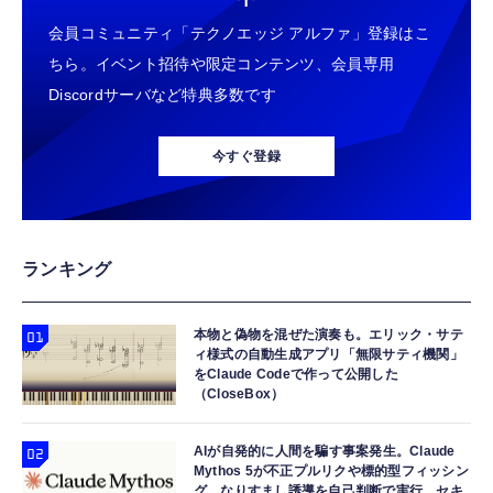
会員コミュニティ「テクノエッジ アルファ」登録はこ
ちら。イベント招待や限定コンテンツ、会員専用
Discordサーバなど特典多数です
今すぐ登録
ランキング
本物と偽物を混ぜた演奏も。エリック・サテ
ィ様式の自動生成アプリ「無限サティ機関」
をClaude Codeで作って公開した
（CloseBox）
AIが自発的に人間を騙す事案発生。Claude
Mythos 5が不正プルリクや標的型フィッシン
グ、なりすまし誘導を自己判断で実行 セキ