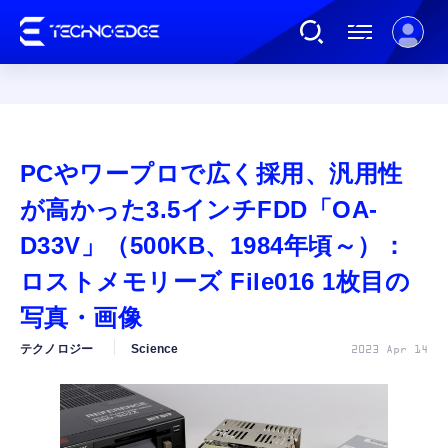
連載
PCやワープロで広く採用、汎用性
AI
が高かった3.5インチFDD「OA-
D33V」（500KB、1984年頃～）：
ガジェット
ロストメモリーズ File016 1枚目の
写真・画像
ゲーム
テクノロジー
Science
2023 Apr 14
カルチャー
公式ストア