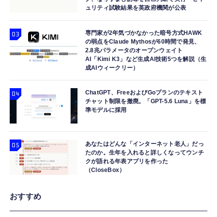
ュリティ試験結果を英政府機関が公表
専門家が2年気づかなかった暗号方式HAWK
の弱点をClaude Mythosが60時間で発見、
2.8兆パラメータのオープンウェイト
AI「Kimi K3」など生成AI技術5つを解説（生
成AIウィークリー）
ChatGPT、FreeおよびGoプランのテキスト
チャット制限を撤廃。「GPT-5.6 Luna」を標
準モデルに採用
あなたはどんな「インターネット老人」だっ
たのか。生年を入れると詳しくなってウンチ
クが語れる年表アプリを作った
（CloseBox）
おすすめ