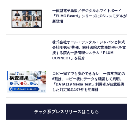
一体型電子黒板／デジタルホワイトボード
「ELMO Board」シリーズにOSレスモデルが
新登場
株式会社オール・デンタル・ジャパンと株式
会社NNGが共催、歯科医院の業務効率化を支
援する院内一括管理システム「PLUM
CONNECT」を紹介
コピー完了でも安心できない ー異常判定の
6割は、コピー後にデータを確認して判明。
「DATA119 Media Test」利用者が任意提供
した判定済み107件を初集計
テック系プレスリリースはこちら