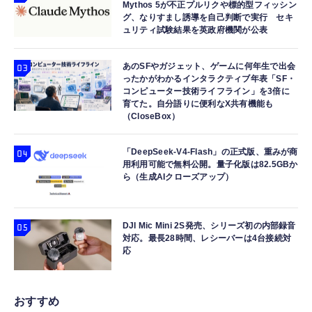
Mythos 5が不正プルリクや標的型フィッシン
グ、なりすまし誘導を自己判断で実行 セキ
ュリティ試験結果を英政府機関が公表
あのSFやガジェット、ゲームに何年生で出会
ったかがわかるインタラクティブ年表「SF・
コンピューター技術ライフライン」を3倍に
育てた。自分語りに便利なX共有機能も
（CloseBox）
「DeepSeek-V4-Flash」の正式版、重みが商
用利用可能で無料公開。量子化版は82.5GBか
ら（生成AIクローズアップ）
DJI Mic Mini 2S発売、シリーズ初の内部録音
対応。最長28時間、レシーバーは4台接続対
応
おすすめ