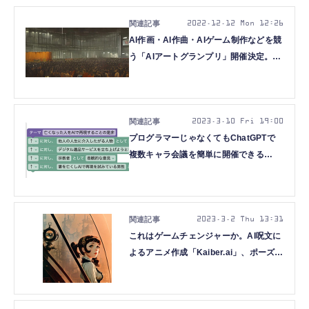
2022.12.12 Mon 12:26
AI作画・AI作曲・AIゲーム制作などを競
う「AIアートグランプリ」開催決定。グ
ランプリは10万円+RTX 4080マシン
2023.3.10 Fri 19:00
プログラマーじゃなくてもChatGPTで
複数キャラ会議を簡単に開催できる
「GPTブロック」がおもしろかつ実用的
（CloseBox）
2023.3.2 Thu 13:31
これはゲームチェンジャーか。AI呪文に
よるアニメ作成「Kaiber.ai」、ポーズか
らAI転写できる「T2I-Adapter」を試し
てみた（CloseBox）