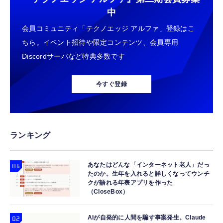
中
会員コミュニティ「テクノエッジ アルファ」登録はこ
ちら。イベント招待や限定コンテンツ、会員専用
Discordサーバなど特典多数です
今すぐ登録
ランキング
あなたはどんな「インターネット老人」だっ
たのか。生年を入れると詳しくなってウンチ
クが語れる年表アプリを作った
（CloseBox）
AIが自発的に人間を騙す事案発生。Claude