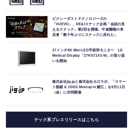
ピクシーダストテクノロジーズの
「VUEVO」、DE&Iスナック企画「会話の見
えるスナック」第2回を開催。中途難聴の来
店者「数十年ぶりにスナックに戻れた」
27インチ4K Mini LED手術用モニター LG
Medical Display「27HS714S-W」の取り扱
いを開始
株式会社jig.jpと株式会社ホロラボ、「スマー
ト眼鏡 & 3DGS Meetup in 鯖江」を9月11日
（金）に共同開催
テック系プレスリリースはこちら