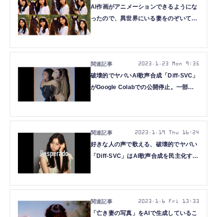
AI作画がアニメーションできるようにな
ったので、異世界にいる妻をのぞいてみ
たら楽しすぎた（CloseBox）
2023.1.23 Mon 9:35
破壊的でヤバいAI歌声合成「Diff-SVC」
がGoogle Colabでの公開停止。一部ユ
ーザーがセレブや商用音源を勝手に利用
で自主制限（CloseBox）
2023.1.19 Thu 16:24
好きな人の声で歌える、破壊的でヤバい
「Diff-SVC」はAI歌声合成を民主化する
のか（CloseBox）
2023.1.6 Fri 13:33
「亡き妻の写真」をAIで生成しているこ