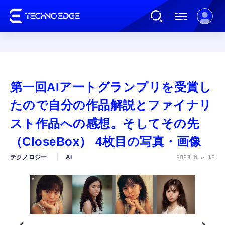
連載
第一回AIアートグランプリを受賞し
AI
たので自分の作品解説とファイナリ
スト作品への感想。そしてその先
ガジェット
（CloseBox） 4枚目の写真・画像
テクノロジー
AI
2023 Mar 13
ゲーム
カルチャー
公式ストア