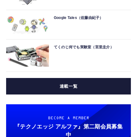
Google Tales（佐藤由紀子）
てくのじ何でも実験室（宮里圭介）
連載一覧
BECOME A MEMBER
『テクノエッジ アルファ』
第二期会員募集
中