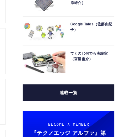
原雄介）
Google Tales（佐藤由紀
子）
てくのじ何でも実験室
（宮里圭介）
連載一覧
BECOME A MEMBER
『テクノエッジ アルファ』
第