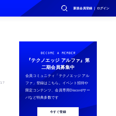
新規会員登録 ｜ ログイン
BECOME A MEMBER
『テクノエッジ アルファ』
第
二期会員募集中
会員コミュニティ「テクノエッジ アル
ファ」登録はこちら。イベント招待や
17
限定コンテンツ、会員専用Discordサー
バなど特典多数です
今すぐ登録