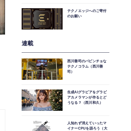
中。
テクノエッジへのご寄付
のお願い
連載
西川善司のバビンチョな
テクノコラム（西川善
司）
生成AIグラビアをグラビ
アカメラマンが作るとど
うなる？（西川和久）
人知れず消えていったマ
イナーCPUを語ろう（大