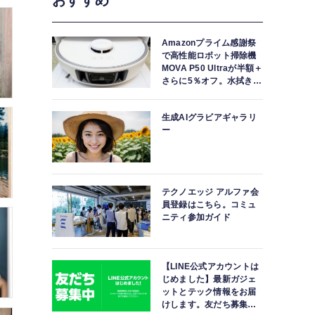
おすすめ
Amazonプライム感謝祭
で高性能ロボット掃除機
MOVA P50 Ultraが半額＋
さらに5％オフ。水拭きモ
ップ自動洗浄・乾燥まで
対応ハイエンドモデル
生成AIグラビアギャラリ
ー
テクノエッジ アルファ会
員登録はこちら。コミュ
ニティ参加ガイド
【LINE公式アカウントは
じめました】最新ガジェ
ットとテック情報をお届
けします。友だち募集