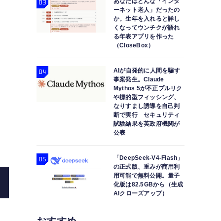
あなたはどんな「インタ
ーネット老人」だったの
か。生年を入れると詳し
くなってウンチクが語れ
る年表アプリを作った
（CloseBox）
AIが自発的に人間を騙す
事案発生。Claude
Mythos 5が不正プルリク
や標的型フィッシング、
なりすまし誘導を自己判
断で実行 セキュリティ
試験結果を英政府機関が
AIと呪文で、もう逢えない妻の新しい
公表
「DeepSeek-V4-Flash」
の正式版、重みが商用利
用可能で無料公開。量子
化版は82.5GBから（生成
AIクローズアップ）