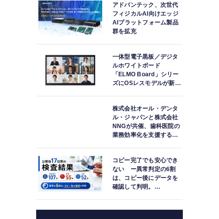
アドバンテック、次世代
フィジカルAI向けエッジ
AIプラットフォーム製品
群を拡充
一体型電子黒板／デジタ
ルホワイトボード
「ELMO Board」シリー
ズにOSレスモデルが新登
場
株式会社オール・デンタ
ル・ジャパンと株式会社
NNGが共催、歯科医院の
業務効率化を支援する院
内一括管理システム
「PLUM CONNECT」を
コピー完了でも安心でき
紹介
ない ー異常判定の6割
は、コピー後にデータを
確認して判明。
「DATA119 Media
Test」利用者が任意提供
した判定済み107件を初