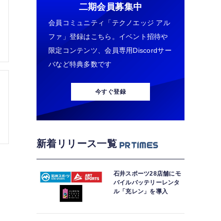
二期会員募集中
会員コミュニティ「テクノエッジ アル
ファ」登録はこちら。イベント招待や
限定コンテンツ、会員専用Discordサー
バなど特典多数です
今すぐ登録
新着リリース一覧
石井スポーツ28店舗にモ
バイルバッテリーレンタ
ル「充レン」を導入