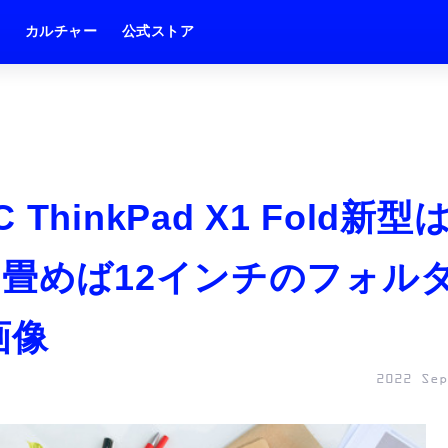
ム
カルチャー
公式ストア
inkPad X1 Fold新型
、畳めば12インチのフォル
画像
2022 Sep