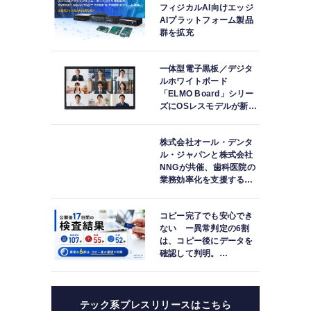
フィジカルAI向けエッジ
AIプラットフォーム製品
群を拡充
一体型電子黒板／デジタ
ルホワイトボード
「ELMO Board」シリー
ズにOSレスモデルが新登
場
株式会社オール・デンタ
ル・ジャパンと株式会社
NNGが共催、歯科医院の
業務効率化を支援する院
内一括管理システム
「PLUM CONNECT」を
コピー完了でも安心でき
紹介
ない ー異常判定の6割
は、コピー後にデータを
確認して判明。
「DATA119 Media
Test」利用者が任意提供
した判定済み107件を初
集計
テック系プレスリリースはこちら