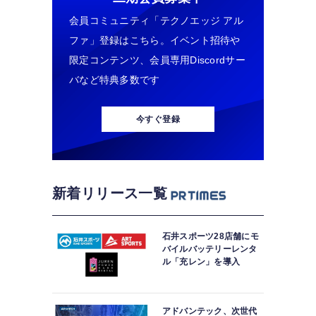
会員コミュニティ「テクノエッジ アル
ファ」登録はこちら。イベント招待や
限定コンテンツ、会員専用Discordサー
バなど特典多数です
今すぐ登録
新着リリース一覧
石井スポーツ28店舗にモ
バイルバッテリーレンタ
ル「充レン」を導入
アドバンテック、次世代