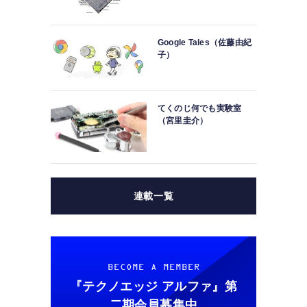
Google Tales（佐藤由紀
子）
てくのじ何でも実験室
（宮里圭介）
連載一覧
BECOME A MEMBER
『テクノエッジ アルファ』
第
二期会員募集中