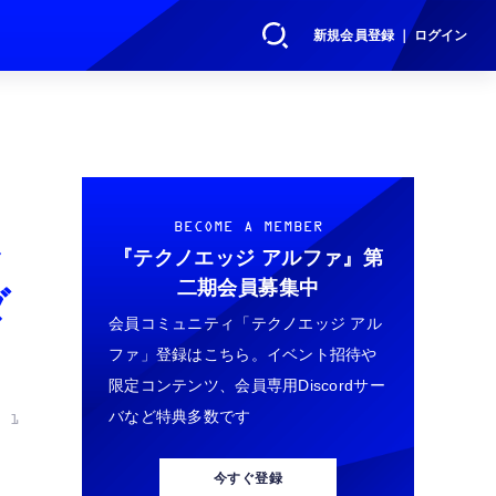
新規会員登録 ｜ ログイン
は
BECOME A MEMBER
『テクノエッジ アルファ』
第
二期会員募集中
ダ
会員コミュニティ「テクノエッジ アル
ファ」登録はこちら。イベント招待や
限定コンテンツ、会員専用Discordサー
バなど特典多数です
 1
今すぐ登録