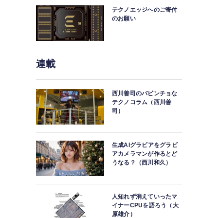
テクノエッジへのご寄付
のお願い
連載
西川善司のバビンチョな
テクノコラム（西川善
司）
生成AIグラビアをグラビ
アカメラマンが作るとど
うなる？（西川和久）
人知れず消えていったマ
イナーCPUを語ろう（大
原雄介）