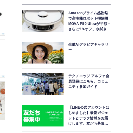
Amazonプライム感謝祭
で高性能ロボット掃除機
MOVA P50 Ultraが半額＋
さらに5％オフ。水拭きモ
ップ自動洗浄・乾燥まで
対応ハイエンドモデル
生成AIグラビアギャラリ
ー
テクノエッジ アルファ会
員登録はこちら。コミュ
ニティ参加ガイド
【LINE公式アカウントは
じめました】最新ガジェ
ットとテック情報をお届
けします。友だち募集
中。