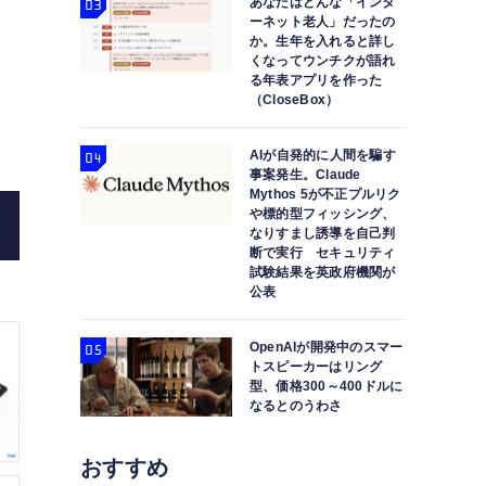
あなたはどんな「インタ
ーネット老人」だったの
か。生年を入れると詳し
くなってウンチクが語れ
Lenovo
レノボの折りたたみPC ThinkPad X1 
る年表アプリを作った
（CloseBox）
ォルダ
AIが自発的に人間を騙す
事案発生。Claude
Mythos 5が不正プルリク
や標的型フィッシング、
なりすまし誘導を自己判
断で実行 セキュリティ
試験結果を英政府機関が
公表
OpenAIが開発中のスマー
トスピーカーはリング
型、価格300～400ドルに
なるとのうわさ
おすすめ