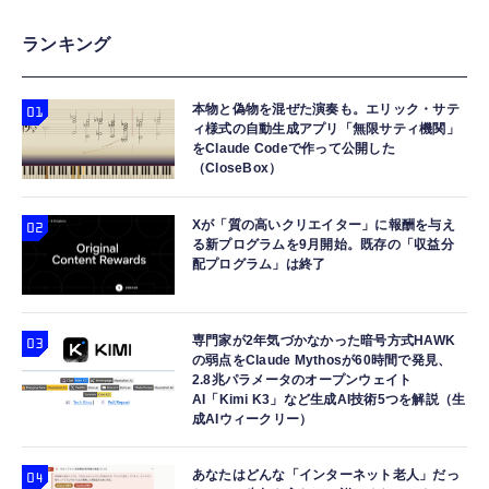
ランキング
本物と偽物を混ぜた演奏も。エリック・サテ
ィ様式の自動生成アプリ「無限サティ機関」
をClaude Codeで作って公開した
（CloseBox）
Xが「質の高いクリエイター」に報酬を与え
る新プログラムを9月開始。既存の「収益分
配プログラム」は終了
専門家が2年気づかなかった暗号方式HAWK
の弱点をClaude Mythosが60時間で発見、
2.8兆パラメータのオープンウェイト
AI「Kimi K3」など生成AI技術5つを解説（生
成AIウィークリー）
あなたはどんな「インターネット老人」だっ