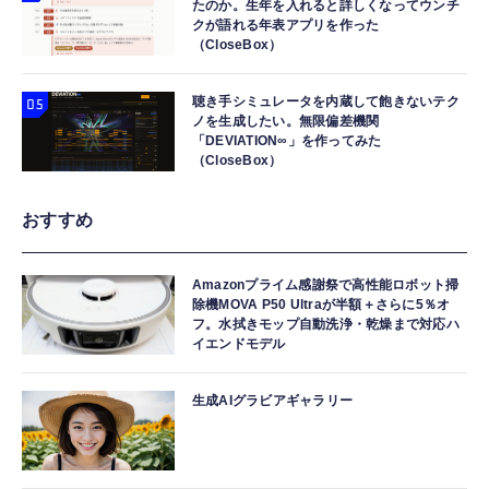
たのか。生年を入れると詳しくなってウンチ
クが語れる年表アプリを作った
（CloseBox）
聴き手シミュレータを内蔵して飽きないテク
ノを生成したい。無限偏差機関
「DEVIATION∞」を作ってみた
（CloseBox）
おすすめ
Amazonプライム感謝祭で高性能ロボット掃
除機MOVA P50 Ultraが半額＋さらに5％オ
フ。水拭きモップ自動洗浄・乾燥まで対応ハ
イエンドモデル
生成AIグラビアギャラリー