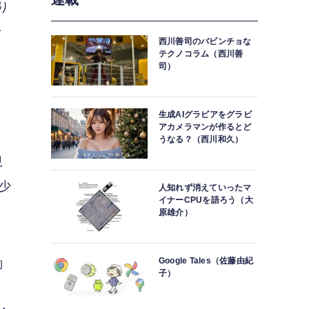
り
せ
西川善司のバビンチョな
テクノコラム（西川善
司）
生成AIグラビアをグラビ
アカメラマンが作るとど
うなる？（西川和久）
規
少
人知れず消えていったマ
イナーCPUを語ろう（大
原雄介）
Google Tales（佐藤由紀
働
子）
重