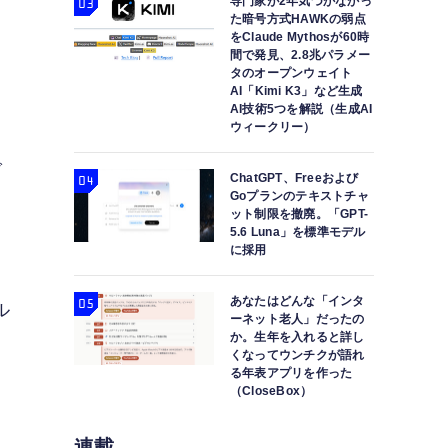
専門家が2年気づかなかっ
た暗号方式HAWKの弱点
をClaude Mythosが60時
て
間で発見、2.8兆パラメー
タのオープンウェイト
AI「Kimi K3」など生成
AI技術5つを解説（生成AI
ウィークリー）
で
ChatGPT、Freeおよび
Goプランのテキストチャ
」
ット制限を撤廃。「GPT-
5.6 Luna」を標準モデル
に採用
あなたはどんな「インタ
ル
ーネット老人」だったの
か。生年を入れると詳し
くなってウンチクが語れ
る年表アプリを作った
（CloseBox）
連載