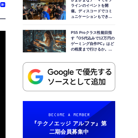
さまざまなテーマでオフ
ラインのイベントを開
催。ディスコードでコミ
ュニケーションもできま
す
PS5 Proクラス性能目指
す『OS代込みで12万円の
ゲーミング自作PC』はど
の程度まで行けるか。
【AI時代の自作PCワーク
ショップ】
BECOME A MEMBER
『テクノエッジ アルファ』
第
二期会員募集中