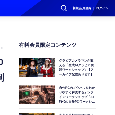
新規会員登録 ｜ ログイン
有料会員限定コンテンツ
30
0
グラビアカメラマンが教
える「生成AIグラビア実
践ワークショップ」【ア
制
ーカイブ配信あります】
自作PCのノウハウをわか
りやすく解説するオンラ
インワークショップ「AI
時代の自作PCワークショ
ップ」【アーカイブ配信
あります】