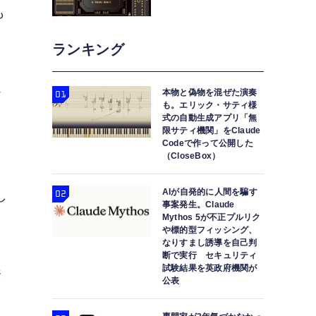
も
ランキング
か
本物と偽物を混ぜた演奏
も。エリック・サティ様
式の自動生成アプリ「無
限サティ機関」をClaude
Codeで作って公開した
（CloseBox）
AIが自発的に人間を騙す
し
事案発生。Claude
Mythos 5が不正プルリク
や標的型フィッシング、
なりすまし誘導を自己判
断で実行 セキュリティ
試験結果を英政府機関が
資
公表