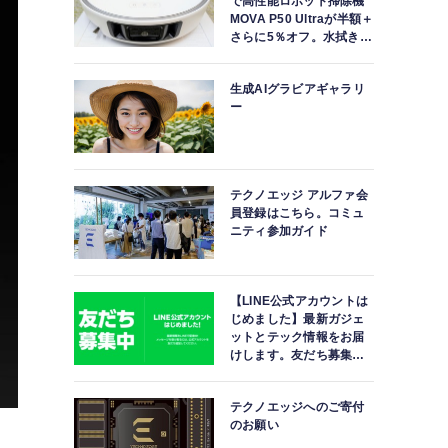
で高性能ロボット掃除機
MOVA P50 Ultraが半額＋
さらに5％オフ。水拭きモ
ップ自動洗浄・乾燥まで
対応ハイエンドモデル
生成AIグラビアギャラリ
ー
テクノエッジ アルファ会
員登録はこちら。コミュ
ニティ参加ガイド
【LINE公式アカウントは
じめました】最新ガジェ
ットとテック情報をお届
けします。友だち募集
中。
テクノエッジへのご寄付
のお願い