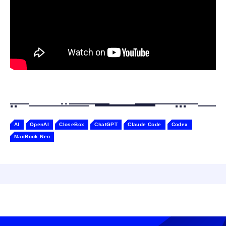
Gemini
AI
OpenAI
CloseBox
ChatGPT
Claude Code
Codex
MacBook Neo