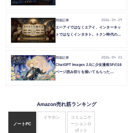
のWe're All Aloneを一緒に聴こう」が
できるようになった（CloseBox）
2026.04.29
エーアイではなくエアイ、インターネッ
トではなくインタネト。トクン時代のカ
タカナ語圧縮主義と「ティザー」表記の
考古学（CloseBox）
2026.04.23
ChatGPT Images 2.0に少女漫画SFの16
ページ読み切りを描いてもらった
（CloseBox）
Amazon売れ筋ランキング
イヤホン
コミュニケ
ノートPC
ーションロ
ボット