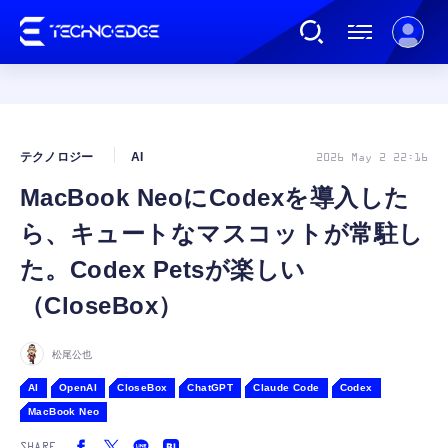
連載
テクノロジー
AI
2026 May 2 22:16
MacBook NeoにCodexを導入した
AI
ら、キュートなマスコットが常駐し
ガジェット
た。Codex Petsが楽しい
（CloseBox）
ゲーム
松尾公也
カルチャー
AI
OpenAI
CloseBox
ChatGPT
Claude Code
Codex
MacBook Neo
公式ストア
SHARE