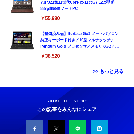
VJPJ21第11世代Core i5-1135G7 12.5型 約
887g超軽量ノートPC
￥55,980
【整備済み品】Surface Go3 ノートパソコン
純正キーボード付き／10型マルチタッチ／
Pentium Gold プロセッサ／メモリ 8GB／
SSD 128GB／Windows11 Office／WiFi-6
￥38,520
Bluetooth5.0／USB-C／1080p顔認証カメラ
>> もっと見る
Grithope イヤホン タイプC【2026新モデル
霊界コミュニケーションロボット BAKETAN
耐久性】 有線イヤホン マイク付き HiFi音質
WARASHI ばけたん ワラシ 改 KAI
ノイズ低減 重低音 遅延なし
SHARE THE STORY
￥5,400
この記事をみんなにシェア
￥949
CASIO Moflin(モフリン）シルバー PE-
タイプc 寝ホンイヤホン 寝ホン type-c 有線
M10SR AIペット（コミュニケーションロボッ
睡眠用イヤホン 【音質強化バージョン