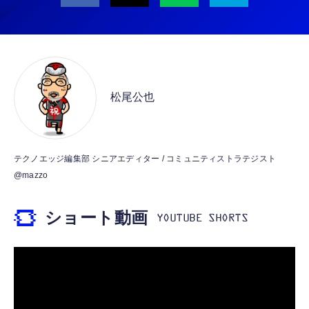
ト）
iPhone 15/16/17対応】横向きに寝ると耳が圧
迫されない ソフトシリコンで柔らかい 超軽量
￥53,900
￥2,199
超小型 外部ノイズ遮断 音質良い リモコン マ
イク付き 安眠 仕事 勉強 通勤通学最適（黑-
CASIO Moflin(モフリン）ゴールドPE-
typec）
Lightning to 3.5mm イヤホンジャック 変換
M10GD AIペット（コミュニケーションロボ
MFi認証 【ハイレゾ音質】 内蔵DAC 遅延な
ット）
松尾公也
し 48ビット/96KHz 音量調節対応
￥53,900
￥999
霊界コミュニケーションロボット BAKETAN
【HIFI音質】iphone イヤホンジャック ライ
テクノエッジ編集部 シニアエディター / コミュニティストラテジスト
WARASHI ばけたん ワラシ 桃 MOMO
トニング イヤホン 変換 MFI認証 4極 内蔵
@mazzo
DAC 遅延なし 音量調節/音楽
￥5,400
￥999
ショート動画
【ペットロボット 】lopeto AI robot チャー
寝ホン 睡眠用イヤホン 寝ながら 痛くない 超
ジングベース付き ロペット 充電ベース付き
軽量2.8g ASMR推薦 ワイヤレス
感情成長型 AI搭載 ペットロボット コミュニ
Bluetooth6.1 柔軟性高 安眠 仕事 ブルー
ケーションロボット 性格育成 会話 ジェスチ
￥55,782
ャー認識 タッチセンサー ペット級ファー あ
￥2,682
たたかな触り心地 着せ替え可能 アプリ連携