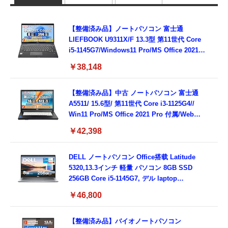
【整備済み品】ノートパソコン 富士通
LIEFBOOK U9311X/F 13.3型 第11世代 Core
i5-1145G7/Windows11 Pro/MS Office 2021搭
載/Webカメラ/Wifi・Bluetooth・HDMI・
￥38,148
Type-C/360度回転対応/有線静音マウス付
属/180日保証(タッチスクリーン/メモリ
8GB,SSD256GB)
【整備済み品】中古 ノートパソコン 富士通
A5511/ 15.6型/ 第11世代 Core i3-1125G4//
Win11 Pro/MS Office 2021 Pro 付属/Webカ
メラ/DVD/豊富な接続端子 (HDMI, VGA, USB
￥42,398
3.0)/ 有線静音マウス付属/ 180日保証（メモリ
16GB,SSD512GB）
DELL ノートパソコン Office搭载 Latitude
5320,13.3インチ 軽量 パソコン 8GB SSD
256GB Core i5-1145G7, デル laptop
windows 11,中古 ノートPC 日本語キーボー
￥46,800
ド付き (整備済み品)
【整備済み品】バイオノートパソコン