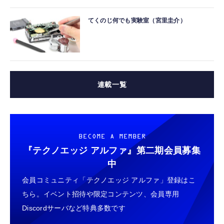
てくのじ何でも実験室（宮里圭介）
連載一覧
BECOME A MEMBER
『テクノエッジ アルファ』
第二期会員募集
中
会員コミュニティ「テクノエッジ アルファ」登録はこ
ちら。イベント招待や限定コンテンツ、会員専用
Discordサーバなど特典多数です