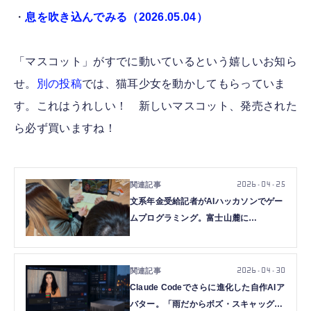
・
息を吹き込んでみる（2026.05.04）
「マスコット」がすでに動いているという嬉しいお知ら
せ。
別の投稿
では、猫耳少女を動かしてもらっていま
す。これはうれしい！ 新しいマスコット、発売された
ら必ず買いますね！
2026.04.25
文系年金受給記者がAIハッカソンでゲー
ムプログラミング。富士山麓に
MacBook Neoを持ち込みヴァイブコー
ディングした結末（CloseBox）
2026.04.30
Claude Codeでさらに進化した自作AIア
バター。「雨だからボズ・スキャッグズ