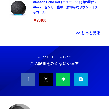
Amazon Echo Dot (エコードット) 第5世代 -
Alexa、センサー搭載、鮮やかなサウンド｜チ
ャコール
￥7,480
>> もっと見る
【整備済み品】 Apple iPhone 14 128GB イ
Beast of Reincarnation -PS5 【特典】プロダ
リズム天国 ミラクルスターズ -Switch
エロー SIMフリー 5G対応 (整備済み品)
クトコード 封入
SHARE THE STORY
￥5,645
￥56,051
￥7,286
この記事をみんなにシェア
【整備済み品】 Earth Dreams内蔵 HDD 1TB
リズム天国 ミラクルスターズ|オンラインコー
Split Fiction スプリットフィクション- PS5
3.5インチ NAS丶パソコンPC丶サーバー対応
ド版
ハードディスク 保証1年
￥4,281
￥5,850
￥5,480
STEINS;GATE RE:BOOT（シュタインズゲー
テニスの王子様 も～っと 学園祭の王子様
【整備済み品】エイチピー ProDisplay P224
ト リブート） 【予約特典】