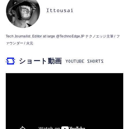
♡-40 and more…
モニター 21.5インチ IPS フルHD｜
DLC「STEINS;GATE 変移空間のオクテッ
HDMI/DisplayPort/VGA｜5ms 応答｜ブルー
Ittousai
￥6,897
ト」 同梱 - PS5
ライトカット & フリッカーフリー｜VESA 対
￥6,365
￥8,520
応
Nintendo Switch(有機ELモデル) Joy-Con(L)
【整備済み品】 Nintendo Switch Lite 本体
【PS5】鬼武者 Way of the Sword
ネオンブルー/(R) ネオンレッド
Tech Journalist. Editor at large @TechnoEdgeJP テクノエッジ主筆 / フ
ターコイズ (整備済み品)
ァウンダー / 火元
￥7,296
￥54,302
￥25,540
ショート動画
Switch コントローラー ワイヤレス ホール効
GRANBLUE FANTASY: Relink - Endless
果スティック RGBライト 背面ボタン付き ス
【整備済み品】 Nintendo Switch Lite 本体
Ragnarok(グランブルーファンタジー リリン
イッチ コントローラー TURBO連射 4段階振
グレー (整備済み品)
ク エンドレスラグナロク) 同梱 - PS5
動調整 6軸ジャイロセンサー 800mAhバッテ
￥2,399
￥25,856
￥4,828
リー Switch/Switch2/PC/Android/IOSに対応
プロコン