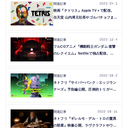
2023.04.1
映画『テトリス』Apple TV＋で配信。
任天堂 山内溥元社長やゴルバチョフまで
登場、ゲームボーイ版契約を巡る冒険描
く。セガの悲劇の元も
2023.12.4
フルCGアニメ『機動戦士ガンダム 復讐
のレクイエム』Netflixで独占配信。
Unreal Engine 5で一年戦争欧州戦線描
く
2022.08.2
ネトフリ『サイバーパンク：エッジラン
ナーズ』予告編公開。圧倒的トリガー、
間違いなくCyberpunk
2022.08.16
ネトフリ『ギレルモ・デル・トロの驚異
の部屋』映像公開。ラヴクラフトやウィ