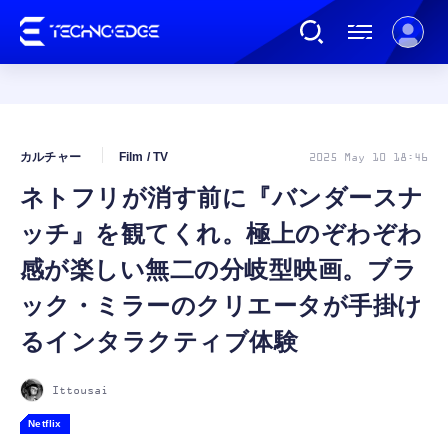
連載
カルチャー
Film / TV
2025 May 10 18:46
ネトフリが消す前に『バンダースナ
AI
ッチ』を観てくれ。極上のぞわぞわ
ガジェット
感が楽しい無二の分岐型映画。ブラ
ック・ミラーのクリエータが手掛け
ゲーム
るインタラクティブ体験
カルチャー
Ittousai
Netflix
公式ストア