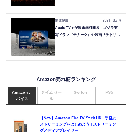
アード・テールズ掲載作ありのホラーア
ンソロ
2025.01.4
Apple TV＋が週末無料開放、ゴジラ実
写ドラマ『モナーク』や映画『テトリ
ス』など見放題。おすすめはこちら
Amazon売れ筋ランキング
Amazonデ
タイムセー
Switch
PS5
バイス
ル
【New】Amazon Fire TV Stick HD | 手軽に
ストリーミングをはじめよう | ストリーミン
グメディアプレイヤー