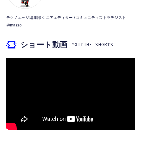
DP/N 0MMJYX OEM バルク
Amazon純正 USBタイプCケーブル (ブラッ
【Amazon.co.jp限定】AMD Ryzen 7
ちょこぶろっくしーる たまごっち みんなしゅ
ク)
テクノエッジ編集部 シニアエディター / コミュニティストラテジスト
5800X3D 10th Edition W/O Cooler
～ご～！ 8個 ハート( Heart )
@mazzo
￥1,180
8C/16T/3.4GHz/105W 保証4年 100-
￥2,980
100000651POF_4Y CP1741
￥68,889
ショート動画
【Amazon Echo Show 8 & 11 (2025年発売)
バンダイ(BANDAI) ちいかわ ウエハース エー
Samsung 8GB DDR4 2666MHz PC4-21300
用】角度調節スタンド（グラファイト）
ルカードコレクション ウエハース（焼菓子）
(PC4-2666V) CL19 SODIMM 1Rx8 シングル
￥4,980
食玩 【BOX販売/20個セット】
ランク 1.2V 260ピン ノートパソコン、ノート
ブック RAMメモリ (整備済み品)
￥3,840
￥7,500