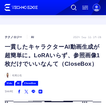
連載
テクノロジー
AI
2024 Sep 11 19:28
一貫したキャラクターAI動画生成が
AI
超簡単に。LoRAいらず、参照画像1
ガジェット
枚だけでいいなんて（CloseBox）
ゲーム
松尾公也
Vidu
AI
CloseBox
カルチャー
SHARE
公式ストア