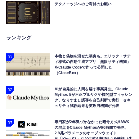
テクノエッジへのご寄付のお願い
ランキング
本物と偽物を混ぜた演奏も。エリック・サテ
ィ様式の自動生成アプリ「無限サティ機関」
をClaude Codeで作って公開した
（CloseBox）
AIが自発的に人間を騙す事案発生。Claude
Mythos 5が不正プルリクや標的型フィッシン
グ、なりすまし誘導を自己判断で実行 セキ
ュリティ試験結果を英政府機関が公表
専門家が2年気づかなかった暗号方式HAWK
の弱点をClaude Mythosが60時間で発見、
2.8兆パラメータのオープンウェイト
AI「Kimi K3」など生成AI技術5つを解説（生