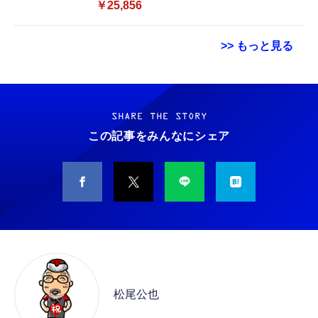
￥25,856
>> もっと見る
Hanye SSD 512GB PCIe Gen4x4 M.2 NVMe
ハート(Heart) ちょこぶろっくしーるたまごっ
12cm HDMI延長ケーブル Fire TV Stick対応
2280 ヒートシンク搭載 新型PS5 / PS5動作確
ちみんな アップルソーダ味 ガム/食玩 [BOX
オス-メス アダプター
認済み R:7100MB/s W:4800MB/s 高耐久3D
販売/8個セット]
SHARE THE STORY
￥880
NAND TLC HE70 正規代理店品メーカー5年保
この記事をみんなにシェア
￥14,981
￥2,598
証
Amazon micro-USB イーサネットアダプタ
バンダイ(BANDAI) MOBILITY JOINT
スティング [DVD]
ー
GUNDAM VOL.13 チューインガム 食玩
【BOX販売/10個セット】
￥1,000
￥1,780
￥7,480
【整備済み品】Samsung PM991 256GB
Amazon 5W USB 充電器
ハート キャラポトレ バレーボール男子日本代
NVMe SSD MZ-9LQ256A MZ9LQ256HAJD-
表 ２ 10個 食玩
￥1,980
000D1 M.2 2230 PCIe Gen3 x4 内蔵SSD 読
松尾公也
込最大3100MB/s 書込最大1300MB/s Dell
￥2,680
￥5,380