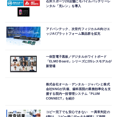
石井スポーツ28店舗にモバイルバッテリーレ
ンタル「充レン」を導入
アドバンテック、次世代フィジカルAI向けエ
ッジAIプラットフォーム製品群を拡充
一体型電子黒板／デジタルホワイトボード
「ELMO Board」シリーズにOSレスモデルが
新登場
株式会社オール・デンタル・ジャパンと株式
会社NNGが共催、歯科医院の業務効率化を支
援する院内一括管理システム「PLUM
CONNECT」を紹介
コピー完了でも安心できない ー異常判定の
6割は、コピー後にデータを確認して判明。