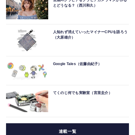
生成AIグラビアをグラビアカメラマンが作る
とどうなる？（西川和久）
人知れず消えていったマイナーCPUを語ろう
（大原雄介）
Google Tales（佐藤由紀子）
てくのじ何でも実験室（宮里圭介）
連載一覧