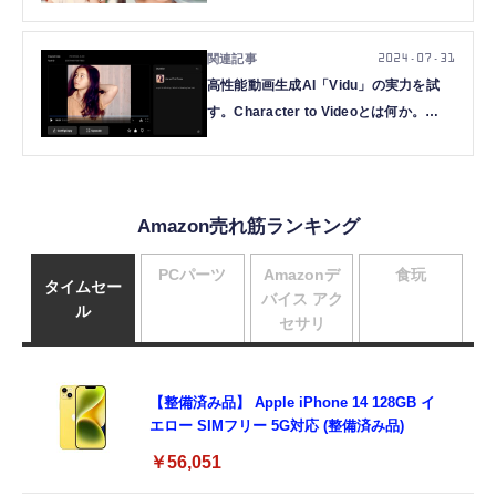
い？（CloseBox）
2024.07.31
高性能動画生成AI「Vidu」の実力を試
す。Character to Videoとは何か。
KLINGやRunwayとはどこが違うのか
（CloseBox）
Amazon売れ筋ランキング
PCパーツ
Amazonデ
食玩
タイムセー
バイス アク
ル
セサリ
【整備済み品】 Apple iPhone 14 128GB イ
エロー SIMフリー 5G対応 (整備済み品)
￥56,051