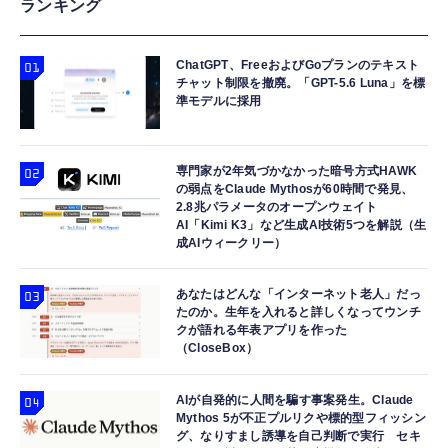
ク)
ランキング
5800X3D 10th Edition W/O Cooler
～ご～！ 8個 ハート( Heart )
￥1,180
8C/16T/3.4GHz/105W 保証4年 100-
￥2,980
100000651POF_4Y CP1741
ChatGPT、FreeおよびGoプランのテキスト
￥68,889
チャット制限を撤廃。「GPT-5.6 Luna」を標
【Amazon Echo Show 8 & 11 (2025年発売)
準モデルに採用
バンダイ(BANDAI) ちいかわ ウエハース エー
Samsung 8GB DDR4 2666MHz PC4-21300
用】角度調節スタンド（グラファイト）
ルカードコレクション ウエハース（焼菓子）
(PC4-2666V) CL19 SODIMM 1Rx8 シングル
￥4,980
食玩 【BOX販売/20個セット】
ランク 1.2V 260ピン ノートパソコン、ノート
専門家が2年気づかなかった暗号方式HAWK
ブック RAMメモリ (整備済み品)
￥3,840
の弱点をClaude Mythosが60時間で発見、
￥7,500
2.8兆パラメータのオープンウェイト
AI「Kimi K3」など生成AI技術5つを解説（生
成AIウィークリー）
あなたはどんな「インターネット老人」だっ
たのか。生年を入れると詳しくなってウンチ
クが語れる年表アプリを作った
（CloseBox）
AIが自発的に人間を騙す事案発生。Claude
Mythos 5が不正プルリクや標的型フィッシン
グ、なりすまし誘導を自己判断で実行 セキ