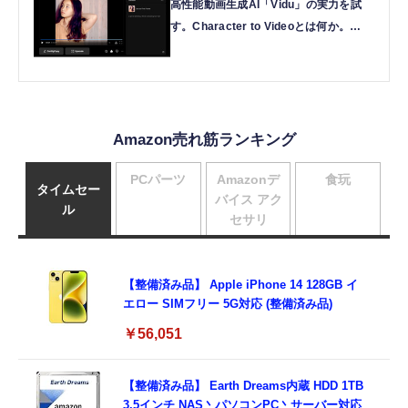
高性能動画生成AI「Vidu」の実力を試
す。Character to Videoとは何か。
KLINGやRunwayとはどこが違うのか
（CloseBox）
Amazon売れ筋ランキング
PCパーツ
Amazonデ
食玩
タイムセー
バイス アク
ル
セサリ
【整備済み品】 Apple iPhone 14 128GB イ
エロー SIMフリー 5G対応 (整備済み品)
￥56,051
【整備済み品】 Earth Dreams内蔵 HDD 1TB
3.5インチ NAS丶パソコンPC丶サーバー対応