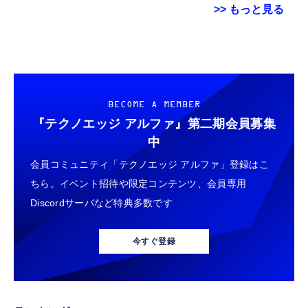
>> もっと見る
Hanye SSD 512GB PCIe Gen4x4 M.2 NVMe
ハート(Heart) ちょこぶろっくしーるたまごっ
12cm HDMI延長ケーブル Fire TV Stick対応
2280 ヒートシンク搭載 新型PS5 / PS5動作確
ちみんな アップルソーダ味 ガム/食玩 [BOX
オス-メス アダプター
認済み R:7100MB/s W:4800MB/s 高耐久3D
販売/8個セット]
￥880
NAND TLC HE70 正規代理店品メーカー5年保
￥14,981
￥2,598
BECOME A MEMBER
証
『テクノエッジ アルファ』
第二期会員募集
Amazon micro-USB イーサネットアダプタ
バンダイ(BANDAI) MOBILITY JOINT
中
スティング [DVD]
ー
GUNDAM VOL.13 チューインガム 食玩
会員コミュニティ「テクノエッジ アルファ」登録はこ
【BOX販売/10個セット】
￥1,000
￥1,780
ちら。イベント招待や限定コンテンツ、会員専用
￥7,480
Discordサーバなど特典多数です
【整備済み品】Samsung PM991 256GB
Amazon 5W USB 充電器
ハート キャラポトレ バレーボール男子日本代
NVMe SSD MZ-9LQ256A MZ9LQ256HAJD-
表 ２ 10個 食玩
今すぐ登録
￥1,980
000D1 M.2 2230 PCIe Gen3 x4 内蔵SSD 読
込最大3100MB/s 書込最大1300MB/s Dell
￥2,680
￥5,380
DP/N 0MMJYX OEM バルク
Amazon純正 USBタイプCケーブル (ブラッ
【Amazon.co.jp限定】AMD Ryzen 7
ちょこぶろっくしーる たまごっち みんなしゅ