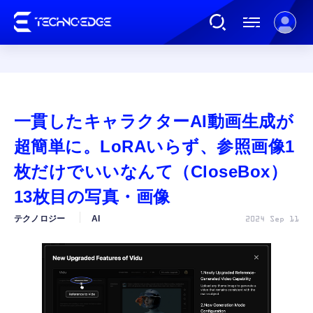
連載
一貫したキャラクターAI動画生成が
AI
超簡単に。LoRAいらず、参照画像1
枚だけでいいなんて（CloseBox）
ガジェット
13枚目の写真・画像
テクノロジー
AI
2024 Sep 11
ゲーム
カルチャー
公式ストア