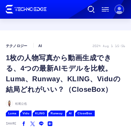
連載
テクノロジー
AI
2024 Aug 1 15:56
1枚の人物写真から動画生成でき
AI
る、4つの最新AIモデルを比較。
ガジェット
Luma、Runway、KLING、Viduの
結局どれがいい？（CloseBox）
ゲーム
松尾公也
カルチャー
Luma
Vidu
KLING
Runway
AI
CloseBox
SHARE
公式ストア