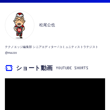
￥6,980
【Amazon.co.jp限定】 #like(タグライク) ア
【整備済み品】Samsung PM991 256GB
Amazon Fire TV Stick 4K Select | 4Kの高画
サヒ おいしい水 天然水 ラベルレスボトル
NVMe SSD MZ-9LQ256A MZ9LQ256HAJD-
質ストリーミング | ストリーミングメディア
2L×9本
000D1 M.2 2230 PCIe Gen3 x4 内蔵SSD 読
松尾公也
プレイヤー
込最大3100MB/s 書込最大1300MB/s Dell
￥1,359
￥5,380
￥7,980
DP/N 0MMJYX OEM バルク
【Amazon.co.jp限定】AMD Ryzen 7
コカ・コーラ 500mlPET×24本
Amazon Fire TV Stick 4K Plus | 映画館のよ
テクノエッジ編集部 シニアエディター / コミュニティストラテジスト
5800X3D 10th Edition W/O Cooler
うな4K体験 | ストリーミングメディアプレイ
@mazzo
￥1,999
8C/16T/3.4GHz/105W 保証4年 100-
ヤー
100000651POF_4Y CP1741
￥68,889
￥9,980
ショート動画
【Amazon.co.jp限定】 伊藤園 RROボックス
Samsung 8GB DDR4 2666MHz PC4-21300
Amazon Echo Dot (エコードット) 第5世代 -
健康ミネラルむぎ茶 2L×9本 ペットボトル
(PC4-2666V) CL19 SODIMM 1Rx8 シングル
Alexa、センサー搭載、鮮やかなサウンド｜チ
￥1,860
ランク 1.2V 260ピン ノートパソコン、ノート
ャコール
ブック RAMメモリ (整備済み品)
￥7,500
￥7,480