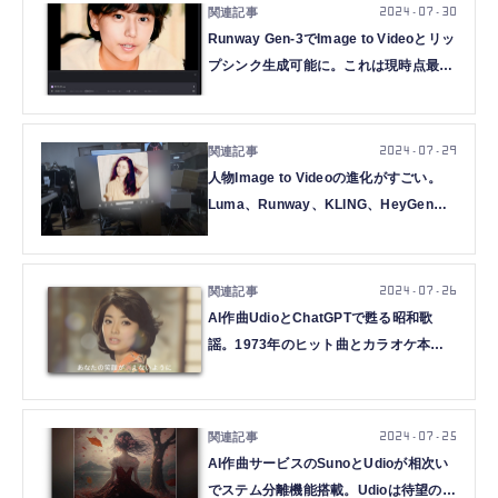
2024.07.30
Runway Gen-3でImage to Videoとリッ
プシンク生成可能に。これは現時点最強
のAI動画モデルなのか？（CloseBox）
2024.07.29
人物Image to Videoの進化がすごい。
Luma、Runway、KLING、HeyGenの
最新動画生成AIをVision Proの空間ミュ
ージックビデオで見る（CloseBox）
2024.07.26
AI作曲UdioとChatGPTで甦る昭和歌
謡。1973年のヒット曲とカラオケ本人
映像をAIで捏造した（CloseBox）
2024.07.25
AI作曲サービスのSunoとUdioが相次い
でステム分離機能搭載。Udioは待望の2