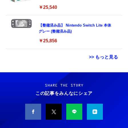
￥25,540
【整備済み品】 Nintendo Switch Lite 本体
グレー (整備済み品)
￥25,856
>> もっと見る
【New】Amazon Fire TV Stick HD | 手軽に
Hanye SSD 512GB PCIe Gen4x4 M.2 NVMe
コカ・コーラ 綾鷹 525mlPET×24本
ストリーミングをはじめよう | ストリーミン
2280 ヒートシンク搭載 新型PS5 / PS5動作確
グメディアプレイヤー
認済み R:7100MB/s W:4800MB/s 高耐久3D
SHARE THE STORY
￥1,663
NAND TLC HE70 正規代理店品メーカー5年保
この記事をみんなにシェア
￥6,980
￥14,981
証
【New】Amazon Fire TV Stick HD | 手軽に
コカ・コーラ 爽健美茶 600mlPET×24本
スティング [DVD]
ストリーミングをはじめよう | ストリーミン
￥1,882
グメディアプレイヤー
￥1,000