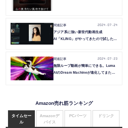
分超え生成が可能に（CloseBox）
2024.07.24
アジア系に強い新世代動画生成
AI「KLING」がやってきたので試した。
実用性高く無料生成も可能、静止画
KOLORSも使える（CloseBox）
2024.07.23
無限ループ動画が簡単にできる。Luma
AIのDream Machineが進化してまた楽
しみが増えた（CloseBox）
Amazon売れ筋ランキング
タイムセー
Amazonデ
PCパーツ
ドリンク
ル
バイス