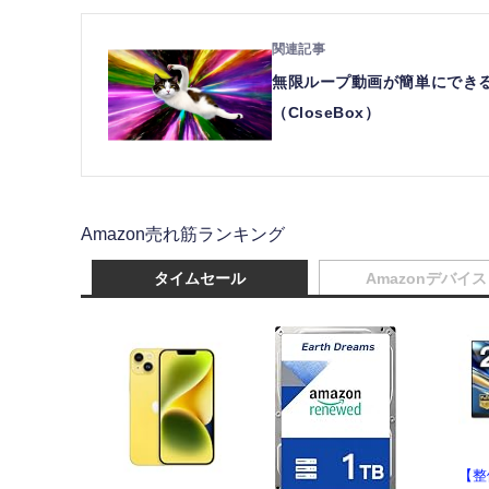
無限ループ動画が簡単にできる。L
（CloseBox）
Amazon売れ筋ランキング
タイムセール
Amazonデバイス
【整