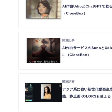
AI作曲UdioとChatGPT
（CloseBox）
AI作曲サービスのSunoとU
に（CloseBox）
アジア系に強い新世代動画生成
能、静止画KOLORSも使える（