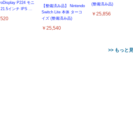
roDisplay P224 モニ
(整備済み品)
【整備済み品】 Nintendo
21.5インチ IPS フ
Switch Lite 本体 ターコ
￥25,856
D｜
520
イズ (整備済み品)
/DisplayPort/VGA
ms 応答｜ブルーライ
￥25,540
ット & フリッカーフ
｜VESA 対応
>> もっと
azon.co.jp限定】
備済み品】Samsung
ke(タグライク) アサヒ
【Amazon.co.jp限定】
91 256GB NVMe
しい水 天然水 ラベ
AMD Ryzen 7 5800X3D
コカ・コーラ
Amazon Echo Dot (エコ
Samsung 8GB DDR4
【Amazon.co.jp限定】
 MZ-9LQ256A
on Fire TV Stick
Amazon Fire TV Stick
スボトル 2L×9本
10th Edition W/O Cooler
500mlPET×24本
ードット) 第5世代 -
2666MHz PC4-21300
伊藤園 RROボックス 健
LQ256HAJD-000D1
359
Select | 4Kの高画質
4K Plus | 映画館のような
380
8C/16T/3.4GHz/105W 保
Alexa、センサー搭載、
(PC4-2666V) CL19
康ミネラルむぎ茶 2L×9
2230 PCIe Gen3 x4
￥68,889
￥1,999
リーミング | ストリ
4K体験 | ストリーミング