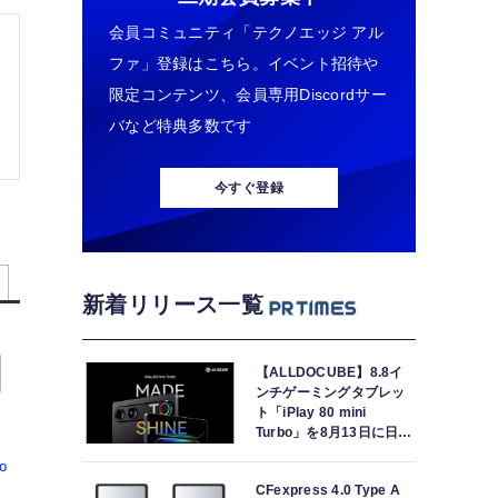
会員コミュニティ「テクノエッジ アル
ファ」登録はこちら。イベント招待や
限定コンテンツ、会員専用Discordサー
バなど特典多数です
今すぐ登録
新着リリース一覧
【ALLDOCUBE】8.8イ
ンチゲーミングタブレッ
ト「iPlay 80 mini
Turbo」を8月13日に日本
で世界最速発売
o
CFexpress 4.0 Type A