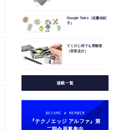
Google Tales（佐藤由紀
子）
てくのじ何でも実験室
（宮里圭介）
連載一覧
BECOME A MEMBER
『テクノエッジ アルファ』
第
二期会員募集中