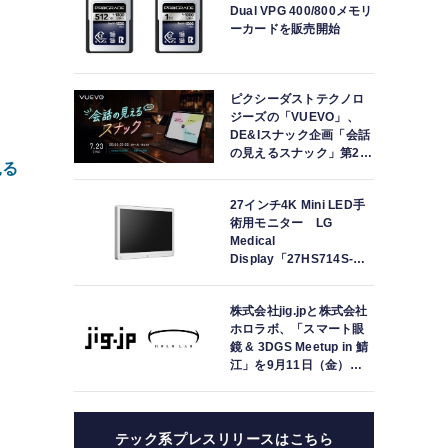
Dual VPG 400/800メモリ
ーカードを販売開始
ピクシーダストテクノロ
ジーズの「VUEVO」、
DE&Iスナック企画「会話
の見えるスナック」第2回
見る
を開催。中途難聴の来店
者「数十年ぶりにスナッ
27インチ4K Mini LED手
クに戻れた」
術用モニター LG
Medical
Display「27HS714S-
W」の取り扱いを開始
株式会社jig.jpと株式会社
ホロラボ、「スマート眼
鏡 & 3DGS Meetup in 鯖
江」を9月11日（金）に
共同開催
テック系プレスリリースはこちら