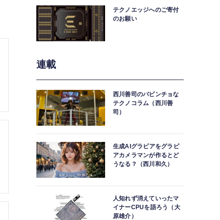
テクノエッジへのご寄付
のお願い
連載
西川善司のバビンチョな
テクノコラム（西川善
司）
生成AIグラビアをグラビ
アカメラマンが作るとど
うなる？（西川和久）
人知れず消えていったマ
イナーCPUを語ろう（大
原雄介）