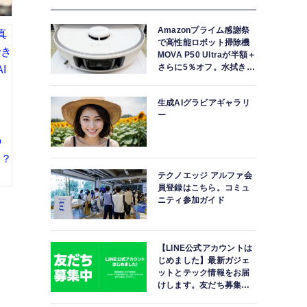
Amazonプライム感謝祭
で高性能ロボット掃除機
MOVA P50 Ultraが半額＋
さらに5％オフ。水拭きモ
ップ自動洗浄・乾燥まで
対応ハイエンドモデル
生成AIグラビアギャラリ
ー
テクノエッジ アルファ会
員登録はこちら。コミュ
ニティ参加ガイド
【LINE公式アカウントは
じめました】最新ガジェ
ットとテック情報をお届
けします。友だち募集
中。