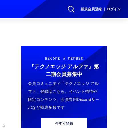
新規会員登録 ｜ ログイン
BECOME A MEMBER
『テクノエッジ アルファ』
第
二期会員募集中
会員コミュニティ「テクノエッジ アル
ファ」登録はこちら。イベント招待や
限定コンテンツ、会員専用Discordサー
バなど特典多数です
今すぐ登録
 1