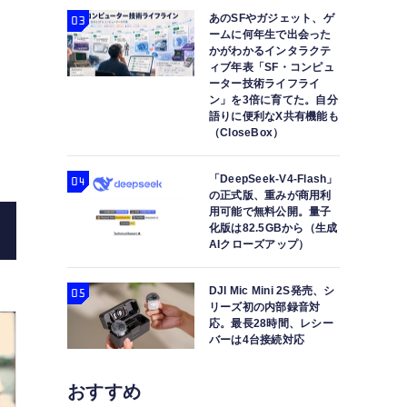
あのSFやガジェット、ゲ
ームに何年生で出会った
かがわかるインタラクテ
ィブ年表「SF・コンピュ
ーター技術ライフライ
ン」を3倍に育てた。自分
語りに便利なX共有機能も
1枚の人物写真から動画生成できる、4つの最新AIモデル
（CloseBox）
結局どれがいい？（
「DeepSeek-V4-Flash」
の正式版、重みが商用利
用可能で無料公開。量子
化版は82.5GBから（生成
AIクローズアップ）
DJI Mic Mini 2S発売、シ
リーズ初の内部録音対
応。最長28時間、レシー
バーは4台接続対応
おすすめ