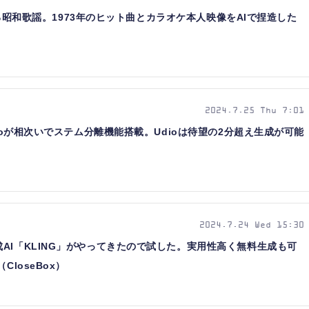
で甦る昭和歌謡。1973年のヒット曲とカラオケ本人映像をAIで捏造した
2024.7.25 Thu 7:01
dioが相次いでステム分離機能搭載。Udioは待望の2分超え生成が可能
2024.7.24 Wed 15:30
AI「KLING」がやってきたので試した。実用性高く無料生成も可
CloseBox）