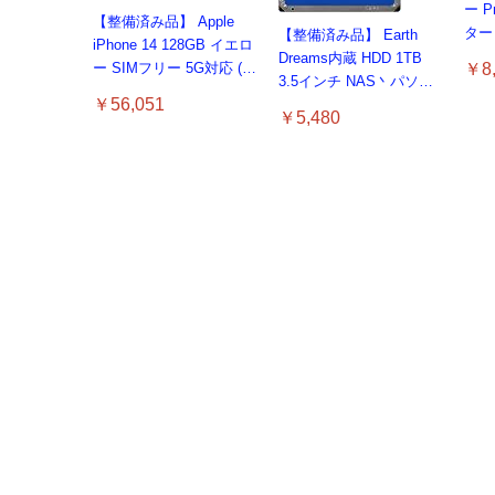
ー P
【整備済み品】 Apple
ター 
【整備済み品】 Earth
iPhone 14 128GB イエロ
ルH
Dreams内蔵 HDD 1TB
￥8,
ー SIMフリー 5G対応 (整
HDMI
3.5インチ NAS丶パソコ
備済み品)
｜5
￥56,051
ンPC丶サーバー対応 ハ
￥5,480
トカ
ードディスク 保証1年
リー
【Am
【整
#li
PM9
おい
Hanye SSD 512GB PCIe
コカ・コーラ 綾鷹
コカ・コーラ 爽健美茶
SSD
【New】Amazon Fire TV
【New】Amazon Fire TV
スティング [DVD]
Amaz
ルレ
Gen4x4 M.2 NVMe 2280
525mlPET×24本
600mlPET×24本
MZ9
￥1,
Stick HD | 手軽にストリ
Stick HD | 手軽にストリ
4K 
￥5,
ヒートシンク搭載 新型
￥1,000
M.2 
￥1,663
￥1,882
ーミングをはじめよう |
ーミングをはじめよう |
スト