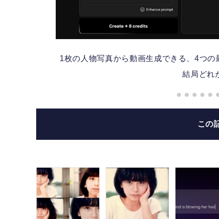
1枚の人物写真から動画生成できる、4つの最新A
uの
結局どれが
この