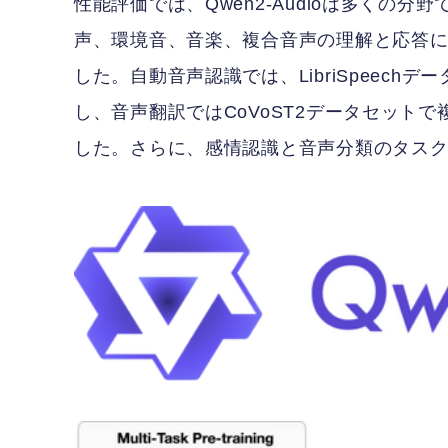
性能評価では、Qwen2-Audioは多くの分
声、環境音、音楽、複合音声の理解と応答において
した。自動音声認識では、LibriSpeech
し、音声翻訳ではCoVoST2データセット
した。さらに、感情認識と音声分類のタス