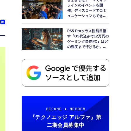
さまざまなテーマでオフ
ラインのイベントを開
催。ディスコードでコミ
ュニケーションもできま
す
PS5 Proクラス性能目指
す『OS代込みで12万円の
ゲーミング自作PC』はど
の程度まで行けるか。
【AI時代の自作PCワーク
ショップ】
BECOME A MEMBER
『テクノエッジ アルファ』
第
二期会員募集中