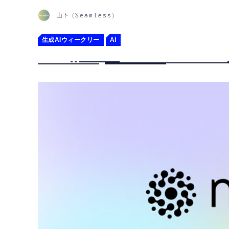
山下（Seamless）
生成AIウィークリー
AI