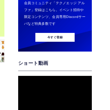
会員コミュニティ「テクノエッジ アル
ファ」登録はこちら。イベント招待や
限定コンテンツ、会員専用Discordサー
バなど特典多数です
今すぐ登録
ショート動画
し
く