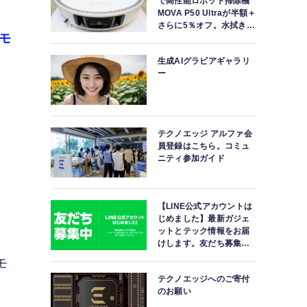
で高性能ロボット掃除機
MOVA P50 Ultraが半額＋
さらに5％オフ。水拭きモ
モ
ップ自動洗浄・乾燥まで
対応ハイエンドモデル
生成AIグラビアギャラリ
ー
テクノエッジ アルファ会
員登録はこちら。コミュ
ニティ参加ガイド
【LINE公式アカウントは
じめました】最新ガジェ
ットとテック情報をお届
けします。友だち募集
中。
モ
テクノエッジへのご寄付
高
のお願い