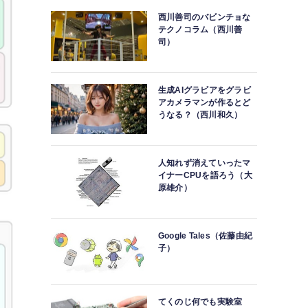
西川善司のバビンチョな
テクノコラム（西川善
司）
生成AIグラビアをグラビ
アカメラマンが作るとど
うなる？（西川和久）
人知れず消えていったマ
イナーCPUを語ろう（大
原雄介）
Google Tales（佐藤由紀
子）
てくのじ何でも実験室