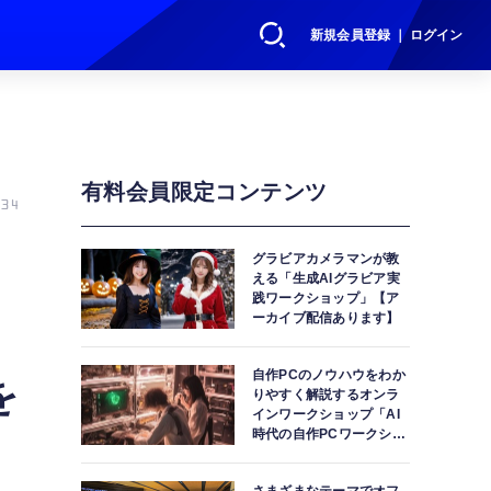
新規会員登録 ｜ ログイン
有料会員限定コンテンツ
34
グラビアカメラマンが教
える「生成AIグラビア実
践ワークショップ」【ア
ーカイブ配信あります】
自作PCのノウハウをわか
を
りやすく解説するオンラ
インワークショップ「AI
時代の自作PCワークショ
ップ」【アーカイブ配信
あります】