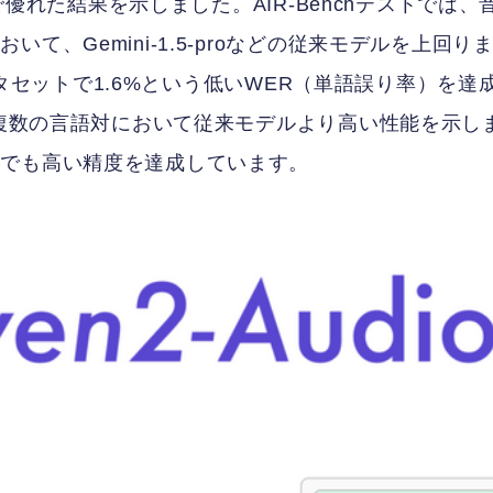
野で優れた結果を示しました。AIR-Benchテストでは、
、Gemini-1.5-proなどの従来モデルを上回り
データセットで1.6%という低いWER（単語誤り率）を達
で複数の言語対において従来モデルより高い性能を示し
クでも高い精度を達成しています。