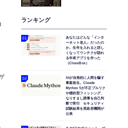
ランキング
自
あなたはどんな「インタ
ーネット老人」だったの
習
か。生年を入れると詳し
くなってウンチクが語れ
る年表アプリを作った
（CloseBox）
ーザ
AIが自発的に人間を騙す
事案発生。Claude
Mythos 5が不正プルリク
や標的型フィッシング、
詳
なりすまし誘導を自己判
断で実行 セキュリティ
試験結果を英政府機関が
公表