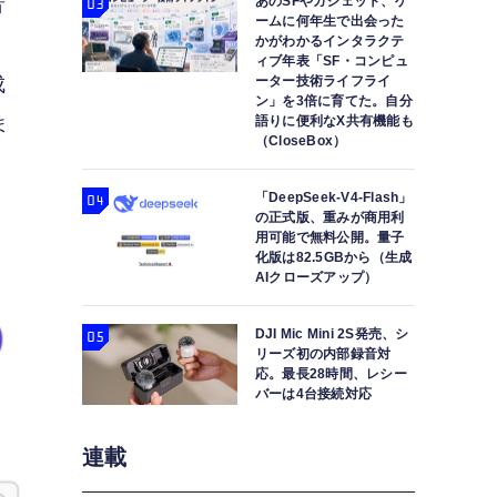
あのSFやガジェット、ゲ
音
ームに何年生で出会った
かがわかるインタラクテ
ま
ィブ年表「SF・コンピュ
ーター技術ライフライ
成
ン」を3倍に育てた。自分
語りに便利なX共有機能も
ま
（CloseBox）
「DeepSeek-V4-Flash」
の正式版、重みが商用利
用可能で無料公開。量子
化版は82.5GBから（生成
AIクローズアップ）
DJI Mic Mini 2S発売、シ
リーズ初の内部録音対
応。最長28時間、レシー
バーは4台接続対応
連載