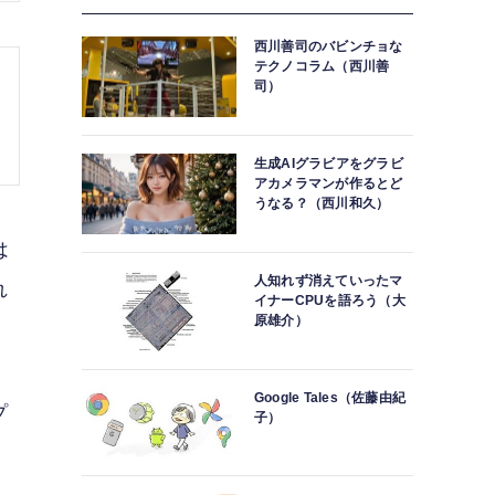
西川善司のバビンチョな
テクノコラム（西川善
司）
生成AIグラビアをグラビ
アカメラマンが作るとど
うなる？（西川和久）
は
人知れず消えていったマ
れ
イナーCPUを語ろう（大
原雄介）
Google Tales（佐藤由紀
プ
子）