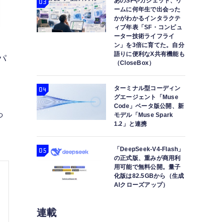
あのSFやガジェット、ゲ
ームに何年生で出会った
かがわかるインタラクテ
ィブ年表「SF・コンピュ
ーター技術ライフライ
ン」を3倍に育てた。自分
語りに便利なX共有機能も
パ
（CloseBox）
ターミナル型コーディン
グエージェント「Muse
Code」ベータ版公開、新
っ
モデル「Muse Spark
1.2」と連携
「DeepSeek-V4-Flash」
の正式版、重みが商用利
用可能で無料公開。量子
化版は82.5GBから（生成
AIクローズアップ）
連載