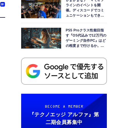
さまざまなテーマでオフ
ラインのイベントを開
催。ディスコードでコミ
ュニケーションもできま
す
PS5 Proクラス性能目指
す『OS代込みで12万円の
ゲーミング自作PC』はど
の程度まで行けるか。
【AI時代の自作PCワーク
ショップ】
BECOME A MEMBER
『テクノエッジ アルファ』
第
二期会員募集中