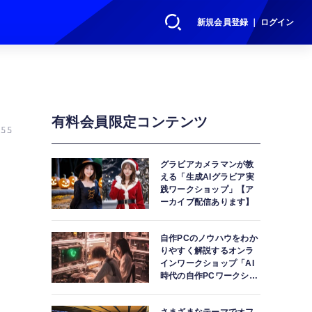
新規会員登録 ｜ ログイン
有料会員限定コンテンツ
55
グラビアカメラマンが教
える「生成AIグラビア実
践ワークショップ」【ア
ーカイブ配信あります】
自作PCのノウハウをわか
りやすく解説するオンラ
インワークショップ「AI
時代の自作PCワークショ
ップ」【アーカイブ配信
あります】