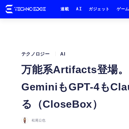
連載
AI
ガジェット
ゲー
テクノロジー
AI
万能系Artifacts登場。
GeminiもGPT-4も
る（CloseBox）
松尾公也