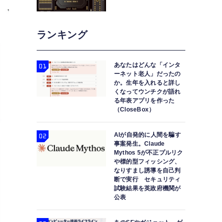
ランキング
あなたはどんな「インタ
ーネット老人」だったの
か。生年を入れると詳し
くなってウンチクが語れ
る年表アプリを作った
（CloseBox）
AIが自発的に人間を騙す
事案発生。Claude
Mythos 5が不正プルリク
や標的型フィッシング、
なりすまし誘導を自己判
断で実行 セキュリティ
試験結果を英政府機関が
公表