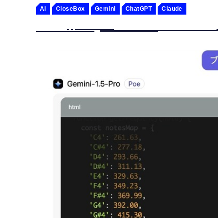
AI
CloseBox
Gemini
ChatGPT
Claude