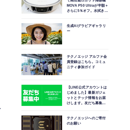
で高性能ロボット掃除機
MOVA P50 Ultraが半額＋
さらに5％オフ。水拭きモ
ップ自動洗浄・乾燥まで
対応ハイエンドモデル
生成AIグラビアギャラリ
ー
テクノエッジ アルファ会
員登録はこちら。コミュ
ニティ参加ガイド
【LINE公式アカウントは
じめました】最新ガジェ
ットとテック情報をお届
けします。友だち募集
ル
中。
テクノエッジへのご寄付
のお願い